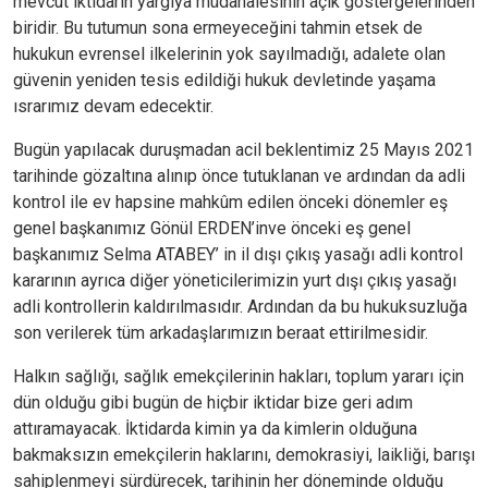
mevcut iktidarın yargıya müdahalesinin açık göstergelerinden
biridir. Bu tutumun sona ermeyeceğini tahmin etsek de
hukukun evrensel ilkelerinin yok sayılmadığı, adalete olan
güvenin yeniden tesis edildiği hukuk devletinde yaşama
ısrarımız devam edecektir.
Bugün yapılacak duruşmadan acil beklentimiz 25 Mayıs 2021
tarihinde gözaltına alınıp önce tutuklanan ve ardından da adli
kontrol ile ev hapsine mahkûm edilen önceki dönemler eş
genel başkanımız Gönül ERDEN’inve önceki eş genel
başkanımız Selma ATABEY’ in il dışı çıkış yasağı adli kontrol
kararının
ayrıca diğer yöneticilerimizin yurt dışı çıkış yasağı
adli kontrollerin kaldırılmasıdır. Ardından da bu hukuksuzluğa
son verilerek tüm arkadaşlarımızın beraat ettirilmesidir.
Halkın sağlığı, sağlık emekçilerinin hakları, toplum yararı için
dün olduğu gibi bugün de hiçbir iktidar bize geri adım
attıramayacak. İktidarda kimin ya da kimlerin olduğuna
bakmaksızın emekçilerin haklarını, demokrasiyi, laikliği, barışı
sahiplenmeyi sürdürecek, tarihinin her döneminde olduğu