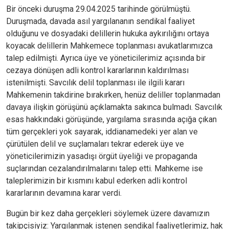
Bir önceki duruşma 29.04.2025 tarihinde görülmüştü.
Duruşmada, davada asıl yargılananın sendikal faaliyet
olduğunu ve dosyadaki delillerin hukuka aykırılığını ortaya
koyacak delillerin Mahkemece toplanması avukatlarımızca
talep edilmişti. Ayrıca üye ve yöneticilerimiz açısında bir
cezaya dönüşen adli kontrol kararlarının kaldırılması
istenilmişti. Savcılık delil toplanması ile ilgili kararı
Mahkemenin takdirine bırakırken, henüz deliller toplanmadan
davaya ilişkin görüşünü açıklamakta sakınca bulmadı. Savcılık
esas hakkındaki görüşünde, yargılama sırasında açığa çıkan
tüm gerçekleri yok sayarak, iddianamedeki yer alan ve
çürütülen delil ve suçlamaları tekrar ederek üye ve
yöneticilerimizin yasadışı örgüt üyeliği ve propaganda
suçlarından cezalandırılmalarını talep etti. Mahkeme ise
taleplerimizin bir kısmını kabul ederken adli kontrol
kararlarının devamına karar verdi.
Bugün bir kez daha gerçekleri söylemek üzere davamızın
takipçisiyiz: Yargılanmak istenen sendikal faaliyetlerimiz, hak