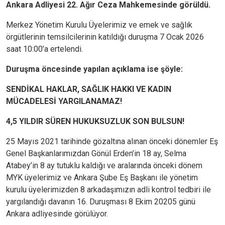
Ankara Adliyesi 22. Ağır Ceza Mahkemesinde görüldü.
Merkez Yönetim Kurulu Üyelerimiz ve emek ve sağlık
örgütlerinin temsilcilerinin katıldığı duruşma 7 Ocak 2026
saat 10:00’a ertelendi.
Duruşma öncesinde yapılan açıklama ise şöyle:
SENDİKAL HAKLAR, SAĞLIK HAKKI VE KADIN
MÜCADELESİ YARGILANAMAZ!
4,5 YILDIR SÜREN HUKUKSUZLUK SON BULSUN!
25 Mayıs 2021 tarihinde gözaltına alınan önceki dönemler Eş
Genel Başkanlarımızdan Gönül Erden’in 18 ay,
Selma
Atabey’in 8 ay tutuklu kaldığı ve aralarında önceki dönem
MYK üyelerimiz ve Ankara Şube Eş Başkanı ile yönetim
kurulu üyelerimizden
8 arkadaşımızın adli kontrol tedbiri ile
yargılandığı davanın 16. Duruşması 8 Ekim 20205 günü
Ankara adliyesinde görülüyor.