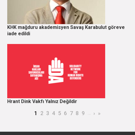
KHK mağduru akademisyen Savaş Karabulut göreve
iade edildi
Hrant Dink Vakfı Yalnız Değildir
Sayfalama
Şu an kullanılan sayfa
Page
Page
Page
Page
Page
Page
Page
Page
…
Sonraki sayfa
Son sayfa
1
2
3
4
5
6
7
8
9
›
»