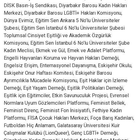
DİSK Basın-İş Sendikası, Diyarbakır Barosu Kadın Hakları
Merkezi, Diyarbakır Barosu LGBTİ+ Hakları Komisyonu,
Dünya Evimiz, Eğitim Sen Ankara 5 No’lu Üniversiteler
Şubesi, Eğitim Sen İstanbul 6 No’lu Üniversiteler Şubesi
Toplumsal Cinsiyet Eşitliği ve Akademik Özgürlük
Komisyonu, Eğitim Sen İstanbul 6 No’lu Üniversiteler Şube
Kadın Meclisi, Ekmek ve Gül, Emek ve Adalet Platformu,
Engelli Hayvanları Koruma ve Hayvan Hakları Derneği,
Engelsiz Erişim, Enternasyonel Dayanışma, Eskişehir Okulu,
Eskişehir Onur Haftası Komitesi, Eskişehir Barosu
Ayrımcılıkla Mücadele Komisyonu, Eşit Haklar için İzleme
Derneği, Eşit Yaşam Derneği, Eşitlik Politikaları Derneği,
Eşitlik için Eğitimciler, Etkin Savunuculuk Projesi, Evrensel
Normlara Uyum Gözlemcileri Platformu, Feminist Bellek,
Feminist Direnç, Feminist Fon İnisiyatifi, Fethiye Kadın
Platformu, FİSA Çocuk Hakları Merkezi, Foça Barış Kadınları,
Futboldan Hiç Anlamam, Galatasaray Üniversitesi Kuir
Çalışmalar Kulübü (LionQueer), Genç LGBTİ+ Derneği,