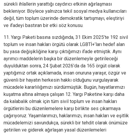
sürekli ihlallerin yarattığı caydırıcı etkinin ağırlaşması
bekleniyor. Böylece yalnızca tekil sosyal medya kullanıcıları
değil, tüm toplum üzerinde demokratik tartışmayı, eleştiriyi
ve ifadeyi bastıran bir etki söz konusu.
11. Yargı Paketi basına sızdığında, 31 Ekim 2025’te 192 sivil
toplum ve insan hakları örgütü olarak LGBTİ+’ları hedef alan
bu yasa değişikliğine karşı çıktığımızı ifade etmiştik. Aynı
ayrımcı maddelerin başka bir düzenlemeyle getirileceği
duyulduktan sonra, 24 Şubat 2026’da da 165 örgüt olarak
yaptığımız ortak açıklamada, insan onuruna yaraşır, özgür ve
güvenli bir hayatın herkesin hakkı olduğunu vurgulayarak
mücadele kararlılığımızı sürdürmüştük. Bugün, hayatlarımızı
kuşatma altına almaya çalışan 12. Yargı Paketine karşı daha
da kalabalık olmak için tüm sivil toplum ve insan hakları
örgütlerini bu düzenlemelere karşı birlikte ses çıkarmaya
çağırıyoruz. Yaşamlarımızı, haklarımızı, insan hakları ve eşitlik
mücadelemizi savundukça, sürekli bir tehdit olarak önümüze
getirilen ve giderek ağırlaşan yasal düzenlemeleri