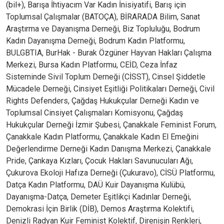
(bil+), Barışa İhtiyacım Var Kadın İnisiyatifi, Barış için
Toplumsal Çalışmalar (BATOÇA), BİRARADA Bilim, Sanat
Araştırma ve Dayanışma Derneği, Biz Topluluğu, Bodrum
Kadın Dayanışma Derneği, Bodrum Kadın Platformu,
BULGBTIA, BurHak - Burak Özgüner Hayvan Hakları Çalışma
Merkezi, Bursa Kadın Platformu, CEİD, Ceza İnfaz
Sisteminde Sivil Toplum Derneği (CİSST), Cinsel Şiddetle
Mücadele Derneği, Cinsiyet Eşitliği Politikaları Derneği, Civil
Rights Defenders, Çağdaş Hukukçular Derneği Kadın ve
Toplumsal Cinsiyet Çalışmaları Komisyonu, Çağdaş
Hukukçular Derneği İzmir Şubesi, Çanakkale Feminist Forum,
Çanakkale Kadın Platformu, Çanakkale Kadın El Emeğini
Değerlendirme Derneği Kadın Danışma Merkezi, Çanakkale
Pride, Çankaya Kızları, Çocuk Hakları Savunucuları Ağı,
Çukurova Ekoloji Hafıza Derneği (Çukuravo), CİSÜ Platformu,
Datça Kadın Platformu, DAÜ Kuir Dayanışma Kulübü,
Dayanışma-Datça, Demeter Eşitlikçi Kadınlar Derneği,
Demokrasi İçin Birlik (DİB), Demos Araştırma Kolektifi,
Denizli Radyan Kuir Feminist Kolektif, Direnişin Renkleri,