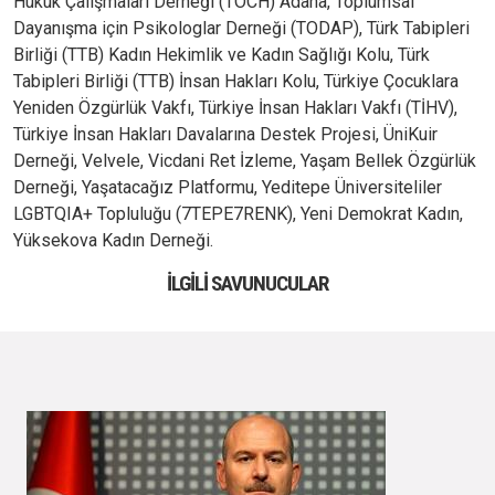
Hukuk Çalışmaları Derneği (TOCH) Adana, Toplumsal
Dayanışma için Psikologlar Derneği (TODAP), Türk Tabipleri
Birliği (TTB) Kadın Hekimlik ve Kadın Sağlığı Kolu, Türk
Tabipleri Birliği (TTB) İnsan Hakları Kolu, Türkiye Çocuklara
Yeniden Özgürlük Vakfı, Türkiye İnsan Hakları Vakfı (TİHV),
Türkiye İnsan Hakları Davalarına Destek Projesi, ÜniKuir
Derneği, Velvele, Vicdani Ret İzleme, Yaşam Bellek Özgürlük
Derneği, Yaşatacağız Platformu, Yeditepe Üniversiteliler
LGBTQIA+ Topluluğu (7TEPE7RENK), Yeni Demokrat Kadın,
Yüksekova Kadın Derneği.
İLGILI SAVUNUCULAR