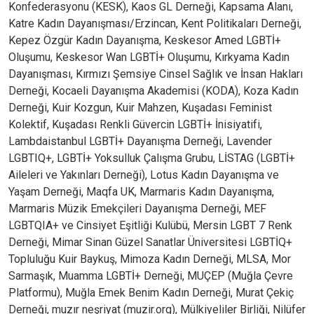
Konfederasyonu (KESK), Kaos GL Derneği, Kapsama Alanı,
Katre Kadın Dayanışması/Erzincan, Kent Politikaları Derneği,
Kepez Özgür Kadın Dayanışma, Keskesor Amed LGBTİ+
Oluşumu, Keskesor Wan LGBTİ+ Oluşumu, Kırkyama Kadın
Dayanışması, Kırmızı Şemsiye Cinsel Sağlık ve İnsan Hakları
Derneği, Kocaeli Dayanışma Akademisi (KODA), Koza Kadın
Derneği, Kuir Kozgun, Kuir Mahzen, Kuşadası Feminist
Kolektif, Kuşadası Renkli Güvercin LGBTİ+ İnisiyatifi,
Lambdaistanbul LGBTİ+ Dayanışma Derneği, Lavender
LGBTIQ+, LGBTİ+ Yoksulluk Çalışma Grubu, LİSTAG (LGBTİ+
Aileleri ve Yakınları Derneği), Lotus Kadın Dayanışma ve
Yaşam Derneği, Maqfa UK, Marmaris Kadın Dayanışma,
Marmaris Müzik Emekçileri Dayanışma Derneği, MEF
LGBTQIA+ ve Cinsiyet Eşitliği Kulübü, Mersin LGBT 7 Renk
Derneği, Mimar Sinan Güzel Sanatlar Üniversitesi LGBTİQ+
Topluluğu Kuir Baykuş, Mimoza Kadın Derneği, MLSA, Mor
Sarmaşık, Muamma LGBTİ+ Derneği, MUÇEP (Muğla Çevre
Platformu), Muğla Emek Benim Kadın Derneği, Murat Çekiç
Derneği, muzır neşriyat (muzir.org), Mülkiyeliler Birliği, Nilüfer