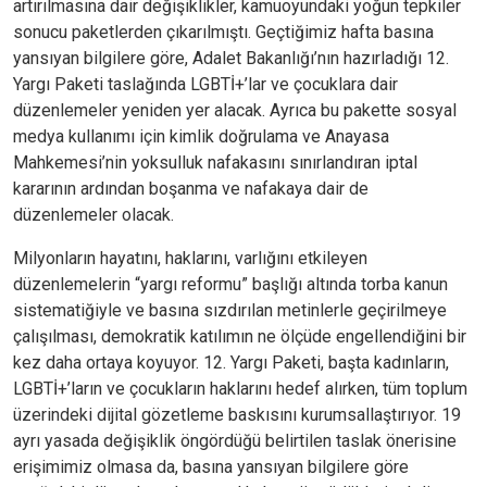
artırılmasına dair değişiklikler, kamuoyundaki yoğun tepkiler
sonucu paketlerden çıkarılmıştı. Geçtiğimiz hafta basına
yansıyan bilgilere göre, Adalet Bakanlığı’nın hazırladığı 12.
Yargı Paketi taslağında LGBTİ+’lar ve çocuklara dair
düzenlemeler yeniden yer alacak. Ayrıca bu pakette sosyal
medya kullanımı için kimlik doğrulama ve Anayasa
Mahkemesi’nin yoksulluk nafakasını sınırlandıran iptal
kararının ardından boşanma ve nafakaya dair de
düzenlemeler olacak.
Milyonların hayatını, haklarını, varlığını etkileyen
düzenlemelerin “yargı reformu” başlığı altında torba kanun
sistematiğiyle ve basına sızdırılan metinlerle geçirilmeye
çalışılması, demokratik katılımın ne ölçüde engellendiğini bir
kez daha ortaya koyuyor. 12. Yargı Paketi, başta kadınların,
LGBTİ+’ların ve çocukların haklarını hedef alırken, tüm toplum
üzerindeki dijital gözetleme baskısını kurumsallaştırıyor. 19
ayrı yasada değişiklik öngördüğü belirtilen taslak önerisine
erişimimiz olmasa da, basına yansıyan bilgilere göre