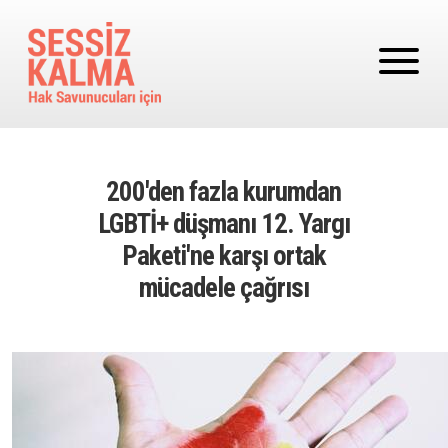
Ana içeriğe atla
200'den fazla kurumdan
LGBTİ+ düşmanı 12. Yargı
Paketi'ne karşı ortak
mücadele çağrısı
Image