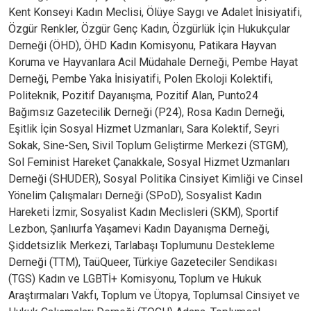
Kent Konseyi Kadın Meclisi, Ölüye Saygı ve Adalet İnisiyatifi,
Özgür Renkler, Özgür Genç Kadın, Özgürlük İçin Hukukçular
Derneği (ÖHD), ÖHD Kadın Komisyonu, Patikara Hayvan
Koruma ve Hayvanlara Acil Müdahale Derneği, Pembe Hayat
Derneği, Pembe Yaka İnisiyatifi, Polen Ekoloji Kolektifi,
Politeknik, Pozitif Dayanışma, Pozitif Alan, Punto24
Bağımsız Gazetecilik Derneği (P24), Rosa Kadın Derneği,
Eşitlik İçin Sosyal Hizmet Uzmanları, Sara Kolektif, Seyri
Sokak, Sine-Sen, Sivil Toplum Geliştirme Merkezi (STGM),
Sol Feminist Hareket Çanakkale, Sosyal Hizmet Uzmanları
Derneği (SHUDER), Sosyal Politika Cinsiyet Kimliği ve Cinsel
Yönelim Çalışmaları Derneği (SPoD), Sosyalist Kadın
Hareketi İzmir, Sosyalist Kadın Meclisleri (SKM), Sportif
Lezbon, Şanlıurfa Yaşamevi Kadın Dayanışma Derneği,
Şiddetsizlik Merkezi, Tarlabaşı Toplumunu Destekleme
Derneği (TTM), TaüQueer, Türkiye Gazeteciler Sendikası
(TGS) Kadın ve LGBTİ+ Komisyonu, Toplum ve Hukuk
Araştırmaları Vakfı, Toplum ve Ütopya, Toplumsal Cinsiyet ve