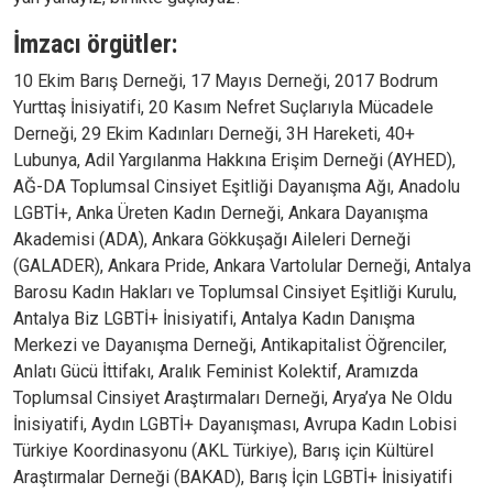
İmzacı örgütler:
10 Ekim Barış Derneği, 17 Mayıs Derneği, 2017 Bodrum
Yurttaş İnisiyatifi, 20 Kasım Nefret Suçlarıyla Mücadele
Derneği, 29 Ekim Kadınları Derneği, 3H Hareketi, 40+
Lubunya, Adil Yargılanma Hakkına Erişim Derneği (AYHED),
AĞ-DA Toplumsal Cinsiyet Eşitliği Dayanışma Ağı, Anadolu
LGBTİ+, Anka Üreten Kadın Derneği, Ankara Dayanışma
Akademisi (ADA), Ankara Gökkuşağı Aileleri Derneği
(GALADER), Ankara Pride, Ankara Vartolular Derneği, Antalya
Barosu Kadın Hakları ve Toplumsal Cinsiyet Eşitliği Kurulu,
Antalya Biz LGBTİ+ İnisiyatifi, Antalya Kadın Danışma
Merkezi ve Dayanışma Derneği, Antikapitalist Öğrenciler,
Anlatı Gücü İttifakı, Aralık Feminist Kolektif, Aramızda
Toplumsal Cinsiyet Araştırmaları Derneği, Arya’ya Ne Oldu
İnisiyatifi, Aydın LGBTİ+ Dayanışması, Avrupa Kadın Lobisi
Türkiye Koordinasyonu (AKL Türkiye), Barış için Kültürel
Araştırmalar Derneği (BAKAD), Barış İçin LGBTİ+ İnisiyatifi