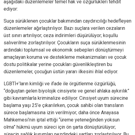
aşağıdaki düzenlemeler temel hak ve özgürlükleri tehdit
ediyor:
Suça sürüklenen çocuklar bakımından caydırıcılığı hedefleyen
düzenlemeler ağırlaştırılıyor. Bazı suçlara verilen cezaların
üst sınırı artırılıyor; ceza indirimleri düşürülüyor; koşullu
salıverilme zorlaştırılıyor. Çocukların suça sürüklenmesinin
ardındaki toplumsal ve ekonomik sebepleri dönüştürmeyi
amaçlayan koruma ve destekleme mekanizmaları ve çocuk
dostu politikalar yerine çocukları güvenlikleştiren bu
düzenlemeler, çocuğun üstün yararı ilkesini ihlal ediyor.
LGBTİ+’ların kimliği ve ifade ile örgütlenme özgürlüğü,
“doğuştan gelen biyolojik cinsiyete ve genel ahlaka aykırılık”
gibi kavramlarla kriminalize ediliyor. Cinsiyet uyum sürecine
başlama yaşı 25’e çıkarılırken, çocuk sahibi olan transların
sürece başlamasına izin verilmiyor; daha önce Anayasa
Mahkemesi’nin iptal ettiği “üreme yeteneğinden yoksun
olma” hükmü uyum süreci için ön şarta dönüştürülüyor;
sürecin sağlık kurumları nezdindeki şartları zorlaştırılıyor. Bu