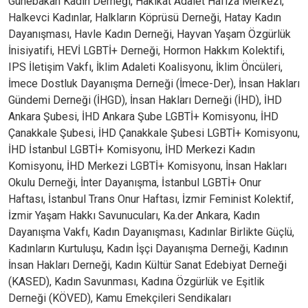
Günebakan Kadın Derneği, Hakikat Adalet Hafıza Merkezi,
Halkevci Kadınlar, Halkların Köprüsü Derneği, Hatay Kadın
Dayanışması, Havle Kadın Derneği, Hayvan Yaşam Özgürlük
İnisiyatifi, HEVİ LGBTİ+ Derneği, Hormon Hakkım Kolektifi,
IPS İletişim Vakfı, İklim Adaleti Koalisyonu, İklim Öncüleri,
İmece Dostluk Dayanışma Derneği (İmece-Der), İnsan Hakları
Gündemi Derneği (İHGD), İnsan Hakları Derneği (İHD), İHD
Ankara Şubesi, İHD Ankara Şube LGBTİ+ Komisyonu, İHD
Çanakkale Şubesi, İHD Çanakkale Şubesi LGBTİ+ Komisyonu,
İHD İstanbul LGBTİ+ Komisyonu, İHD Merkezi Kadın
Komisyonu, İHD Merkezi LGBTİ+ Komisyonu, İnsan Hakları
Okulu Derneği, İnter Dayanışma, İstanbul LGBTİ+ Onur
Haftası, İstanbul Trans Onur Haftası, İzmir Feminist Kolektif,
İzmir Yaşam Hakkı Savunucuları, Ka.der Ankara, Kadın
Dayanışma Vakfı, Kadın Dayanışması, Kadınlar Birlikte Güçlü,
Kadınların Kurtuluşu, Kadın İşçi Dayanışma Derneği, Kadının
İnsan Hakları Derneği, Kadın Kültür Sanat Edebiyat Derneği
(KASED), Kadın Savunması, Kadına Özgürlük ve Eşitlik
Derneği (KÖVED), Kamu Emekçileri Sendikaları