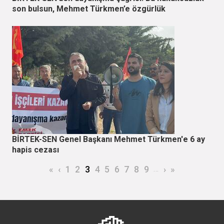
son bulsun, Mehmet Türkmen’e özgürlük
BİRTEK-SEN Genel Başkanı Mehmet Türkmen'e 6 ay
hapis cezası
Sayfalama
İlk sayfa
Önceki sayfa
Page
Page
Şu an kullanılan sayfa
Page
Page
Page
Page
Page
Page
…
Sonraki sayfa
Son sayfa
«
‹
1
2
3
4
5
6
7
8
9
›
»