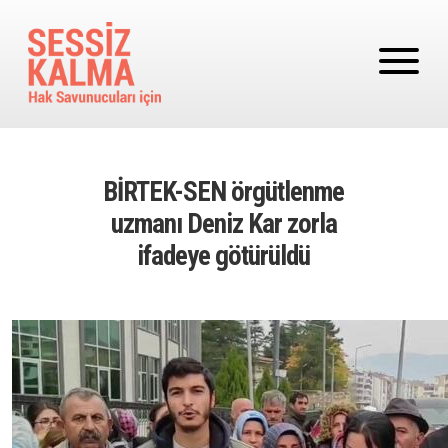
Ana içeriğe atla
BİRTEK-SEN örgütlenme
uzmanı Deniz Kar zorla
ifadeye götürüldü
Image