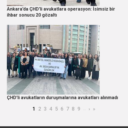
Ankara’da ÇHD'li avukatlara operasyon: İsimsiz bir
ihbar sonucu 20 gözaltı
ÇHD’li avukatların duruşmalarına avukatları alınmadı
Sayfalama
Şu an kullanılan sayfa
Page
Page
Page
Page
Page
Page
Page
Page
…
Sonraki sayfa
Son sayfa
1
2
3
4
5
6
7
8
9
›
»