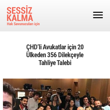
Ana içeriğe atla
ÇHD’li Avukatlar için 20
Ülkeden 356 Dilekçeyle
Tahliye Talebi
Image