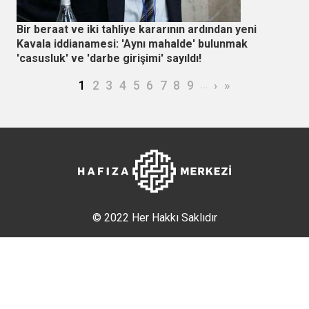
Bir beraat ve iki tahliye kararının ardından yeni
Kavala iddianamesi: 'Aynı mahalde' bulunmak
'casusluk' ve 'darbe girişimi' sayıldı!
Sayfalama
Şu an kullanılan sayfa
Page
Page
Page
Page
Page
Page
Page
Page
…
Sonraki sayfa
Son sayfa
1
2
3
4
5
6
7
8
9
›
»
© 2022 Her Hakkı Saklıdır