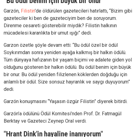
“Bu ödül benim için büyük bir onur”
Garzón,
Filistin
’de öldürülen gazetecileri hatırlattı, “Bizim gibi
gazeteciler ki ben de gazeteciyim ben de soruyorum.
Direnme cesareti gösterebilir miydik? Filistin halkının
mücadelesi karanlıkta bir umut ışığı” dedi.
Garzon özetle şöyle devam etti: “Bu ödül özel bir ödül
Soykırımdan sonra yeniden ayağa kalkmış bir halkın ödülü.
Tüm dünyaya hafızanın bir yaşam biçimi ve adalete giden yol
olduğunu gösteren bir halkın ödülü. Bu ödül benim için büyük
bir onur. Bu ödül yeniden filizlenen köklerden doğduğu için
anlamlı bir ödül. Size sonsuz hayranlık ve saygı duyuyorum”
dedi.
Garzón konuşmasını “Yaşasın özgür Filistin” diyerek bitirdi.
Garzón’a ödülünü Ödül Komitesi’nden Prof. Dr. Fatmagül
Berktay ve Gazeteci Zeynep Oral verdi.
"Hrant Dink'in hayaline inanıyorum"