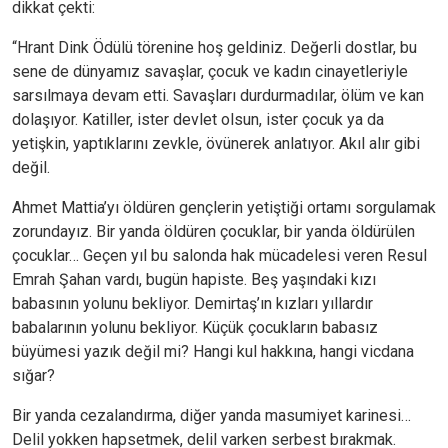
dikkat çekti:
“Hrant Dink Ödülü törenine hoş geldiniz. Değerli dostlar, bu
sene de dünyamız savaşlar, çocuk ve kadın cinayetleriyle
sarsılmaya devam etti. Savaşları durdurmadılar, ölüm ve kan
dolaşıyor. Katiller, ister devlet olsun, ister çocuk ya da
yetişkin, yaptıklarını zevkle, övünerek anlatıyor. Akıl alır gibi
değil.
Ahmet Mattia’yı öldüren gençlerin yetiştiği ortamı sorgulamak
zorundayız. Bir yanda öldüren çocuklar, bir yanda öldürülen
çocuklar… Geçen yıl bu salonda hak mücadelesi veren Resul
Emrah Şahan vardı, bugün hapiste. Beş yaşındaki kızı
babasının yolunu bekliyor. Demirtaş’ın kızları yıllardır
babalarının yolunu bekliyor. Küçük çocukların babasız
büyümesi yazık değil mi? Hangi kul hakkına, hangi vicdana
sığar?
Bir yanda cezalandırma, diğer yanda masumiyet karinesi…
Delil yokken hapsetmek, delil varken serbest bırakmak.