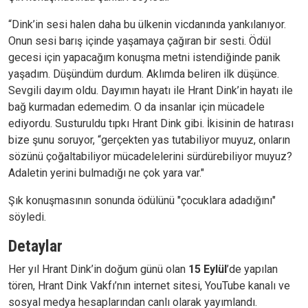
“Dink’in sesi halen daha bu ülkenin vicdanında yankılanıyor.
Onun sesi barış içinde yaşamaya çağıran bir sesti. Ödül
gecesi için yapacağım konuşma metni istendiğinde panik
yaşadım. Düşündüm durdum. Aklımda beliren ilk düşünce.
Sevgili dayım oldu. Dayımın hayatı ile Hrant Dink’in hayatı ile
bağ kurmadan edemedim. O da insanlar için mücadele
ediyordu. Susturuldu tıpkı Hrant Dink gibi. İkisinin de hatırası
bize şunu soruyor, “gerçekten yas tutabiliyor muyuz, onların
sözünü çoğaltabiliyor mücadelelerini sürdürebiliyor muyuz?
Adaletin yerini bulmadığı ne çok yara var."
Şık konuşmasının sonunda ödülünü "çocuklara adadığını"
söyledi.
Detaylar
Her yıl Hrant Dink’in doğum günü olan
15 Eylül
’de yapılan
tören, Hrant Dink Vakfı’nın internet sitesi, YouTube kanalı ve
sosyal medya hesaplarından canlı olarak yayımlandı.