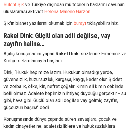
Bülent Şık
ve Türkiye dışından mültecilerin haklarını savunan
uluslararası aktivist
Helena Maleno Garzón
.
Şık'ın bianet yazılarını okumak için
burayı
tıklayabilirsiniz.
Rakel Dink: Güçlü olan adil değilse, vay
zayıfın haline…
Açılış konuşmasını yapan
Rakel Dink
, sözlerine Ermenice ve
Kürtçe selamlamayla başladı.
Dink, “Hukuk hepimize lazım. Hukukun olmadığı yerde,
güvensizlik, huzursuzluk, kargaşa, kaygı, keder olur. Şiddet
ve zorbalık, öfke, kin, nefret çoğalır. Kimin eli kimin cebinde
belli olmaz. Adalete hepimizin ihtiyaç duyduğu gerçektir - su
gibi, hava gibi. Güçlü olan adil değilse vay gelmiş zayıfın,
güçsüzün başına" dedi.
Konuşmasında dünya çapında süren savaşlara, çocuk ve
kadın cinayetlerine, adaletsizliklere ve hukuksuzluklara