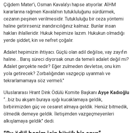
Çiğdem Mater’i, Osman Kavala’yı hapse atıyorlar. AİHM
kararlarına rağmen Kavala’nın tutukluluğunu sürdürmek,
cezanın peşinen verilmesidir. Tutukluluğu bir ceza yöntemi
haline getirirseniz inandırıcılığınız kalmaz. Bunlar insan
hakları ihlalleridir. Hukuk hepimize lazım. Hukukun olmadığı
yerde şiddet, kin ve nefret çoğalır.
Adalet hepimizin ihtiyacı. Güçlü olan adil değilse, vay zayıfın
haline… Barış süreci diyorsak onun da temeli adalet değil mi?
Adalet gerçekte nedir? Eğer zulmeden devletse, onu kim
yola getirecek? Zorbalığından vazgeçip uyanmalı ve
tekrarlamamaya söz vermeli."
Uluslararası Hrant Dink Ödülü Komite Başkanı
Ayşe Kadıoğlu
“…biz bu akşam buraya ışığı kucaklamaya geldik,
birbirimizden güç ve cesaret almaya geldik. Henüz bitmedik,
ölmedik demeye geldik. İletişimden vazgeçmeyenleri
alkışlamaya geldik" dedi.