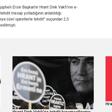
 şüpheli Ersin Başkan'ın Hrant Dink Vakfı'nın e-
ehdit mesajı yolladığının anlatıldığı
a özel işaretlerle tehdit" suçundan 2,5
edilmişti.
Hra
Hrant Dink Vakfı’na tehdit kurumsallaşmış