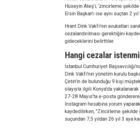
Hüseyin Ateş’i, ‘zincirleme şekilde
Ersin Başkan’ı ise aynı suçtan 2 yıl
Hrant Dink Vakfı'nın avukatları sanık
cezalandırılması gerektiğini kayded
gideceklerini belirttiler.
Hangi cezalar istenmi
İstanbul Cumhuriyet Başsavcılığı'n
Dink Vakfı'nın yönetim kurulu başkan
Çetin'in de bulunduğu 9 kişi müşteki
olayıyla ilgili Konya'da yakalanara
27-28 Mayıs'ta e-posta göndererek
Instagram hesabına yorum yaparak ü
kaydedilirken, "Zincirleme şekilde 
suçundan 7,5 yıldan 26 yıl 3 aya ka