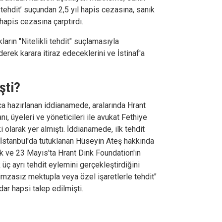
 tehdit’ suçundan 2,5 yıl hapis cezasına, sanık
 hapis cezasına çarptırdı.
ların "Nitelikli tehdit" suçlamasıyla
erek karara itiraz edeceklerini ve İstinaf'a
şti?
ca hazırlanan iddianamede, aralarında Hrant
ı, üyeleri ve yöneticileri ile avukat Fethiye
 olarak yer almıştı. İddianamede, ilk tehdit
k İstanbul'da tutuklanan Hüseyin Ateş hakkında
 ve 23 Mayıs'ta Hrant Dink Foundation'ın
ç ayrı tehdit eylemini gerçekleştirdiğini
imzasız mektupla veya özel işaretlerle tehdit"
dar hapsi talep edilmişti.