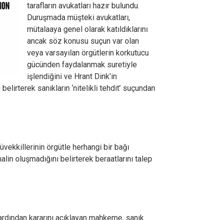
tarafların avukatları hazır bulundu.
Duruşmada müşteki avukatları,
mütalaaya genel olarak katıldıklarını
ancak söz konusu suçun var olan
veya varsayılan örgütlerin korkutucu
gücünden faydalanmak suretiyle
işlendiğini ve Hrant Dink’in
elirterek sanıkların ‘nitelikli tehdit’ suçundan
vekkillerinin örgütle herhangi bir bağı
alin oluşmadığını belirterek beraatlarını talep
ardından kararını açıklayan mahkeme, sanık