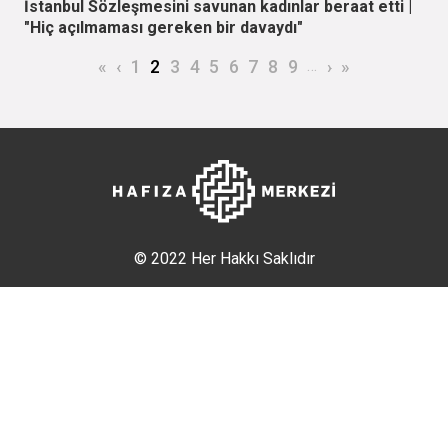
İstanbul Sözleşmesini savunan kadınlar beraat etti |
"Hiç açılmaması gereken bir davaydı"
Sayfalama
İlk sayfa
Önceki sayfa
Page
Şu an kullanılan sayfa
Page
Page
Page
Page
Page
Page
Page
…
Sonraki sayfa
Son sayfa
«
‹
1
2
3
4
5
6
7
8
9
›
»
© 2022 Her Hakkı Saklıdır