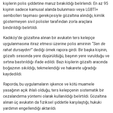
kişilerin polis şiddetine maruz bırakıldığı belirlendi. En az 95
kişinin sadece kamusal alanda bulunması veya LGBTİ+
sembolleri taşıması gerekçesiyle gözaltına alındığı, kimlik
göstermeyen sivil polisler tarafından zorla araçlara
bindirildiği belirtildi.
Kadıköy’de gözaltına alınan bir avukatın ters kelepçe
uygulanmasına itiraz etmesi üzerine polis amirinin
“Sen de
rahat dursaydın!”
dediği örnek rapora girdi. Bir başka kişinin,
gözaltı sırasında yere düşürüldüğü, başının yere vurulduğu ve
sırtına bastırıldığı ifade edildi. Bazı kişilerin gözaltı aracında
boğazının sıkıldığı, tekmelendiği ve hakarete uğradığı
kaydedildi.
Raporda, bu uygulamaların işkence ve kötü muamele
yasağının açık ihlali olduğu, ters kelepçenin sistematik bir
cezalandırma yöntemi olarak kullanıldığı belirtildi. Gözaltına
alınan üç avukatın da fiziksel şiddetle karşılaştığı, hukuki
yardımın engellendiği aktarıldı.