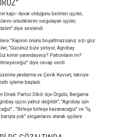
ORUZ"
in kapı- duvar olduğunu belirten işçiler,
arını istediklerini vurgulayan işçiler,
delim" diye seslendi.
ilere "Kapının önünü boşaltmazsanız sizi göz
çiler, "Gücünüz bize yetiyor, Agrobay
Siz kimin yanındasınız? Patronların mı?
gitmeyeceğiz" diye cevap verdi.
üzerine jandarma ve Çevik Kuvvet, takviye
altı işleme başladı.
n Emek Partisi Dikili ilçe Örgütü, Bergama
robay işçisi yalnız değildir", "Agrobay işin
ağız" , "Birleşe birleşe kazanacağız" ve "İş,
arışta yok" sloganlarını atarak işçilere