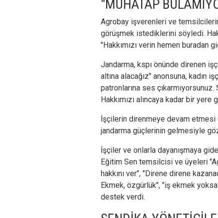
"MUHATAP BULAMIY
Agrobay işverenleri ve temsilcilerin
görüşmek istediklerini söyledi. Hakl
"Hakkımızı verin hemen buradan gi
Jandarma, kspı önünde direnen işç
altına alacağız" anonsuna, kadın iş
patronlarına ses çıkarmıyorsunuz. 
Hakkımızı alıncaya kadar bir yere 
İşçilerin direnmeye devam etmesi 
jandarma güçlerinin gelmesiyle göz
İşçiler ve onlarla dayanışmaya gide
Eğitim Sen temsilcisi ve üyeleri "Ag
hakkını ver", "Direne direne kazanac
Ekmek, özgürlük", "iş ekmek yoksa b
destek verdi.