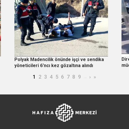
Dir
Polyak Madencilik önünde işçi ve sendika
müd
yöneticileri 6'ncı kez gözaltına alındı
Şu an kullanılan sayfa
Page
Page
Page
Page
Page
Page
Page
Page
…
Sonraki sayfa
Son sayfa
1
2
3
4
5
6
7
8
9
›
»