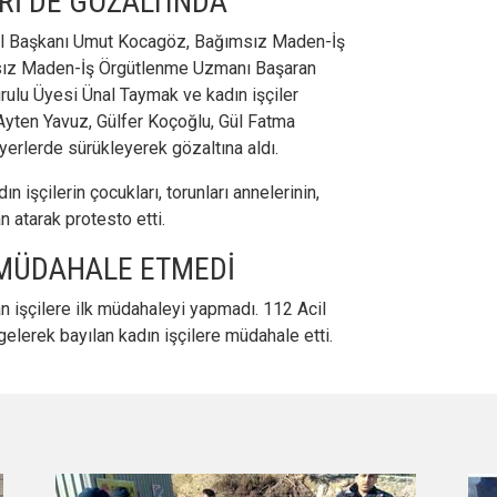
Rİ DE GÖZALTINDA
el Başkanı Umut Kocagöz, Bağımsız Maden-İş
sız Maden-İş Örgütlenme Uzmanı Başaran
ulu Üyesi Ünal Taymak ve kadın işçiler
 Ayten Yavuz, Gülfer Koçoğlu, Gül Fatma
 yerlerde sürükleyerek gözaltına aldı.
ın işçilerin çocukları, torunları annelerinin,
n atarak protesto etti.
MÜDAHALE ETMEDİ
 işçilere ilk müdahaleyi yapmadı. 112 Acil
elerek bayılan kadın işçilere müdahale etti.