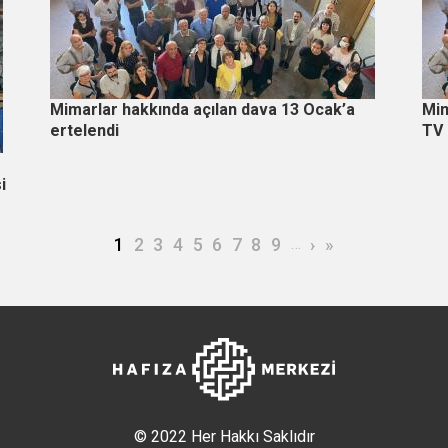
Mimarlar hakkında açılan dava 13 Ocak’a
Mim
ertelendi
TV 
i
Şu an kullanılan sayfa
Page
Page
Page
Page
Page
Page
Page
Page
…
Sonraki sayfa
Son sayfa
1
2
3
4
5
6
7
8
9
›
»
© 2022 Her Hakkı Saklıdır