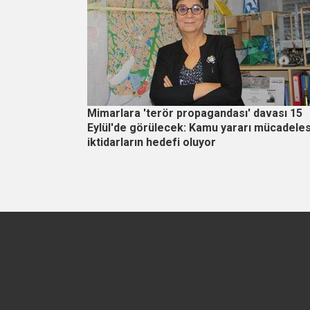
Mimarlara 'terör propagandası' davası 15
Eylül'de görülecek: Kamu yararı mücadeles
iktidarların hedefi oluyor
Sayfalama