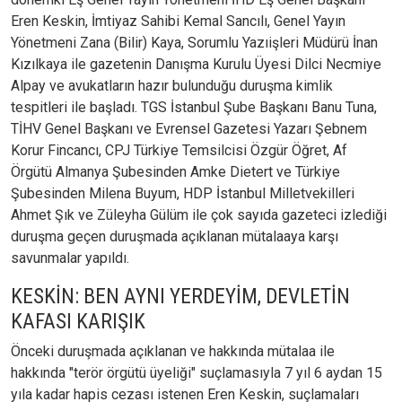
Eren Keskin, İmtiyaz Sahibi Kemal Sancılı, Genel Yayın
Yönetmeni Zana (Bilir) Kaya, Sorumlu Yazıişleri Müdürü İnan
Kızılkaya ile gazetenin Danışma Kurulu Üyesi Dilci Necmiye
Alpay ve avukatların hazır bulunduğu duruşma kimlik
tespitleri ile başladı. TGS İstanbul Şube Başkanı Banu Tuna,
TİHV Genel Başkanı ve Evrensel Gazetesi Yazarı Şebnem
Korur Fincancı, CPJ Türkiye Temsilcisi Özgür Öğret, Af
Örgütü Almanya Şubesinden Amke Dietert ve Türkiye
Şubesinden Milena Buyum, HDP İstanbul Milletvekilleri
Ahmet Şık ve Züleyha Gülüm ile çok sayıda gazeteci izlediği
duruşma geçen duruşmada açıklanan mütalaaya karşı
savunmalar yapıldı.
KESKİN: BEN AYNI YERDEYİM, DEVLETİN
KAFASI KARIŞIK
Önceki duruşmada açıklanan ve hakkında mütalaa ile
hakkında "terör örgütü üyeliği" suçlamasıyla 7 yıl 6 aydan 15
yıla kadar hapis cezası istenen Eren Keskin, suçlamaları