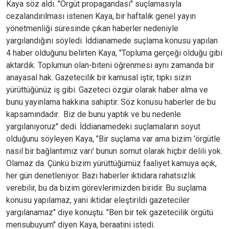
Kaya söz aldı. "Örgüt propagandası" suçlamasıyla
cezalandırılması istenen Kaya, bir haftalık genel yayın
yönetmenliği süresinde çıkan haberler nedeniyle
yargılandığını söyledi. İddianamede suçlama konusu yapılan
4 haber olduğunu belirten Kaya, "Topluma gerçeği olduğu gibi
aktardık. Toplumun olan-biteni öğrenmesi aynı zamanda bir
anayasal hak. Gazetecilik bir kamusal iştir, tıpkı sizin
yürüttüğünüz iş gibi. Gazeteci özgür olarak haber alma ve
bunu yayınlama hakkına sahiptir. Söz konusu haberler de bu
kapsamındadır. Biz de bunu yaptık ve bu nedenle
yargılanıyoruz" dedi. İddianamedeki suçlamaların soyut
olduğunu söyleyen Kaya, "Bir suçlama var ama bizim 'örgütle
nasıl bir bağlantımız varı' bunun somut olarak hiçbir delili yok.
Olamaz da. Çünkü bizim yürüttüğümüz faaliyet kamuya açık,
her gün denetleniyor. Bazı haberler iktidara rahatsızlık
verebilir, bu da bizim görevlerimizden biridir. Bu suçlama
konusu yapılamaz, yani iktidar eleştirildi gazeteciler
yargılanamaz" diye konuştu. "Ben bir tek gazetecilik örgütü
mensubuyum" diyen Kaya, beraatini istedi.