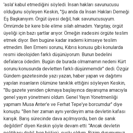
'asla' kabul etmediğini söyledi. İnsan hakları savunucusu
olduğunu söyleyen Keskin, "Şu anda da İnsan Hakları Derneği
Eş Başkanıyım. Örgüt üyesi değil, hak savunucusuyum.
Ömrümde bir kere bile elime silah almadım. Yargıtay, örgüt
üyeliği için bazı şartlar arıyor. Örneğin iradesini örgüte teslim
etmek diyor. Ben bugüne kadar irademi kimseye teslim
etmedim. Ben Ermeni sorunu, Kıbrıs konusu gibi konularda
resmi ideolojiden farklı düşünüyorum. Bunun bedelini
defalarca ödedim. Bugün de burada olmamamın nedeni Kürt
sorunu konusunda devletten farklı düşünmemdir" dedi. Özgür
Gündem gazetesinde yazı yazan, haber yapan ve dağıtımı
yapılan insanların ölümüne tanıklık ettiğini söyleyen Keskin,
"Bu gazete yeniden çıkmaya başlayınca dayanışma amacıyla
genel yayın yönetmeni oldum. Genel Yayın Yönetmenliği
yapmam Musa Anter'e ve Ferhat Tepe'ye borcumdur" diye
konuştu. "Ben her zaman aynı yerdeyim ama devletin kafası
karışık. Barış sürecinde dava açılmıyordu, ben de sanık
değildim" diyen Keskin şöyle devam etti: "Ancak devletin
politikası değil, ben bölücü, suçlu oldum. Bizim durumumuz