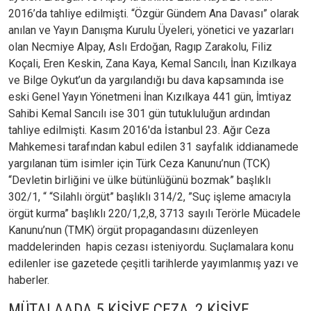
2016’da tahliye edilmişti. “Özgür Gündem Ana Davası” olarak
anılan ve Yayın Danışma Kurulu Üyeleri, yönetici ve yazarları
olan Necmiye Alpay, Aslı Erdoğan, Ragıp Zarakolu, Filiz
Koçali, Eren Keskin, Zana Kaya, Kemal Sancılı, İnan Kızılkaya
ve Bilge Oykut’un da yargılandığı bu dava kapsamında ise
eski Genel Yayın Yönetmeni İnan Kızılkaya 441 gün, İmtiyaz
Sahibi Kemal Sancılı ise 301 gün tutukluluğun ardından
tahliye edilmişti. Kasım 2016'da İstanbul 23. Ağır Ceza
Mahkemesi tarafından kabul edilen 31 sayfalık iddianamede
yargılanan tüm isimler için Türk Ceza Kanunu’nun (TCK)
“Devletin birliğini ve ülke bütünlüğünü bozmak” başlıklı
302/1, “ “Silahlı örgüt” başlıklı 314/2, ”Suç işleme amacıyla
örgüt kurma” başlıklı 220/1,2,8, 3713 sayılı Terörle Mücadele
Kanunu’nun (TMK) örgüt propagandasını düzenleyen
maddelerinden hapis cezası isteniyordu. Suçlamalara konu
edilenler ise gazetede çeşitli tarihlerde yayımlanmış yazı ve
haberler.
MÜTALAADA 5 KİŞİYE CEZA, 2 KİŞİYE