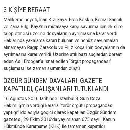
3 KİŞİYE BERAAT
Mahkeme heyeti, İnan Kızılkaya, Eren Keskin, Kemal Sancılı
ve Zana Bilgi Kaya’nın mütalaaya karşı savunma için ek süre
talep etmesi üzerine dosyalarının ayrılmasına karar verdi.
Haklarında yakalama kararı bulunan ve henüz savunmaları
alınamayan Ragıp Zarakolu ve Filiz Koçali’nin dosyalarının da
ayrılmasına karar verildi. Üzerine atılı bazı suçlardan beraat
eden Aslı Erdoğan’a isnat edilen “örgüt propagandası”
suçlaması ise zaman aşımından düştü.
ÖZGÜR GÜNDEM DAVALARI: GAZETE
KAPATILDI, ÇALIŞANLARI TUTUKLANDI
16 Ağustos 2016 tarihinde İstanbul 8. Sulh Ceza
Hakimliği’nin verdiği kararla “terör örgütü propagandası
yaptığı” iddiasıyla geçici olarak kapatılan Özgür Gündem
gazetesi, 29 Ekim 2016’da yayımlanan 675 sayılı Kanun
Hükmünde Kararname (KHK) ile tamamen kapatıldı.