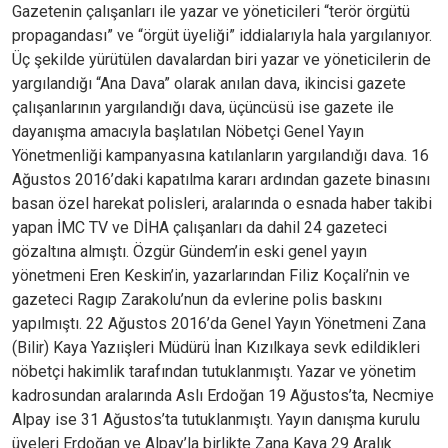
Gazetenin çalışanları ile yazar ve yöneticileri “terör örgütü
propagandası” ve “örgüt üyeliği” iddialarıyla hala yargılanıyor.
Üç şekilde yürütülen davalardan biri yazar ve yöneticilerin de
yargılandığı “Ana Dava” olarak anılan dava, ikincisi gazete
çalışanlarının yargılandığı dava, üçüncüsü ise gazete ile
dayanışma amacıyla başlatılan Nöbetçi Genel Yayın
Yönetmenliği kampanyasına katılanların yargılandığı dava. 16
Ağustos 2016’daki kapatılma kararı ardından gazete binasını
basan özel harekat polisleri, aralarında o esnada haber takibi
yapan İMC TV ve DİHA çalışanları da dahil 24 gazeteci
gözaltına almıştı. Özgür Gündem’in eski genel yayın
yönetmeni Eren Keskin’in, yazarlarından Filiz Koçali’nin ve
gazeteci Ragıp Zarakolu’nun da evlerine polis baskını
yapılmıştı. 22 Ağustos 2016’da Genel Yayın Yönetmeni Zana
(Bilir) Kaya Yazıişleri Müdürü İnan Kızılkaya sevk edildikleri
nöbetçi hakimlik tarafından tutuklanmıştı. Yazar ve yönetim
kadrosundan aralarında Aslı Erdoğan 19 Ağustos’ta, Necmiye
Alpay ise 31 Ağustos’ta tutuklanmıştı. Yayın danışma kurulu
üyeleri Erdoğan ve Alpay’la birlikte Zana Kaya 29 Aralık