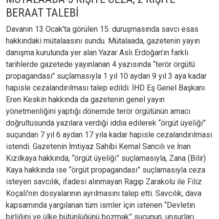
BERAAT TALEBİ
Davanın 13 Ocak'ta görülen 15. duruşmasında savcı esas
hakkındaki mütalaasını sundu. Mütalaada, gazetenin yayın
danışma kurulunda yer alan Yazar Aslı Erdoğan’ın farklı
tarihlerde gazetede yayınlanan 4 yazısında “terör örgütü
propagandası" suçlamasıyla 1 yıl 10 aydan 9 yıl 3 aya kadar
hapisle cezalandırılması talep edildi. İHD Eş Genel Başkanı
Eren Keskin hakkında da gazetenin genel yayın
yönetmenliğini yaptığı dönemde terör örgütünün amacı
doğrultusunda yazılara verdiği iddia edilerek “örgüt üyeliği”
suçundan 7 yıl 6 aydan 17 yıla kadar hapisle cezalandırılması
istendi. Gazetenin İmtiyaz Sahibi Kemal Sancılı ve İnan
Kızılkaya hakkında, “örgüt üyeliği” suçlamasıyla, Zana (Bilir)
Kaya hakkında ise “örgüt propagandası” suçlamasıyla ceza
isteyen savcılık, ifadesi alınmayan Ragıp Zarakolu ile Filiz
Koçali’nin dosyalarının ayrılmasını talep etti. Savcılık, dava
kapsamında yargılanan tüm ismler için istenen “Devletin
birliğini ve ülke bütünlüğünü bozmak” suçunun, unsurları