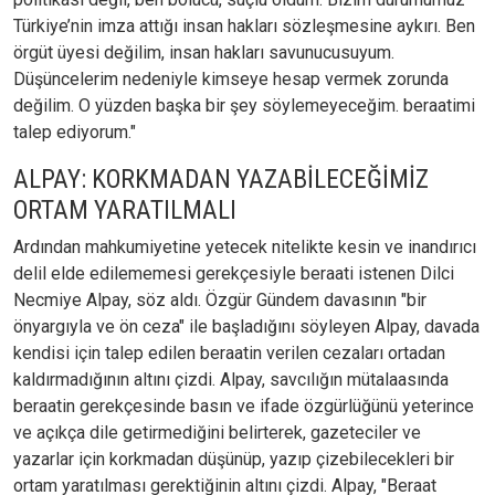
Türkiye’nin imza attığı insan hakları sözleşmesine aykırı. Ben
örgüt üyesi değilim, insan hakları savunucusuyum.
Düşüncelerim nedeniyle kimseye hesap vermek zorunda
değilim. O yüzden başka bir şey söylemeyeceğim. beraatimi
talep ediyorum."
ALPAY: KORKMADAN YAZABİLECEĞİMİZ
ORTAM YARATILMALI
Ardından mahkumiyetine yetecek nitelikte kesin ve inandırıcı
delil elde edilememesi gerekçesiyle beraati istenen Dilci
Necmiye Alpay, söz aldı. Özgür Gündem davasının "bir
önyargıyla ve ön ceza" ile başladığını söyleyen Alpay, davada
kendisi için talep edilen beraatin verilen cezaları ortadan
kaldırmadığının altını çizdi. Alpay, savcılığın mütalaasında
beraatin gerekçesinde basın ve ifade özgürlüğünü yeterince
ve açıkça dile getirmediğini belirterek, gazeteciler ve
yazarlar için korkmadan düşünüp, yazıp çizebilecekleri bir
ortam yaratılması gerektiğinin altını çizdi. Alpay, "Beraat