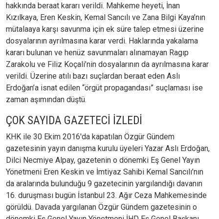
hakkında beraat kararı verildi. Mahkeme heyeti, İnan
Kızılkaya, Eren Keskin, Kemal Sancılı ve Zana Bilgi Kaya’nın
mütalaaya karşı savunma için ek süre talep etmesi üzerine
dosyalarının ayrılmasına karar verdi. Haklarında yakalama
kararı bulunan ve henüz savunmaları alınamayan Ragıp
Zarakolu ve Filiz Koçali’nin dosyalarının da ayrılmasına karar
verildi. Üzerine atılı bazı suçlardan beraat eden Aslı
Erdoğan’a isnat edilen “örgüt propagandası” suçlaması ise
zaman aşımından düştü.
ÇOK SAYIDA GAZETECİ İZLEDİ
KHK ile 30 Ekim 2016'da kapatılan Özgür Gündem
gazetesinin yayın danışma kurulu üyeleri Yazar Aslı Erdoğan,
Dilci Necmiye Alpay, gazetenin o dönemki Eş Genel Yayın
Yönetmeni Eren Keskin ve İmtiyaz Sahibi Kemal Sancılı’nın
da aralarında bulunduğu 9 gazetecinin yargılandığı davanın
16. duruşması bugün İstanbul 23. Ağır Ceza Mahkemesinde
görüldü. Davada yargılanan Özgür Gündem gazetesinin o
dönemki Eş Genel Yayın Yönetmeni İHD Eş Genel Başkanı