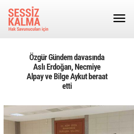
Ana içeriğe atla
Özgür Gündem davasında
Aslı Erdoğan, Necmiye
Alpay ve Bilge Aykut beraat
etti
Image