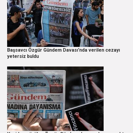
Başsavcı Özgür Gündem Davası'nda verilen cezayı
yetersiz buldu