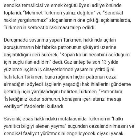
sendika temsilcisi ve emek örgütü üyesi adliye önünde
toplandı. “Mehmet Türkmen yalnız değildir” ve “Sendikal
haklar yargılanamaz” sloganlarının öne çıktığı açıklamalarda,
Türkmen’in serbest bırakılması talep edildi.
Duruşmada savunma yapan Türkmen, hakkında açılan
soruşturmanın bir fabrika patronunun şikâyeti üzerine
başlatıldığını ileri sürerek, “Kopan kolun hesabını sorduğum
için suçlu ilan edildim” dedi. Gaziantep’te son 13 yılda
yüzlerce işçinin iş cinayetlerinde yaşamını yitirdiğini
hatırlatan Türkmen, buna rağmen hiçbir patronun ceza
almadığını söyledi. İşçilerin yaşadığı hak ihlallerini gündeme
getirdiği için yargılandığını belirten Türkmen, “Patronlara
‘İstediğiniz kadar sömürün, konuşanı içeri atarız’ mesajı
veriliyor” ifadelerini kullandı.
Savcılık, esas hakkındaki mütalaasında Türkmen’in “halkı
yanıltıcı bilgiyi alenen yayma” suçundan cezalandırılmasını ve
sendikal faaliyet yürütmesini engelleyecek siyasi yasak