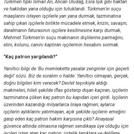
Türkmen tıpkı İsmail Arı, Alican Uludağ, Esra Işık gibi haktan
ve haklıdan yana olduğu için tutuklandı. Türkmen'in suçu
maaşlarını isteyen işçilerle yan yana durmak, tazminatına
sahip çıkan işçilerle birlikte mücadele etmek, krizin, savaşın,
daralmanın faturasının işçilere kesilmesine karşı durmak,
Mehmet Türkmen'in suçu makinanın dişlilerine parmağını,
elini, kolunu, canını kaptıran işçilerinin hesabını sormak.
"Kaç patron yargılandı?"
Yanıltıcı bilgi de 'Bu memlekette yasalar zenginler için geçerli
değil' sözü. Biz de soralım o halde: Yanıltıcı olmayan, gerçek,
doğru bilgileri kim verecek? Devlet teşvikiyle aldığı
makineleri, hileli şekilde iflas gösterip dışarı kaçıran, işçilerin
tazminatına çöken kaç patron bu kapıdan içeri girdi. İşçilerin
üzerinden kazandığı milyarlarca liraya rağmen; aylarca
işçilerin aylıklarını yatırmayan, açık şekilde işçilerin emeğini
gasp eden kaç patron hakim karşısına çıktı? Anayasal
güvence altında olmasına rağmen sendikaya üye olduğu için
işçileri işten atan kaç patron, üstelik tanıklara ve delillere