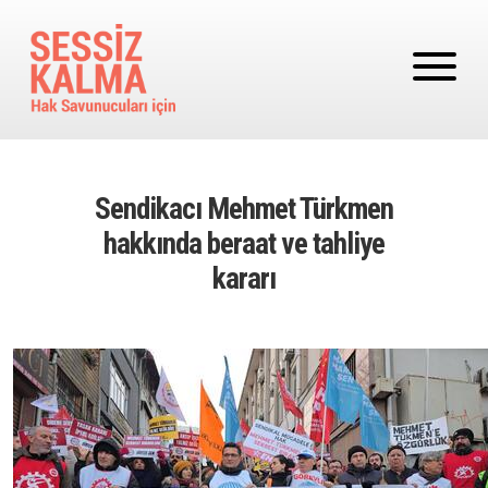
Ana içeriğe atla
Sendikacı Mehmet Türkmen
hakkında beraat ve tahliye
kararı
Image