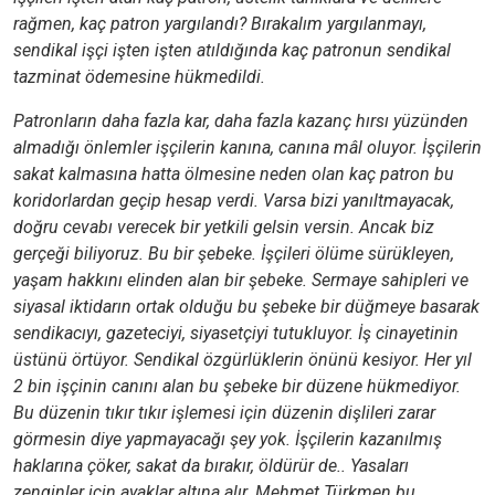
rağmen, kaç patron yargılandı? Bırakalım yargılanmayı,
sendikal işçi işten işten atıldığında kaç patronun sendikal
tazminat ödemesine hükmedildi.
Patronların daha fazla kar, daha fazla kazanç hırsı yüzünden
almadığı önlemler işçilerin kanına, canına mâl oluyor. İşçilerin
sakat kalmasına hatta ölmesine neden olan kaç patron bu
koridorlardan geçip hesap verdi. Varsa bizi yanıltmayacak,
doğru cevabı verecek bir yetkili gelsin versin. Ancak biz
gerçeği biliyoruz. Bu bir şebeke. İşçileri ölüme sürükleyen,
yaşam hakkını elinden alan bir şebeke. Sermaye sahipleri ve
siyasal iktidarın ortak olduğu bu şebeke bir düğmeye basarak
sendikacıyı, gazeteciyi, siyasetçiyi tutukluyor. İş cinayetinin
üstünü örtüyor. Sendikal özgürlüklerin önünü kesiyor. Her yıl
2 bin işçinin canını alan bu şebeke bir düzene hükmediyor.
Bu düzenin tıkır tıkır işlemesi için düzenin dişlileri zarar
görmesin diye yapmayacağı şey yok. İşçilerin kazanılmış
haklarına çöker, sakat da bırakır, öldürür de.. Yasaları
zenginler için ayaklar altına alır. Mehmet Türkmen bu