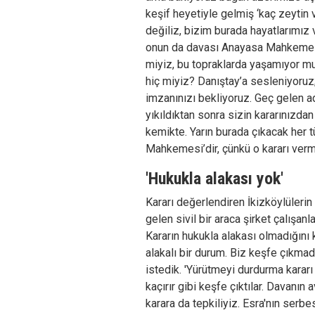
keşif heyetiyle gelmiş ‘kaç zeytin v
değiliz, bizim burada hayatlarımız v
onun da davası Anayasa Mahkemesi’
miyiz, bu topraklarda yaşamıyor m
hiç miyiz? Danıştay’a sesleniyoruz;
imzanınızı bekliyoruz. Geç gelen a
yıkıldıktan sonra sizin kararınızdan 
kemikte. Yarın burada çıkacak her 
Mahkemesi’dir, çünkü o kararı verm
'Hukukla alakası yok'
Kararı değerlendiren İkizköylülerin 
gelen sivil bir araca şirket çalışanla
Kararın hukukla alakası olmadığını
alakalı bir durum. Biz keşfe çıkma
istedik. 'Yürütmeyi durdurma kararı
kaçırır gibi keşfe çıktılar. Davanın
karara da tepkiliyiz. Esra'nın serbe