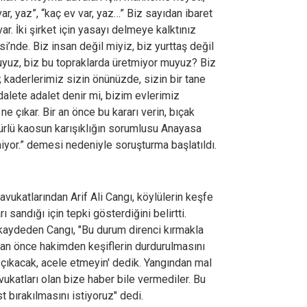
ar, yaz”, “kaç ev var, yaz…” Biz sayıdan ibaret
ar. İki şirket için yasayı delmeye kalktınız
nde. Biz insan değil miyiz, biz yurttaş değil
uyuz, biz bu topraklarda üretmiyor muyuz? Biz
 kaderlerimiz sizin önünüzde, sizin bir tane
dalete adalet denir mi, bizim evlerimiz
ne çıkar. Bir an önce bu kararı verin, bıçak
türlü kaosun karışıklığın sorumlusu Anayasa
iyor.” demesi nedeniyle soruşturma başlatıldı.
avukatlarından Arif Ali Cangı, köylülerin keşfe
rı sandığı için tepki gösterdiğini belirtti.
 kaydeden Cangı, "Bu durum direnci kırmakla
dan önce hakimden keşiflerin durdurulmasını
 çıkacak, acele etmeyin' dedik. Yangından mal
 avukatları olan bize haber bile vermediler. Bu
st bırakılmasını istiyoruz" dedi.