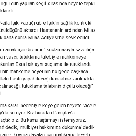
ilgili dün yapılan keşif sırasında heyete tepki
klandı.
ejla Işık, yaptığı göre Işık’ın sağlık kontrolü
ürüldüğünü aktardı. Hastanenin ardından Milas
k daha sonra Milas Adliyesi'ne sevk edildi.
ırmamak için direnme" suçlamasıyla savcılığa
 alan savcı, tutuklama talebiyle mahkemeye
karılan Esra Işık aynı suçlama ile tutuklandı.
linin mahkeme heyetinin bölgede başkaca
tteki baskı yapabileceği kanaatine varılmakla
alınacağı, tutuklama talebinin ölçülü olacağı"
.
rma kararı nedeniyle köye gelen heyete "Acele
y’da sürüyor. Biz buradan Danıştay’a
 açtık biz. Bu kamulaştırmayı istemiyoruz,
ma’ dedik, ‘mülkiyet hakkımıza dokunma’ dedik
lan el koyma davaları için mahkeme heyeti,