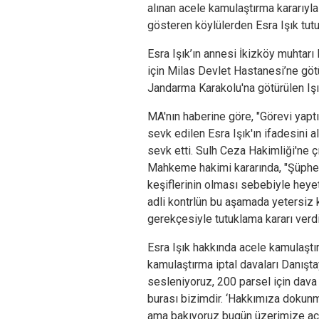
alınan acele kamulaştırma kararıyla 
gösteren köylülerden Esra Işık tutu
Esra Işık’ın annesi İkizköy muhtarı N
için Milas Devlet Hastanesi’ne göt
Jandarma Karakolu'na götürülen Işı
MA'nın haberine göre, "Görevi yapt
sevk edilen Esra Işık'ın ifadesini
sevk etti. Sulh Ceza Hakimliği'ne çı
Mahkeme hakimi kararında, "Şüphe
keşiflerinin olması sebebiyle heye
adli kontrlün bu aşamada yetersiz k
gerekçesiyle tutuklama kararı verdi
Esra Işık hakkında acele kamulaştı
kamulaştırma iptal davaları Danışta
sesleniyoruz, 200 parsel için dava
burası bizimdir. ‘Hakkımıza dokun
ama bakıyoruz bugün üzerimize açı