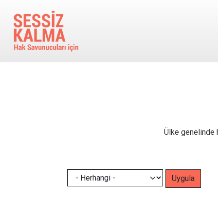
Ana içeriğe atla
Ülke genelinde h