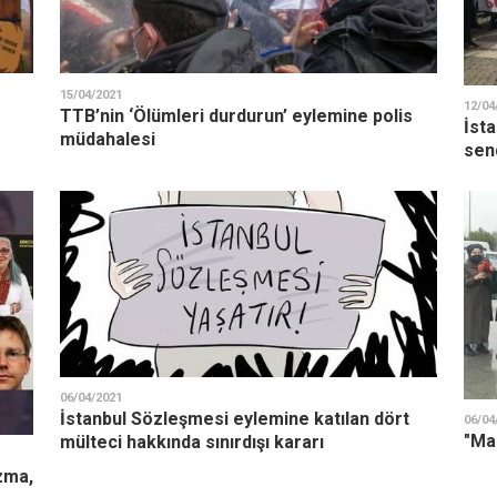
15/04/2021
12/04
TTB’nin ‘Ölümleri durdurun’ eylemine polis
İst
müdahalesi
send
06/04/2021
İstanbul Sözleşmesi eylemine katılan dört
06/04
"Ma
mülteci hakkında sınırdışı kararı
zma,