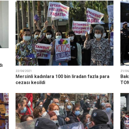
dı
22/04/2021
21/04
Mersinli kadınlara 100 bin liradan fazla para
Bakı
cezası kesildi
TOMİ