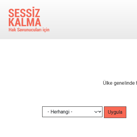
Ana içeriğe atla
Ülke genelinde h