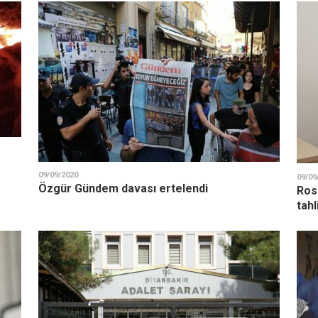
09/09/2020
09/09
Özgür Gündem davası ertelendi
Ros
tahl