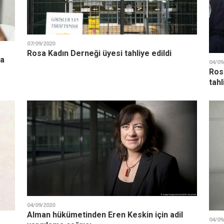
07/09/2020
Rosa Kadın Derneği üyesi tahliye edildi
la
04/09
Ros
tahl
04/09/2020
Alman hükümetinden Eren Keskin için adil
04/09