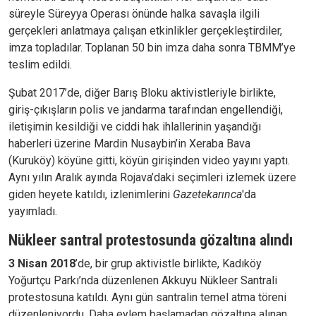
süreyle Süreyya Operası önünde halka savaşla ilgili
gerçekleri anlatmaya çalışan etkinlikler gerçekleştirdiler,
imza topladılar. Toplanan 50 bin imza daha sonra TBMM’ye
teslim edildi.
Şubat 2017’de, diğer Barış Bloku aktivistleriyle birlikte,
giriş-çıkışların polis ve jandarma tarafından engellendiği,
iletişimin kesildiği ve ciddi hak ihlallerinin yaşandığı
haberleri üzerine Mardin Nusaybin’in Xeraba Bava
(Kuruköy) köyüne gitti, köyün girişinden video yayını yaptı.
Aynı yılın Aralık ayında Rojava’daki seçimleri izlemek üzere
giden heyete katıldı, izlenimlerini
Gazetekarınca
'da
yayımladı.
Nükleer santral protestosunda gözaltına alındı
3 Nisan 2018
’de, bir grup aktivistle birlikte, Kadıköy
Yoğurtçu Parkı’nda düzenlenen Akkuyu Nükleer Santrali
protestosuna katıldı. Aynı gün santralin temel atma töreni
düzenleniyordu. Daha eylem başlamadan gözaltına alınan