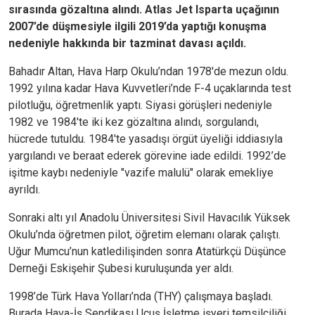
sırasında gözaltına alındı. Atlas Jet Isparta uçağının
2007’de düşmesiyle ilgili 2019’da yaptığı konuşma
nedeniyle hakkında bir tazminat davası açıldı.
Bahadır Altan, Hava Harp Okulu’ndan 1978'de mezun oldu.
1992 yılına kadar Hava Kuvvetleri’nde F-4 uçaklarında test
pilotluğu, öğretmenlik yaptı. Siyasi görüşleri nedeniyle
1982 ve 1984'te iki kez gözaltına alındı, sorgulandı,
hücrede tutuldu. 1984'te yasadışı örgüt üyeliği iddiasıyla
yargılandı ve beraat ederek görevine iade edildi. 1992’de
işitme kaybı nedeniyle "vazife malulü" olarak emekliye
ayrıldı.
Sonraki altı yıl Anadolu Üniversitesi Sivil Havacılık Yüksek
Okulu’nda öğretmen pilot, öğretim elemanı olarak çalıştı.
Uğur Mumcu’nun katledilişinden sonra Atatürkçü Düşünce
Derneği Eskişehir Şubesi kuruluşunda yer aldı.
1998’de Türk Hava Yolları’nda (THY) çalışmaya başladı.
Burada Hava-İş Sendikası Uçuş İşletme işyeri temsilciliği