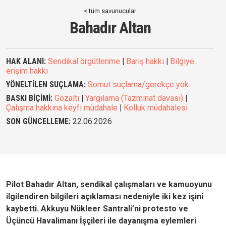
< tüm savunucular
Bahadır Altan
HAK ALANI:
Sendikal örgütlenme
|
Barış hakkı
|
Bilgiye
erişim hakkı
YÖNELTİLEN SUÇLAMA:
Somut suçlama/gerekçe yok
BASKI BİÇİMİ:
Gözaltı
|
Yargılama (Tazminat davası)
|
Çalışma hakkına keyfi müdahale
|
Kolluk müdahalesi
SON GÜNCELLEME:
22.06.2026
Pilot Bahadır Altan, sendikal çalışmaları ve kamuoyunu
ilgilendiren bilgileri açıklaması nedeniyle iki kez işini
kaybetti. Akkuyu Nükleer Santrali’ni protesto ve
Üçüncü Havalimanı İşçileri ile dayanışma eylemleri