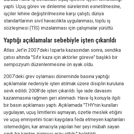
yaptı. Uçuş görev ve dinlenme sürelerinin esnetilmesine,
işçiler lehine değiştirilmesine karşı çalıştı; dünya
standartlarının sivil havacılıkta uygulanması, toplu iş
sözleşmesi (TİS) imzalanması için çalışmalar yürüttü.
Yaptığı açıklamalar sebebiyle işten çıkarıldı
Atlas Jet’in 2007’deki Isparta kazasından sonra, sendika
çatısı altında "Sıfır kaza için aktörler göreve" başlıklı bir
sempozyum düzenlenmesine ön ayak oldu.
2007’deki grev oylaması döneminde basına yaptığı
açıklamalar nedeniyle işten atılmak üzere disiplin kuruluna
sevk edildi. 2008’de işten çıkarıldı. İşe iade davasını
kazanmasına rağmen geri alınmadı. Hava-İş konuyla ilgili
bir basın açıklaması yaptı. Açıklamada "THY'nin kuralları
uygulayan, uçuş limitlerini aşmayan, özetle meslek etiğini
ve uçuş emniyetini ticari kaygılara feda etmeyen kaptanları
istemediğini, kar amacıyla yapılan her şeyi mübah sayan
sinik bir kaptan zümresi arzu ettiği," belirtildi.