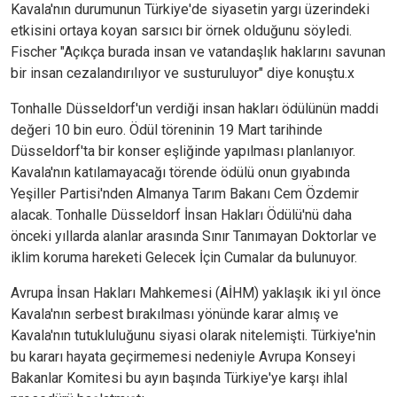
Kavala'nın durumunun Türkiye'de siyasetin yargı üzerindeki
etkisini ortaya koyan sarsıcı bir örnek olduğunu söyledi.
Fischer "Açıkça burada insan ve vatandaşlık haklarını savunan
bir insan cezalandırılıyor ve susturuluyor" diye konuştu.x
Tonhalle Düsseldorf'un verdiği insan hakları ödülünün maddi
değeri 10 bin euro. Ödül töreninin 19 Mart tarihinde
Düsseldorf'ta bir konser eşliğinde yapılması planlanıyor.
Kavala'nın katılamayacağı törende ödülü onun gıyabında
Yeşiller Partisi'nden Almanya Tarım Bakanı Cem Özdemir
alacak. Tonhalle Düsseldorf İnsan Hakları Ödülü'nü daha
önceki yıllarda alanlar arasında Sınır Tanımayan Doktorlar ve
iklim koruma hareketi Gelecek İçin Cumalar da bulunuyor.
Avrupa İnsan Hakları Mahkemesi (AİHM) yaklaşık iki yıl önce
Kavala'nın serbest bırakılması yönünde karar almış ve
Kavala'nın tutukluluğunu siyasi olarak nitelemişti. Türkiye'nin
bu kararı hayata geçirmemesi nedeniyle Avrupa Konseyi
Bakanlar Komitesi bu ayın başında Türkiye'ye karşı ihlal