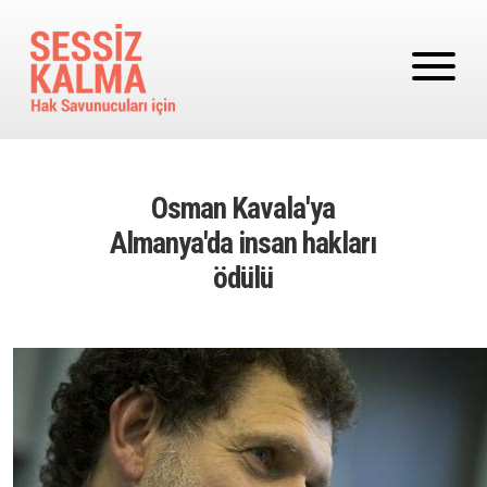
Ana içeriğe atla
Osman Kavala'ya
Almanya'da insan hakları
ödülü
Image