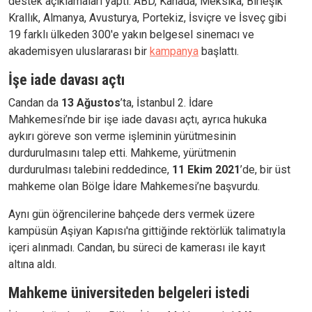
destek açıklamaları yaptı. ABD, Kanada, Meksika, Birleşik
Krallık, Almanya, Avusturya, Portekiz, İsviçre ve İsveç gibi
19 farklı ülkeden 300'e yakın belgesel sinemacı ve
akademisyen uluslararası bir
kampanya
başlattı.
İşe iade davası açtı
Candan da
13 Ağustos
’ta, İstanbul 2. İdare
Mahkemesi’nde bir işe iade davası açtı, ayrıca hukuka
aykırı göreve son verme işleminin yürütmesinin
durdurulmasını talep etti. Mahkeme, yürütmenin
durdurulması talebini reddedince,
11 Ekim 2021
’de, bir üst
mahkeme olan Bölge İdare Mahkemesi’ne başvurdu.
Aynı gün öğrencilerine bahçede ders vermek üzere
kampüsün Aşiyan Kapısı'na gittiğinde rektörlük talimatıyla
içeri alınmadı. Candan, bu süreci de kamerası ile kayıt
altına aldı.
Mahkeme üniversiteden belgeleri istedi