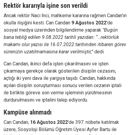
Rektör kararıyla işine son verildi
Ancak rektör Naci İnci, mahkeme kararına rağmen Candan’ın
okulla ilişiğini kesti. Can Candan
9 Ağustos 2022
'de
sosyal medya üzerinden bilgilendirme yaparak
"Bugün
bana tebliğ edilen 9.08.2022 tarihli yazıdan: “…rektörlük
makamı olur yazısı ile 16.07.2022 tarihinden itibaren görev
sürenizin uzatılmamasına karar verilmiştir,”
dedi.
Can Candan, ikinci defa işten çıkarılmasını ve işten
çıkarmaya gerekçe olarak gösterilen disiplin cezasını,
açtığı iki yeni dava ile yargıya taşıdı. Candan, hakkında
açılan disiplin soruşturması sonucu verilen cezanın iptali
ile birlikte göreve son verme işleminin yürütmesinin
durdurulmasını ve iptalini talep ediyordu.
Kampüse alınmadı
Can Candan,
16 Ağustos 2022
'de 397. nöbete katılmak
üzere, Sosyoloji Bölümü Öğretim Üyesi Ayfer Bartu ile