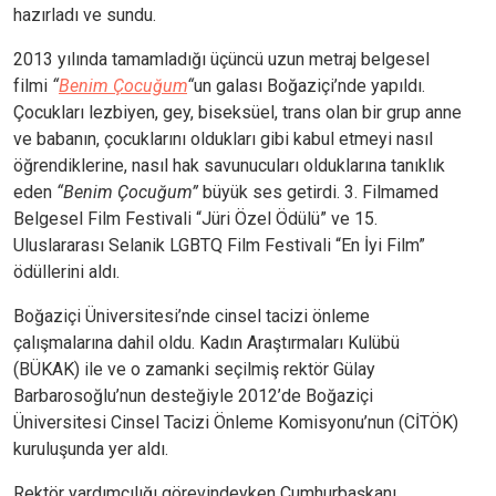
hazırladı ve sundu.
2013 yılında tamamladığı üçüncü uzun metraj belgesel
filmi
“
Benim Çocuğum
“
un galası Boğaziçi’nde yapıldı.
Çocukları lezbiyen, gey, biseksüel, trans olan bir grup anne
ve babanın, çocuklarını oldukları gibi kabul etmeyi nasıl
öğrendiklerine, nasıl hak savunucuları olduklarına tanıklık
eden
“Benim Çocuğum”
büyük ses getirdi. 3. Filmamed
Belgesel Film Festivali “Jüri Özel Ödülü” ve 15.
Uluslararası Selanik LGBTQ Film Festivali “En İyi Film”
ödüllerini aldı.
Boğaziçi Üniversitesi’nde cinsel tacizi önleme
çalışmalarına dahil oldu. Kadın Araştırmaları Kulübü
(BÜKAK) ile ve o zamanki seçilmiş rektör Gülay
Barbarosoğlu’nun desteğiyle 2012’de Boğaziçi
Üniversitesi Cinsel Tacizi Önleme Komisyonu’nun (CİTÖK)
kuruluşunda yer aldı.
Rektör yardımcılığı görevindeyken Cumhurbaşkanı