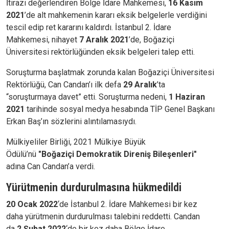
İtirazı değerlendiren Bölge İdare Mahkemesi,
16 Kasım
2021
’de alt mahkemenin kararı eksik belgelerle verdiğini
tescil edip ret kararını kaldırdı. İstanbul 2. İdare
Mahkemesi, nihayet
7 Aralık 2021
’de, Boğaziçi
Üniversitesi rektörlüğünden eksik belgeleri talep etti.
Soruşturma başlatmak zorunda kalan Boğaziçi Üniversitesi
Rektörlüğü, Can Candan’ı ilk defa
29 Aralık
’ta
“soruşturmaya davet” etti. Soruşturma nedeni,
1 Haziran
2021
tarihinde sosyal medya hesabında TİP Genel Başkanı
Erkan Baş’ın sözlerini alıntılamasıydı.
Mülkiyeliler Birliği, 2021 Mülkiye Büyük
Ödülü’nü
"Boğaziçi Demokratik Direniş Bileşenleri"
adına Can Candan’a verdi.
Yürütmenin durdurulmasına hükmedildi
20 Ocak 2022
‘de İstanbul 2. İdare Mahkemesi bir kez
daha yürütmenin durdurulması talebini reddetti. Candan
da
2 Şubat 2022
‘de bir kez daha Bölge İdare