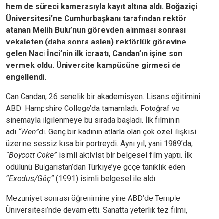
hem de süreci kamerasıyla kayıt altına aldı. Boğaziçi
Üniversitesi’ne Cumhurbaşkanı tarafından rektör
atanan Melih Bulu’nun görevden alınması sonrası
vekaleten (daha sonra aslen) rektörlük görevine
gelen Naci İnci’nin ilk icraatı, Candan’ın işine son
vermek oldu. Üniversite kampüsüne girmesi de
engellendi.
Can Candan, 26 senelik bir akademisyen. Lisans eğitimini
ABD Hampshire College’da tamamladı. Fotoğraf ve
sinemayla ilgilenmeye bu sırada başladı. İlk filminin
adı
“Wen”
di. Genç bir kadının atlarla olan çok özel ilişkisi
üzerine sessiz kısa bir portreydi. Aynı yıl, yani 1989’da,
“Boycott Coke”
isimli aktivist bir belgesel film yaptı. İlk
ödülünü Bulgaristan’dan Türkiye’ye göçe tanıklık eden
“Exodus/Göç”
(1991) isimli belgesel ile aldı.
Mezuniyet sonrası öğrenimine yine ABD’de Temple
Üniversitesi’nde devam etti. Sanatta yeterlik tez filmi,