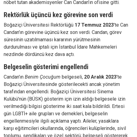
nöbet tutan akademisyenler Can Candan’ın ofisine gitti.
Rektörlük üçüncü kez görevine son verdi
Boğaziçi Üniversitesi Rektörlüğü
17 Temmuz 2023
'te Can
Candan'ın görevine üçüncü kez son verdi. Candan, görev
süresinin uzatılmaması kararının yürütmesinin
durdurulması ve iptali için İstanbul İdare Mahkemeleri
nezdinde dördüncü kez dava açtı.
Belgeselin gösterimi engellendi
Candan'ın
Benim Çocuğum
belgeseli,
20 Aralık 2023
'te
Boğaziçi Üniversitesinde gösterilecekti ancak yönetim
tarafından engellendi. Boğaziçi Üniversitesi Sinema
Kulübü'nün (BÜSK) gösterim için izin aldığı belgesele izin
verilmediği bilgisi gösterime iki saat kala bildirildi. Ertesi
gün LGBTİ+ aile grupları ve dernekleri, belgeselin
engellenmesiyle ilgili açıklama yaptı. Aileler, yasaklara
karşı eğitimcileri okullarında, öğrencileri kulüplerinde, sivil
toplumu, sendikaları ve özel sektörü; belgeseli göstererek