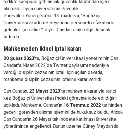
birlikte kampüse gitti ancak güvenlik tarafından içeri
alınmadı. Oysa üniversitenin Güvenlik
Görevlileri
Yönergesi'nin 13. maddesi, "Boğaziçi
Üniversitesi akademik veya idari personeli refakatinde
gelenler içeri alınır,’” diyor. Candan olayla ilgili tutanak
tutturdu.
Mahkemeden ikinci iptal kararı
20 Şubat 2023
'te, Boğaziçi Üniversitesi yönetiminin Can
Candan'a Nisan 2022’de Twitter paylaşımı nedeniyle
verdiği disiplin cezasının iptali için açılan davada,
mahkeme disiplin cezasının iptaline karar verildi.
Can Candan,
23 Mayıs 2023
'te mahkeme kararıyla ikinci
kez Boğaziçi Üniversitesi'ndeki görevine iade edildiğini
açıkladı. Mahkeme, Candan'ın
16 Temmuz 2022
tarihinden
geçerli görevden alınma işlemini de hukuksuz buldu. Ancak
Can Candan'ın 26 Mayıs'taki nöbete katılması üniversite
yönetimince engellendi. Bunun üzerine Güney Meydan’da