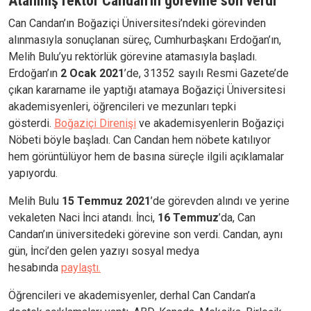
Atanmış rektör Candan’ın görevine son verdi
Can Candan’ın Boğaziçi Üniversitesi’ndeki görevinden
alınmasıyla sonuçlanan süreç, Cumhurbaşkanı Erdoğan’ın,
Melih Bulu’yu rektörlük görevine atamasıyla başladı.
Erdoğan’ın
2 Ocak 2021
’de, 31352 sayılı Resmi Gazete’de
çıkan kararname ile yaptığı atamaya Boğaziçi Üniversitesi
akademisyenleri, öğrencileri ve mezunları tepki
gösterdi.
Boğaziçi Direnişi
ve akademisyenlerin Boğaziçi
Nöbeti böyle başladı. Can Candan hem nöbete katılıyor
hem görüntülüyor hem de basına süreçle ilgili açıklamalar
yapıyordu.
Melih Bulu
15 Temmuz 2021
’de görevden alındı ve yerine
vekaleten Naci İnci atandı. İnci,
16 Temmuz
’da, Can
Candan’ın üniversitedeki görevine son verdi. Candan, aynı
gün, İnci’den gelen yazıyı sosyal medya
hesabında
paylaştı.
Öğrencileri ve akademisyenler, derhal Can Candan’a