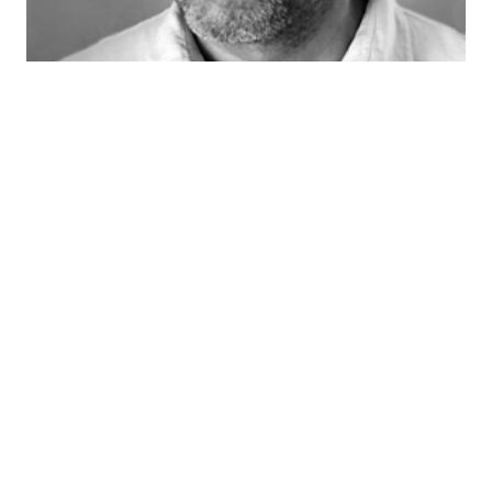
Bülent Şık
DEVAMINI GÖR >
Dava Takvimi