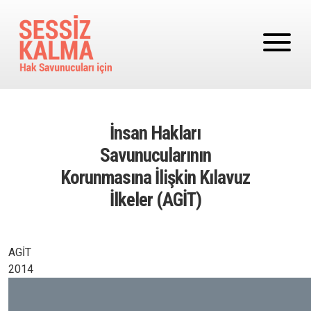
Ana içeriğe atla
İnsan Hakları
Savunucularının
Korunmasına İlişkin Kılavuz
İlkeler (AGİT)
AGİT
2014