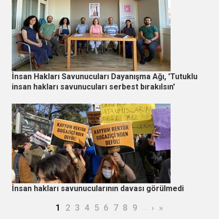
İnsan Hakları Savunucuları Dayanışma Ağı, 'Tutuklu
insan hakları savunucuları serbest bırakılsın'
İnsan hakları savunucularının davası görülmedi
Sayfalama
Şu an kullanılan sayfa
Page
Page
Page
Page
Page
Page
Page
Page
…
Sonraki sayfa
Son sayfa
1
2
3
4
5
6
7
8
9
›
»