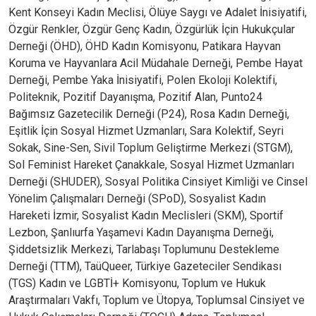
Kent Konseyi Kadın Meclisi, Ölüye Saygı ve Adalet İnisiyatifi,
Özgür Renkler, Özgür Genç Kadın, Özgürlük İçin Hukukçular
Derneği (ÖHD), ÖHD Kadın Komisyonu, Patikara Hayvan
Koruma ve Hayvanlara Acil Müdahale Derneği, Pembe Hayat
Derneği, Pembe Yaka İnisiyatifi, Polen Ekoloji Kolektifi,
Politeknik, Pozitif Dayanışma, Pozitif Alan, Punto24
Bağımsız Gazetecilik Derneği (P24), Rosa Kadın Derneği,
Eşitlik İçin Sosyal Hizmet Uzmanları, Sara Kolektif, Seyri
Sokak, Sine-Sen, Sivil Toplum Geliştirme Merkezi (STGM),
Sol Feminist Hareket Çanakkale, Sosyal Hizmet Uzmanları
Derneği (SHUDER), Sosyal Politika Cinsiyet Kimliği ve Cinsel
Yönelim Çalışmaları Derneği (SPoD), Sosyalist Kadın
Hareketi İzmir, Sosyalist Kadın Meclisleri (SKM), Sportif
Lezbon, Şanlıurfa Yaşamevi Kadın Dayanışma Derneği,
Şiddetsizlik Merkezi, Tarlabaşı Toplumunu Destekleme
Derneği (TTM), TaüQueer, Türkiye Gazeteciler Sendikası
(TGS) Kadın ve LGBTİ+ Komisyonu, Toplum ve Hukuk
Araştırmaları Vakfı, Toplum ve Ütopya, Toplumsal Cinsiyet ve