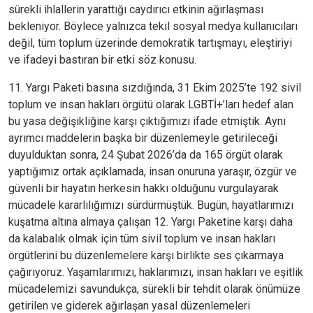
sürekli ihlallerin yarattığı caydırıcı etkinin ağırlaşması
bekleniyor. Böylece yalnızca tekil sosyal medya kullanıcıları
değil, tüm toplum üzerinde demokratik tartışmayı, eleştiriyi
ve ifadeyi bastıran bir etki söz konusu.
11. Yargı Paketi basına sızdığında, 31 Ekim 2025’te 192 sivil
toplum ve insan hakları örgütü olarak LGBTİ+’ları hedef alan
bu yasa değişikliğine karşı çıktığımızı ifade etmiştik. Aynı
ayrımcı maddelerin başka bir düzenlemeyle getirileceği
duyulduktan sonra, 24 Şubat 2026’da da 165 örgüt olarak
yaptığımız ortak açıklamada, insan onuruna yaraşır, özgür ve
güvenli bir hayatın herkesin hakkı olduğunu vurgulayarak
mücadele kararlılığımızı sürdürmüştük. Bugün, hayatlarımızı
kuşatma altına almaya çalışan 12. Yargı Paketine karşı daha
da kalabalık olmak için tüm sivil toplum ve insan hakları
örgütlerini bu düzenlemelere karşı birlikte ses çıkarmaya
çağırıyoruz. Yaşamlarımızı, haklarımızı, insan hakları ve eşitlik
mücadelemizi savundukça, sürekli bir tehdit olarak önümüze
getirilen ve giderek ağırlaşan yasal düzenlemeleri