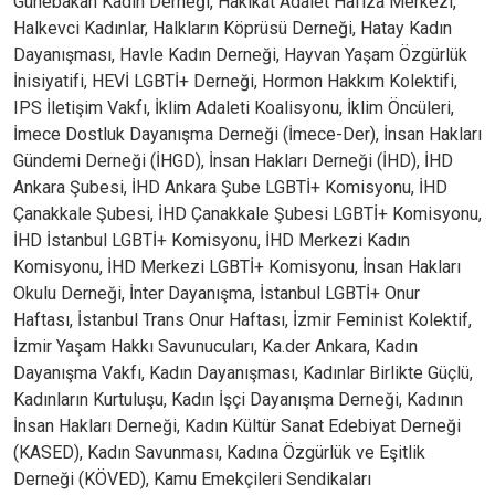
Günebakan Kadın Derneği, Hakikat Adalet Hafıza Merkezi,
Halkevci Kadınlar, Halkların Köprüsü Derneği, Hatay Kadın
Dayanışması, Havle Kadın Derneği, Hayvan Yaşam Özgürlük
İnisiyatifi, HEVİ LGBTİ+ Derneği, Hormon Hakkım Kolektifi,
IPS İletişim Vakfı, İklim Adaleti Koalisyonu, İklim Öncüleri,
İmece Dostluk Dayanışma Derneği (İmece-Der), İnsan Hakları
Gündemi Derneği (İHGD), İnsan Hakları Derneği (İHD), İHD
Ankara Şubesi, İHD Ankara Şube LGBTİ+ Komisyonu, İHD
Çanakkale Şubesi, İHD Çanakkale Şubesi LGBTİ+ Komisyonu,
İHD İstanbul LGBTİ+ Komisyonu, İHD Merkezi Kadın
Komisyonu, İHD Merkezi LGBTİ+ Komisyonu, İnsan Hakları
Okulu Derneği, İnter Dayanışma, İstanbul LGBTİ+ Onur
Haftası, İstanbul Trans Onur Haftası, İzmir Feminist Kolektif,
İzmir Yaşam Hakkı Savunucuları, Ka.der Ankara, Kadın
Dayanışma Vakfı, Kadın Dayanışması, Kadınlar Birlikte Güçlü,
Kadınların Kurtuluşu, Kadın İşçi Dayanışma Derneği, Kadının
İnsan Hakları Derneği, Kadın Kültür Sanat Edebiyat Derneği
(KASED), Kadın Savunması, Kadına Özgürlük ve Eşitlik
Derneği (KÖVED), Kamu Emekçileri Sendikaları