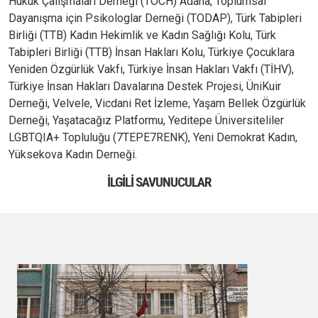
Hukuk Çalışmaları Derneği (TOCH) Adana, Toplumsal
Dayanışma için Psikologlar Derneği (TODAP), Türk Tabipleri
Birliği (TTB) Kadın Hekimlik ve Kadın Sağlığı Kolu, Türk
Tabipleri Birliği (TTB) İnsan Hakları Kolu, Türkiye Çocuklara
Yeniden Özgürlük Vakfı, Türkiye İnsan Hakları Vakfı (TİHV),
Türkiye İnsan Hakları Davalarına Destek Projesi, ÜniKuir
Derneği, Velvele, Vicdani Ret İzleme, Yaşam Bellek Özgürlük
Derneği, Yaşatacağız Platformu, Yeditepe Üniversiteliler
LGBTQIA+ Topluluğu (7TEPE7RENK), Yeni Demokrat Kadın,
Yüksekova Kadın Derneği.
İLGILI SAVUNUCULAR