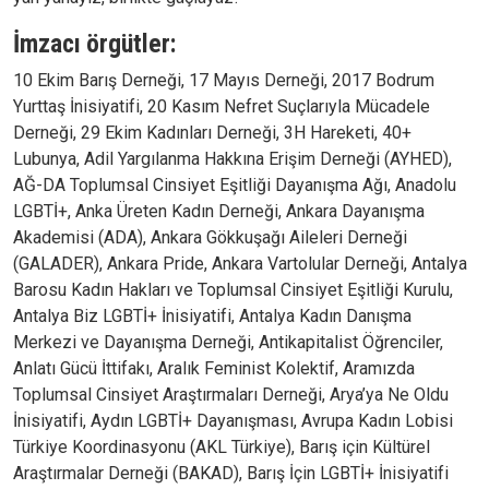
İmzacı örgütler:
10 Ekim Barış Derneği, 17 Mayıs Derneği, 2017 Bodrum
Yurttaş İnisiyatifi, 20 Kasım Nefret Suçlarıyla Mücadele
Derneği, 29 Ekim Kadınları Derneği, 3H Hareketi, 40+
Lubunya, Adil Yargılanma Hakkına Erişim Derneği (AYHED),
AĞ-DA Toplumsal Cinsiyet Eşitliği Dayanışma Ağı, Anadolu
LGBTİ+, Anka Üreten Kadın Derneği, Ankara Dayanışma
Akademisi (ADA), Ankara Gökkuşağı Aileleri Derneği
(GALADER), Ankara Pride, Ankara Vartolular Derneği, Antalya
Barosu Kadın Hakları ve Toplumsal Cinsiyet Eşitliği Kurulu,
Antalya Biz LGBTİ+ İnisiyatifi, Antalya Kadın Danışma
Merkezi ve Dayanışma Derneği, Antikapitalist Öğrenciler,
Anlatı Gücü İttifakı, Aralık Feminist Kolektif, Aramızda
Toplumsal Cinsiyet Araştırmaları Derneği, Arya’ya Ne Oldu
İnisiyatifi, Aydın LGBTİ+ Dayanışması, Avrupa Kadın Lobisi
Türkiye Koordinasyonu (AKL Türkiye), Barış için Kültürel
Araştırmalar Derneği (BAKAD), Barış İçin LGBTİ+ İnisiyatifi