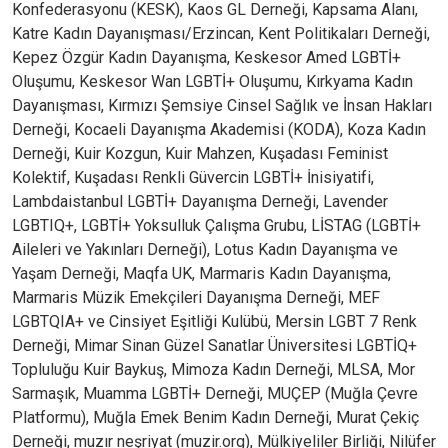
Konfederasyonu (KESK), Kaos GL Derneği, Kapsama Alanı,
Katre Kadın Dayanışması/Erzincan, Kent Politikaları Derneği,
Kepez Özgür Kadın Dayanışma, Keskesor Amed LGBTİ+
Oluşumu, Keskesor Wan LGBTİ+ Oluşumu, Kırkyama Kadın
Dayanışması, Kırmızı Şemsiye Cinsel Sağlık ve İnsan Hakları
Derneği, Kocaeli Dayanışma Akademisi (KODA), Koza Kadın
Derneği, Kuir Kozgun, Kuir Mahzen, Kuşadası Feminist
Kolektif, Kuşadası Renkli Güvercin LGBTİ+ İnisiyatifi,
Lambdaistanbul LGBTİ+ Dayanışma Derneği, Lavender
LGBTIQ+, LGBTİ+ Yoksulluk Çalışma Grubu, LİSTAG (LGBTİ+
Aileleri ve Yakınları Derneği), Lotus Kadın Dayanışma ve
Yaşam Derneği, Maqfa UK, Marmaris Kadın Dayanışma,
Marmaris Müzik Emekçileri Dayanışma Derneği, MEF
LGBTQIA+ ve Cinsiyet Eşitliği Kulübü, Mersin LGBT 7 Renk
Derneği, Mimar Sinan Güzel Sanatlar Üniversitesi LGBTİQ+
Topluluğu Kuir Baykuş, Mimoza Kadın Derneği, MLSA, Mor
Sarmaşık, Muamma LGBTİ+ Derneği, MUÇEP (Muğla Çevre
Platformu), Muğla Emek Benim Kadın Derneği, Murat Çekiç
Derneği, muzır neşriyat (muzir.org), Mülkiyeliler Birliği, Nilüfer