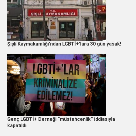
Şişli Kaymakamlığı’ndan LGBTİ+’lara 30 gün yasak!
Genç LGBTİ+ Derneği “müstehcenlik” iddiasıyla
kapatıldı