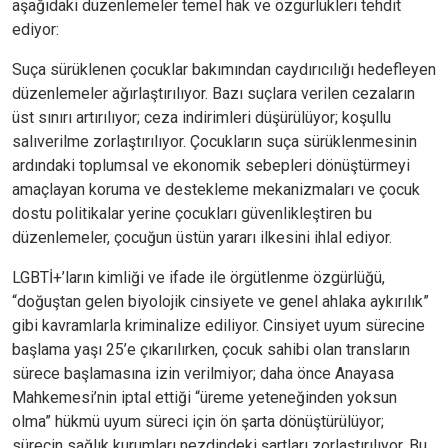
aşağıdaki düzenlemeler temel hak ve özgürlükleri tehdit
ediyor:
Suça sürüklenen çocuklar bakımından caydırıcılığı hedefleyen
düzenlemeler ağırlaştırılıyor. Bazı suçlara verilen cezaların
üst sınırı artırılıyor; ceza indirimleri düşürülüyor; koşullu
salıverilme zorlaştırılıyor. Çocukların suça sürüklenmesinin
ardındaki toplumsal ve ekonomik sebepleri dönüştürmeyi
amaçlayan koruma ve destekleme mekanizmaları ve çocuk
dostu politikalar yerine çocukları güvenlikleştiren bu
düzenlemeler, çocuğun üstün yararı ilkesini ihlal ediyor.
LGBTİ+’ların kimliği ve ifade ile örgütlenme özgürlüğü,
“doğuştan gelen biyolojik cinsiyete ve genel ahlaka aykırılık”
gibi kavramlarla kriminalize ediliyor. Cinsiyet uyum sürecine
başlama yaşı 25’e çıkarılırken, çocuk sahibi olan transların
sürece başlamasına izin verilmiyor; daha önce Anayasa
Mahkemesi’nin iptal ettiği “üreme yeteneğinden yoksun
olma” hükmü uyum süreci için ön şarta dönüştürülüyor;
sürecin sağlık kurumları nezdindeki şartları zorlaştırılıyor. Bu