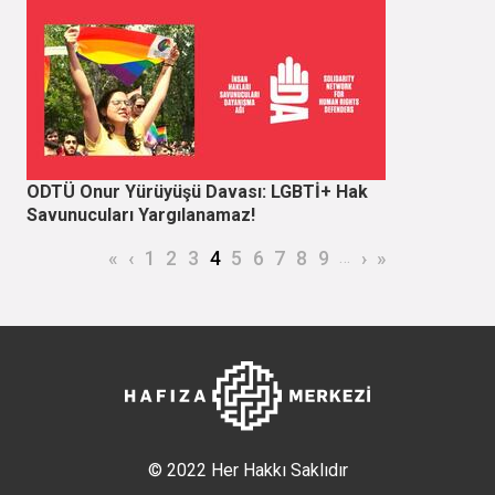
ODTÜ Onur Yürüyüşü Davası: LGBTİ+ Hak
Savunucuları Yargılanamaz!
Sayfalama
İlk sayfa
Önceki sayfa
Page
Page
Page
Şu an kullanılan sayfa
Page
Page
Page
Page
Page
…
Sonraki sayfa
Son sayfa
«
‹
1
2
3
4
5
6
7
8
9
›
»
© 2022 Her Hakkı Saklıdır