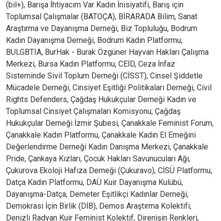
(bil+), Barışa İhtiyacım Var Kadın İnisiyatifi, Barış için
Toplumsal Çalışmalar (BATOÇA), BİRARADA Bilim, Sanat
Araştırma ve Dayanışma Derneği, Biz Topluluğu, Bodrum
Kadın Dayanışma Derneği, Bodrum Kadın Platformu,
BULGBTIA, BurHak - Burak Özgüner Hayvan Hakları Çalışma
Merkezi, Bursa Kadın Platformu, CEİD, Ceza İnfaz
Sisteminde Sivil Toplum Derneği (CİSST), Cinsel Şiddetle
Mücadele Derneği, Cinsiyet Eşitliği Politikaları Derneği, Civil
Rights Defenders, Çağdaş Hukukçular Derneği Kadın ve
Toplumsal Cinsiyet Çalışmaları Komisyonu, Çağdaş
Hukukçular Derneği İzmir Şubesi, Çanakkale Feminist Forum,
Çanakkale Kadın Platformu, Çanakkale Kadın El Emeğini
Değerlendirme Derneği Kadın Danışma Merkezi, Çanakkale
Pride, Çankaya Kızları, Çocuk Hakları Savunucuları Ağı,
Çukurova Ekoloji Hafıza Derneği (Çukuravo), CİSÜ Platformu,
Datça Kadın Platformu, DAÜ Kuir Dayanışma Kulübü,
Dayanışma-Datça, Demeter Eşitlikçi Kadınlar Derneği,
Demokrasi İçin Birlik (DİB), Demos Araştırma Kolektifi,
Denizli Radyan Kuir Feminist Kolektif, Direnişin Renkleri,