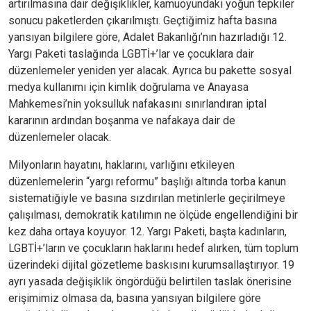
artırılmasına dair değişiklikler, kamuoyundaki yoğun tepkiler
sonucu paketlerden çıkarılmıştı. Geçtiğimiz hafta basına
yansıyan bilgilere göre, Adalet Bakanlığı’nın hazırladığı 12.
Yargı Paketi taslağında LGBTİ+’lar ve çocuklara dair
düzenlemeler yeniden yer alacak. Ayrıca bu pakette sosyal
medya kullanımı için kimlik doğrulama ve Anayasa
Mahkemesi’nin yoksulluk nafakasını sınırlandıran iptal
kararının ardından boşanma ve nafakaya dair de
düzenlemeler olacak.
Milyonların hayatını, haklarını, varlığını etkileyen
düzenlemelerin “yargı reformu” başlığı altında torba kanun
sistematiğiyle ve basına sızdırılan metinlerle geçirilmeye
çalışılması, demokratik katılımın ne ölçüde engellendiğini bir
kez daha ortaya koyuyor. 12. Yargı Paketi, başta kadınların,
LGBTİ+’ların ve çocukların haklarını hedef alırken, tüm toplum
üzerindeki dijital gözetleme baskısını kurumsallaştırıyor. 19
ayrı yasada değişiklik öngördüğü belirtilen taslak önerisine
erişimimiz olmasa da, basına yansıyan bilgilere göre