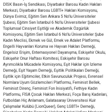
DİSK Basın-İş Sendikası, Diyarbakır Barosu Kadın Hakları
Merkezi, Diyarbakır Barosu LGBTİ+ Hakları Komisyonu,
Dünya Evimiz, Eğitim Sen Ankara 5 No’lu Üniversiteler
Şubesi, Eğitim Sen İstanbul 6 No’lu Üniversiteler Şubesi
Toplumsal Cinsiyet Eşitliği ve Akademik Özgürlük
Komisyonu, Eğitim Sen İstanbul 6 No’lu Üniversiteler Şube
Kadın Meclisi, Ekmek ve Gül, Emek ve Adalet Platformu,
Engelli Hayvanları Koruma ve Hayvan Hakları Derneği,
Engelsiz Erişim, Enternasyonel Dayanışma, Eskişehir Okulu,
Eskişehir Onur Haftası Komitesi, Eskişehir Barosu
Ayrımcılıkla Mücadele Komisyonu, Eşit Haklar için İzleme
Derneği, Eşit Yaşam Derneği, Eşitlik Politikaları Derneği,
Eşitlik için Eğitimciler, Etkin Savunuculuk Projesi, Evrensel
Normlara Uyum Gözlemcileri Platformu, Feminist Bellek,
Feminist Direnç, Feminist Fon İnisiyatifi, Fethiye Kadın
Platformu, FİSA Çocuk Hakları Merkezi, Foça Barış Kadınları,
Futboldan Hiç Anlamam, Galatasaray Üniversitesi Kuir
Çalışmalar Kulübü (LionQueer), Genç LGBTİ+ Derneği,