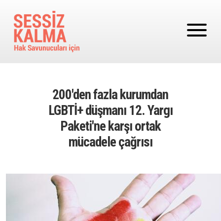
Ana içeriğe atla
200'den fazla kurumdan
LGBTİ+ düşmanı 12. Yargı
Paketi'ne karşı ortak
mücadele çağrısı
Image