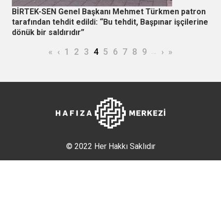
BİRTEK-SEN Genel Başkanı Mehmet Türkmen patron
tarafından tehdit edildi: “Bu tehdit, Başpınar işçilerine
dönük bir saldırıdır”
Sayfalama
İlk sayfa
Önceki sayfa
Page
Page
Page
Şu an kullanılan sayfa
Page
Page
Page
Page
Page
…
Sonraki sayfa
Son sayfa
«
‹
1
2
3
4
5
6
7
8
9
›
»
© 2022 Her Hakkı Saklıdır