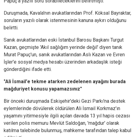
Papuç'a yazılı soru sorabileceklerini belirtmişti.
Duruşmada, Kavala'nın avukatlarından Prof. Köksal Bayraktar,
soruların yazılı olarak istenmesinin kanuna aykırı olduğunu
belirtti.
Sanık avukatlarından eski İstanbul Barosu Başkanı Turgut
Kazan, geçmişte 'Akıl sağlığım yerinde değil' diyen tanık
Murat Papuç'un, sanık avukatlarından Aslı Kazan ve Evren
İşler'e sosyal medya hesabı üzerinden arkadaşlık isteği
gönderdiğini ifade etti.
"Ali İsmail'e tekme atarken zedelenen ayağını burada
mağduriyet konusu yapamazsınız"
Bir önceki duruşmada Eskişehir'deki Gezi Parkı'na destek
eylemlerinde dövülerek öldürülen Ali İsmail Korkmaz'ın
yaşamını yitirmesiyle ilgili açılan davada 13 yıl hapis cezası
verilen polis memuru Mevlüt Saldoğan, 'mağdur' olarak
katılma talebinde bulunmuş, mahkeme tarafından talep kabul