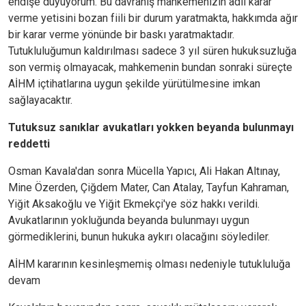
endişe duyuyorum. Bu davranış mahkemenizin adil karar
verme yetisini bozan fiili bir durum yaratmakta, hakkımda ağır
bir karar verme yönünde bir baskı yaratmaktadır.
Tutukluluğumun kaldırılması sadece 3 yıl süren hukuksuzluğa
son vermiş olmayacak, mahkemenin bundan sonraki süreçte
AİHM içtihatlarına uygun şekilde yürütülmesine imkan
sağlayacaktır.
Tutuksuz sanıklar avukatları yokken beyanda bulunmayı
reddetti
Osman Kavala'dan sonra Mücella Yapıcı, Ali Hakan Altınay,
Mine Özerden, Çiğdem Mater, Can Atalay, Tayfun Kahraman,
Yiğit Aksakoğlu ve Yiğit Ekmekçi'ye söz hakkı verildi.
Avukatlarının yokluğunda beyanda bulunmayı uygun
görmediklerini, bunun hukuka aykırı olacağını söylediler.
AİHM kararının kesinleşmemiş olması nedeniyle tutukluluğa
devam