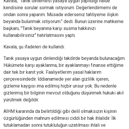
Kavala, "Tanık dinlemesi yasaya uygun yapıldığı halde
kendisine sorular sormak istiyorum. Değerlendirmemi de
ondan sonra yaparım. Müsade ederseniz tahliyeme ilişkin
beyanda bulunmak istiyorum." dedi. Bunun üzerine mahkeme
başkanı, "Tanık beyanına karşı susma hakkınızı
kullanabilirsiniz" hatırlatmasını yaptı.
Kavala, şu ifadeleri de kullandı:
Tanık yasaya uygun dinlendiği takdirde beyanda bulunacağım.
Hükümete karşı ayaklanma, bir ayaklanmayı finanse ettiğime
dair tek bir kanıt yok. Faaliyetlerim yasal haklarım
çerçevesindedir. İddianamede yer alan gizlilik içeren,
gizleme kaygısı ima edilmiş hiçbir unsur yok. Bu nedenle
gizlenmiş bir bilginin mevcut olduğunu düşünmek hukuki akıl
yürütmek değildir.
AİHM kararında da belirtildiği gibi delil olmaksızın kişinin
özgürlüğünden mahrum edilmesi ciddi bir hak ihlalidir. İlk
tutuklamadan sonra tutukluluğun uzatılması ihlali ve