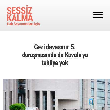
Ana içeriğe atla
Gezi davasının 5.
duruşmasında da Kavala'ya
tahliye yok
Image