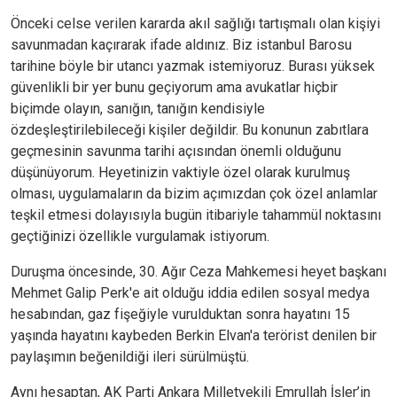
Önceki celse verilen kararda akıl sağlığı tartışmalı olan kişiyi
savunmadan kaçırarak ifade aldınız. Biz istanbul Barosu
tarihine böyle bir utancı yazmak istemiyoruz. Burası yüksek
güvenlikli bir yer bunu geçiyorum ama avukatlar hiçbir
biçimde olayın, sanığın, tanığın kendisiyle
özdeşleştirilebileceği kişiler değildir. Bu konunun zabıtlara
geçmesinin savunma tarihi açısından önemli olduğunu
düşünüyorum. Heyetinizin vaktiyle özel olarak kurulmuş
olması, uygulamaların da bizim açımızdan çok özel anlamlar
teşkil etmesi dolayısıyla bugün itibariyle tahammül noktasını
geçtiğinizi özellikle vurgulamak istiyorum.
Duruşma öncesinde, 30. Ağır Ceza Mahkemesi heyet başkanı
Mehmet Galip Perk'e ait olduğu iddia edilen sosyal medya
hesabından, gaz fişeğiyle vurulduktan sonra hayatını 15
yaşında hayatını kaybeden Berkin Elvan'a terörist denilen bir
paylaşımın beğenildiği ileri sürülmüştü.
Aynı hesaptan, AK Parti Ankara Milletvekili Emrullah İşler’in