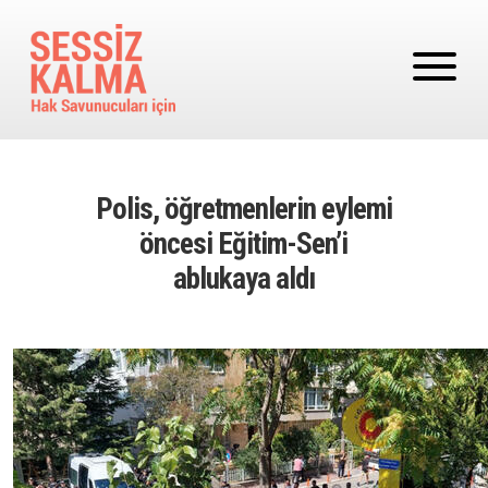
Ana içeriğe atla
Polis, öğretmenlerin eylemi
öncesi Eğitim-Sen’i
ablukaya aldı
Image