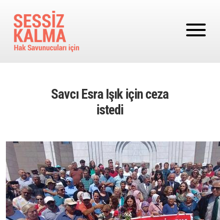
Ana içeriğe atla
Savcı Esra Işık için ceza
istedi
Image