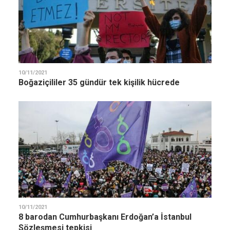
10/11/2021
Boğaziçililer 35 gündür tek kişilik hücrede
10/11/2021
8 barodan Cumhurbaşkanı Erdoğan’a İstanbul
Sözleşmesi tepkisi