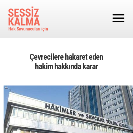
Ana içeriğe atla
Çevrecilere hakaret eden
hakim hakkında karar
Image