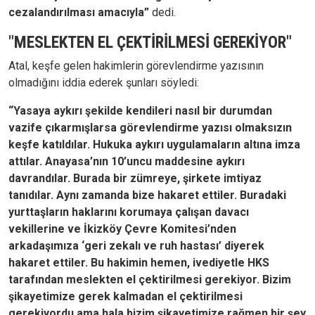
cezalandırılması amacıyla”
dedi.
"MESLEKTEN EL ÇEKTİRİLMESİ GEREKİYOR"
Atal, keşfe gelen hakimlerin görevlendirme yazısının
olmadığını iddia ederek şunları söyledi:
“Yasaya aykırı şekilde kendileri nasıl bir durumdan
vazife çıkarmışlarsa görevlendirme yazısı olmaksızın
keşfe katıldılar. Hukuka aykırı uygulamaların altına imza
attılar. Anayasa’nın 10’uncu maddesine aykırı
davrandılar. Burada bir zümreye, şirkete imtiyaz
tanıdılar. Aynı zamanda bize hakaret ettiler. Buradaki
yurttaşların haklarını korumaya çalışan davacı
vekillerine ve İkizköy Çevre Komitesi’nden
arkadaşımıza ‘geri zekalı ve ruh hastası’ diyerek
hakaret ettiler. Bu hakimin hemen, ivediyetle HKS
tarafından meslekten el çektirilmesi gerekiyor. Bizim
şikayetimize gerek kalmadan el çektirilmesi
gerekiyordu ama hala bizim şikayetimize rağmen bir şey