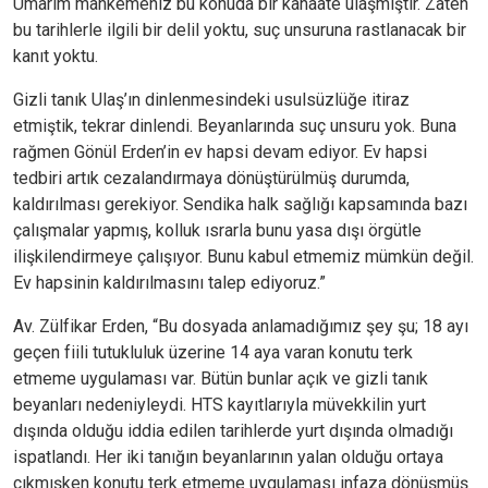
Umarım mahkemeniz bu konuda bir kanaate ulaşmıştır. Zaten
bu tarihlerle ilgili bir delil yoktu, suç unsuruna rastlanacak bir
kanıt yoktu.
Gizli tanık Ulaş’ın dinlenmesindeki usulsüzlüğe itiraz
etmiştik, tekrar dinlendi. Beyanlarında suç unsuru yok. Buna
rağmen Gönül Erden’in ev hapsi devam ediyor. Ev hapsi
tedbiri artık cezalandırmaya dönüştürülmüş durumda,
kaldırılması gerekiyor. Sendika halk sağlığı kapsamında bazı
çalışmalar yapmış, kolluk ısrarla bunu yasa dışı örgütle
ilişkilendirmeye çalışıyor. Bunu kabul etmemiz mümkün değil.
Ev hapsinin kaldırılmasını talep ediyoruz.”
Av. Zülfikar Erden, “Bu dosyada anlamadığımız şey şu; 18 ayı
geçen fiili tutukluluk üzerine 14 aya varan konutu terk
etmeme uygulaması var. Bütün bunlar açık ve gizli tanık
beyanları nedeniyleydi. HTS kayıtlarıyla müvekkilin yurt
dışında olduğu iddia edilen tarihlerde yurt dışında olmadığı
ispatlandı. Her iki tanığın beyanlarının yalan olduğu ortaya
çıkmışken konutu terk etmeme uygulaması infaza dönüşmüş