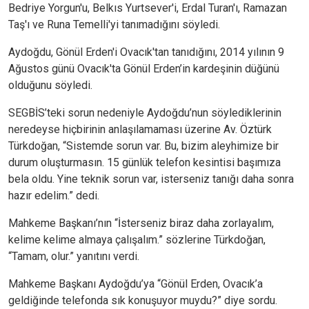
Bedriye Yorgun'u, Belkıs Yurtsever'i, Erdal Turan'ı, Ramazan
Taş'ı ve Runa Temelli'yi tanımadığını söyledi.
Aydoğdu, Gönül Erden'i Ovacık'tan tanıdığını, 2014 yılının 9
Ağustos günü Ovacık'ta Gönül Erden’in kardeşinin düğünü
olduğunu söyledi.
SEGBİS’teki sorun nedeniyle Aydoğdu’nun söylediklerinin
neredeyse hiçbirinin anlaşılamaması üzerine Av. Öztürk
Türkdoğan, “Sistemde sorun var. Bu, bizim aleyhimize bir
durum oluşturmasın. 15 günlük telefon kesintisi başımıza
bela oldu. Yine teknik sorun var, isterseniz tanığı daha sonra
hazır edelim.” dedi.
Mahkeme Başkanı’nın “İsterseniz biraz daha zorlayalım,
kelime kelime almaya çalışalım.” sözlerine Türkdoğan,
“Tamam, olur.” yanıtını verdi.
Mahkeme Başkanı Aydoğdu’ya “Gönül Erden, Ovacık’a
geldiğinde telefonda sık konuşuyor muydu?” diye sordu.