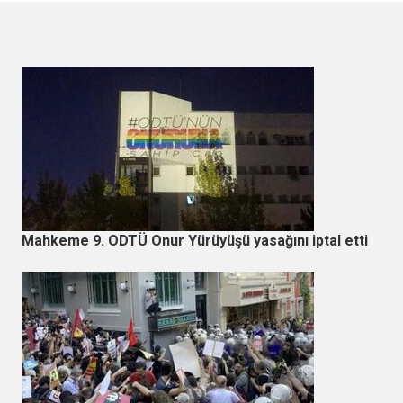
Mahkeme 9. ODTÜ Onur Yürüyüşü yasağını iptal etti