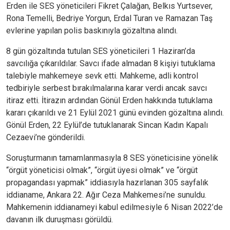
Erden ile SES yöneticileri Fikret Çalağan, Belkıs Yurtsever,
Rona Temelli, Bedriye Yorgun, Erdal Turan ve Ramazan Taş
evlerine yapılan polis baskınıyla gözaltına alındı.
8 gün gözaltında tutulan SES yöneticileri 1 Haziran’da
savcılığa çıkarıldılar. Savcı ifade almadan 8 kişiyi tutuklama
talebiyle mahkemeye sevk etti. Mahkeme, adli kontrol
tedbiriyle serbest bırakılmalarına karar verdi ancak savcı
itiraz etti. İtirazın ardından Gönül Erden hakkında tutuklama
kararı çıkarıldı ve 21 Eylül 2021 günü evinden gözaltına alındı.
Gönül Erden, 22 Eylül’de tutuklanarak Sincan Kadın Kapalı
Cezaevi’ne gönderildi.
Soruşturmanın tamamlanmasıyla 8 SES yöneticisine yönelik
“örgüt yöneticisi olmak”, “örgüt üyesi olmak” ve “örgüt
propagandası yapmak” iddiasıyla hazırlanan 305 sayfalık
iddianame, Ankara 22. Ağır Ceza Mahkemesi’ne sunuldu.
Mahkemenin iddianameyi kabul edilmesiyle 6 Nisan 2022’de
davanın ilk duruşması görüldü.