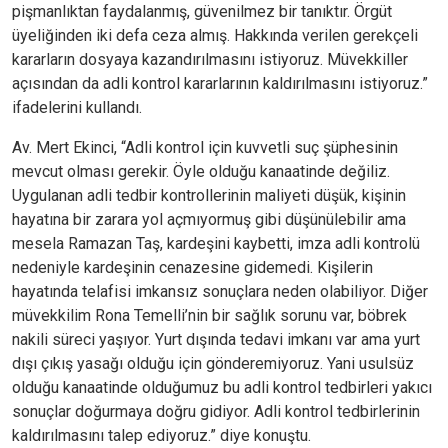
pişmanlıktan faydalanmış, güvenilmez bir tanıktır. Örgüt
üyeliğinden iki defa ceza almış. Hakkında verilen gerekçeli
kararların dosyaya kazandırılmasını istiyoruz. Müvekkiller
açısından da adli kontrol kararlarının kaldırılmasını istiyoruz.”
ifadelerini kullandı.
Av. Mert Ekinci, “Adli kontrol için kuvvetli suç şüphesinin
mevcut olması gerekir. Öyle olduğu kanaatinde değiliz.
Uygulanan adli tedbir kontrollerinin maliyeti düşük, kişinin
hayatına bir zarara yol açmıyormuş gibi düşünülebilir ama
mesela Ramazan Taş, kardeşini kaybetti, imza adli kontrolü
nedeniyle kardeşinin cenazesine gidemedi. Kişilerin
hayatında telafisi imkansız sonuçlara neden olabiliyor. Diğer
müvekkilim Rona Temelli’nin bir sağlık sorunu var, böbrek
nakili süreci yaşıyor. Yurt dışında tedavi imkanı var ama yurt
dışı çıkış yasağı olduğu için gönderemiyoruz. Yani usulsüz
olduğu kanaatinde olduğumuz bu adli kontrol tedbirleri yakıcı
sonuçlar doğurmaya doğru gidiyor. Adli kontrol tedbirlerinin
kaldırılmasını talep ediyoruz.” diye konuştu.