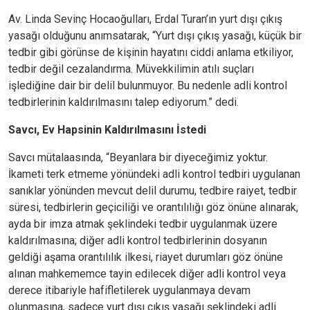
Av. Linda Sevinç Hocaoğulları, Erdal Turan’ın yurt dışı çıkış
yasağı olduğunu anımsatarak, “Yurt dışı çıkış yasağı, küçük bir
tedbir gibi görünse de kişinin hayatını ciddi anlama etkiliyor,
tedbir değil cezalandırma. Müvekkilimin atılı suçları
işlediğine dair bir delil bulunmuyor. Bu nedenle adli kontrol
tedbirlerinin kaldırılmasını talep ediyorum.” dedi.
Savcı, Ev Hapsinin Kaldırılmasını İstedi
Savcı mütalaasında, “Beyanlara bir diyeceğimiz yoktur.
İkameti terk etmeme yönündeki adli kontrol tedbiri uygulanan
sanıklar yönünden mevcut delil durumu, tedbire raiyet, tedbir
süresi, tedbirlerin geçiciliği ve orantılılığı göz önüne alınarak,
ayda bir imza atmak şeklindeki tedbir uygulanmak üzere
kaldırılmasına; diğer adli kontrol tedbirlerinin dosyanın
geldiği aşama orantılılık ilkesi, riayet durumları göz önüne
alınan mahkememce tayin edilecek diğer adli kontrol veya
derece itibariyle hafifletilerek uygulanmaya devam
olunmasına, sadece yurt dışı çıkış yasağı şeklindeki adli