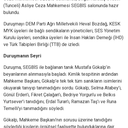
(Tunceli) Asliye Ceza Mahkemesi SEGBİS salonunda hazır
bulundu.
Duruşmayı DEM Parti Ağrı Milletvekili Heval Bozdağ, KESK
MYK üyeleri ile bağlı sendikaların yöneticileri, SES Yönetim
Kurulu üyeleri, sendika üyeleri ile İnsan Hakları Derneği (İHD)
ve Türk Tabipleri Birliği (TTB) de izledi.
Duruşmanın Seyri
Duruşma, SEGBİS ile bağlanan tanık Mustafa Gökalp’in
beyanlarının alınmasıyla başladı. Kimlik tespitinin ardından
Mahkeme Başkanı, Gökalp’e tek tek tüm sanıkların isimlerini
okuyarak tanıyıp tanımadığını sordu. Gökalp; Selma Atabey'i,
Gönül Erden'i, Fikret Çalağan'ı, Bedriye Yorgun'u ve Belkıs
Yurtsever'i tanıdığını; Erdal Turan'ı, Ramazan Taş'ı ve Runa
Temelli'yi tanımadığını söyledi.
Gökalp, Mahkeme Başkanı’nın sorusu üzerine tanıdığını
söylediği kişilerin örgütsel faaliyette bulunduklarına dair