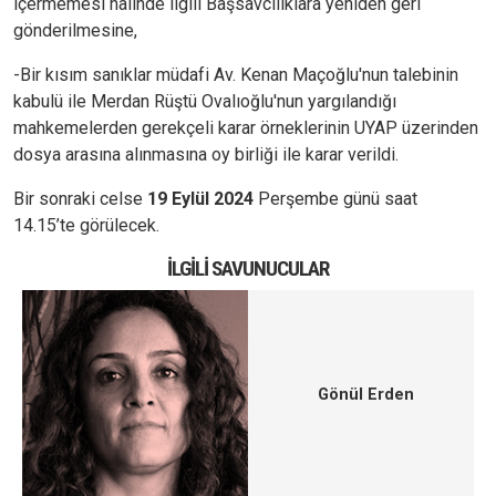
içermemesi halinde ilgili Başsavcılıklara yeniden geri
gönderilmesine,
-Bir kısım sanıklar müdafi Av. Kenan Maçoğlu'nun talebinin
kabulü ile Merdan Rüştü Ovalıoğlu'nun yargılandığı
mahkemelerden gerekçeli karar örneklerinin UYAP üzerinden
dosya arasına alınmasına oy birliği ile karar verildi.
Bir sonraki celse
19 Eylül 2024
Perşembe günü saat
14.15’te görülecek.
İLGILI SAVUNUCULAR
Gönül Erden