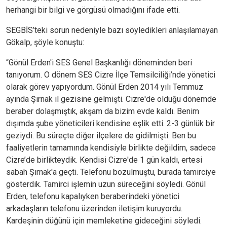
herhangi bir bilgi ve görgüsü olmadığını ifade etti.
SEGBİS’teki sorun nedeniyle bazı söyledikleri anlaşılamayan
Gökalp, şöyle konuştu:
“Gönül Erden'i SES Genel Başkanlığı döneminden beri
tanıyorum. O dönem SES Cizre İlçe Temsilciliği’nde yönetici
olarak görev yapıyordum. Gönül Erden 2014 yılı Temmuz
ayında Şırnak il gezisine gelmişti. Cizre'de olduğu dönemde
beraber dolaşmıştık, akşam da bizim evde kaldı. Benim
dışımda şube yöneticileri kendisine eşlik etti. 2-3 günlük bir
geziydi. Bu süreçte diğer ilçelere de gidilmişti. Ben bu
faaliyetlerin tamamında kendisiyle birlikte değildim, sadece
Cizre’de birlikteydik. Kendisi Cizre'de 1 gün kaldı, ertesi
sabah Şırnak'a geçti. Telefonu bozulmuştu, burada tamirciye
gösterdik. Tamirci işlemin uzun süreceğini söyledi. Gönül
Erden, telefonu kapalıyken beraberindeki yönetici
arkadaşların telefonu üzerinden iletişim kuruyordu.
Kardeşinin düğünü için memleketine gideceğini söyledi.