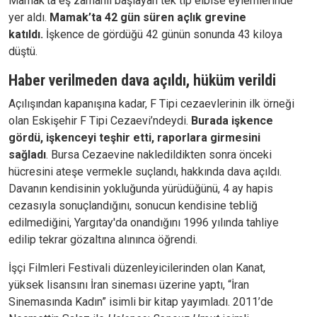
Mamak’ta eş zamanlı başlayan tek tip elbise eylemlerinde
yer aldı.
Mamak’ta 42 gün süren açlık grevine
katıldı.
İşkence de gördüğü 42 günün sonunda 43 kiloya
düştü.
Haber verilmeden dava açıldı, hüküm verildi
Açılışından kapanışına kadar, F Tipi cezaevlerinin ilk örneği
olan Eskişehir F Tipi Cezaevi’ndeydi.
Burada işkence
gördü, işkenceyi teşhir etti, raporlara girmesini
sağladı
. Bursa Cezaevine nakledildikten sonra önceki
hücresini ateşe vermekle suçlandı, hakkında dava açıldı.
Davanın kendisinin yokluğunda yürüdüğünü, 4 ay hapis
cezasıyla sonuçlandığını, sonucun kendisine tebliğ
edilmediğini, Yargıtay'da onandığını 1996 yılında tahliye
edilip tekrar gözaltına alınınca öğrendi.
İşçi Filmleri Festivali düzenleyicilerinden olan Kanat,
yüksek lisansını İran sineması üzerine yaptı, “İran
Sinemasında Kadın” isimli bir kitap yayımladı. 2011’de