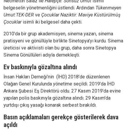
Necmettin Salaz ile
Halepçe: Sonsuz Umut
isimli
belgeselin yönetmenliğini üstlendi. Ardından
Tükenmeyen
Umut:TEK-DER
ve
Çocuklar Naziktir: Maviye Küstürülmüş
Çocuklar
isimli iki belgesel daha çekti.
2010’da bir grup akademisyen, sinema yazarı, sinema
pratisyeni ve gönüllüyle birlikte Sinetopya’yı kurdu. Sinema
üreticisi ve aktivisti olan bu grup, daha sonra Sinetopya
Sinema Gönüllüleri adıyla dernekleşti.
Ev baskınıyla gözaltına alındı
İnsan Hakları Derneği’nin (İHD) 2018’de düzenlenen
Olağan Genel Kurulunda yönetime seçildi. 2019’da İHD
Ankara Şubesi Eş Direktörü oldu. 27 Kasım 2019’da evine
yapılan polis baskınıyla gözaltına alındı. 29 Kasım’da
yurtdışı çıkış yasağı konarak serbest bırakıldı.
Basın açıklamaları gerekçe gösterilerek dava
açıldı