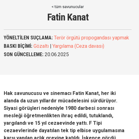
< tüm savunucular
Fatin Kanat
YÖNELTİLEN SUÇLAMA:
Terör örgütü propogandası yapmak
BASKI BİÇİMİ:
Gözaltı
|
Yargılama (Ceza davası)
SON GÜNCELLEME:
20.06.2025
Hak savunucusu ve sinemacı Fatin Kanat, her iki
alanda da uzun yıllardır mücadelesini sürdürüyor.
Siyasi görüşleri nedeniyle 1980 darbesi sonrası
mesleği öğretmenlikten ihraç edildi, tutuklandı,
yargılandı ve 15 yıl cezaevinde yattı. F Tipi
cezaevlerinde dayatılan tek tip elbise uygulamasına
karşı yapılan açlık grevine katıldı. İşkence gördü.