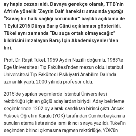
ay hapis cezası aldı. Davaya gerekçe olarak, TTB’nin
Afrin’e yönelik ‘Zeytin Dalı’ harekâtı sırasında yaptığı
“Savaş bir halk sağlığı sorunudur” başlıklı açıklama ile
1 Eylül 2016 Dünya Barış Günü açıklaması gösterildi.
Tükel aynı zamanda “Bu suça ortak olmayacağız”
bildirisini imzalayan Barış İçin Akademisyenler’den
biri.
Prof. Dr. Raşit Tükel, 1959 Aydın Nazilli doğumlu. 1983’te
Ege Üniversitesi Tıp Fakültesi’nden mezun oldu. İstanbul
Üniversitesi Tıp Fakültesi Psikiyatri Anabilim Dalı’nda
uzmanlık yaptı. 2000 yılında profesör oldu.
2015'de yapılan seçimlerde İstanbul Üniversitesi
rektörlüğü için en güçlü adaylardan biriydi. Aday belirleme
seçimlerinde 1202 oy alarak sandıktan birinci çıktı. Ancak
Yüksek Öğretim Kurulu (YÖK) tarafından Cumhurbaşkanına
sunulan atama listesinde ismi ikinci sıraya yazıldı. Tükel’in
seçimden birinci çıkmasına rağmen rektörlüğe, YÖK’ün