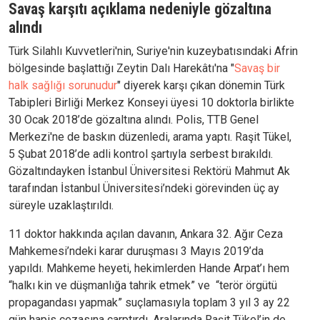
Savaş karşıtı açıklama nedeniyle gözaltına
alındı
Türk Silahlı Kuvvetleri'nin, Suriye'nin kuzeybatısındaki Afrin
bölgesinde başlattığı Zeytin Dalı Harekâtı'na "
Savaş bir
halk sağlığı sorunudur
" diyerek karşı çıkan dönemin Türk
Tabipleri Birliği Merkez Konseyi üyesi 10 doktorla birlikte
30 Ocak 2018’de gözaltına alındı. Polis, TTB Genel
Merkezi'ne de baskın düzenledi, arama yaptı. Raşit Tükel,
5 Şubat 2018’de adli kontrol şartıyla serbest bırakıldı.
Gözaltındayken İstanbul Üniversitesi Rektörü Mahmut Ak
tarafından İstanbul Üniversitesi’ndeki görevinden üç ay
süreyle uzaklaştırıldı.
11 doktor hakkında açılan davanın, Ankara 32. Ağır Ceza
Mahkemesi’ndeki karar duruşması 3 Mayıs 2019’da
yapıldı. Mahkeme heyeti, hekimlerden Hande Arpat’ı hem
“halkı kin ve düşmanlığa tahrik etmek” ve “terör örgütü
propagandası yapmak” suçlamasıyla toplam 3 yıl 3 ay 22
gün hapis cezasına çarptırdı. Aralarında Raşit Tükel’in de