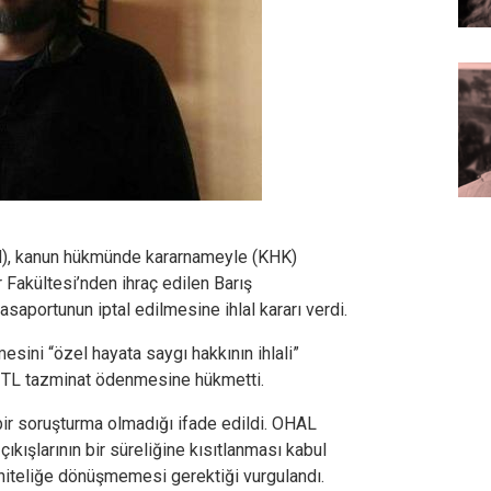
, kanun hükmünde kararnameyle (KHK)
r Fakültesi’nden ihraç edilen Barış
saportunun iptal edilmesine ihlal kararı verdi.
sini “özel hayata saygı hakkının ihlali”
0 TL tazminat ödenmesine hükmetti.
bir soruşturma olmadığı ifade edildi. OHAL
 çıkışlarının bir süreliğine kısıtlanması kabul
niteliğe dönüşmemesi gerektiği vurgulandı.