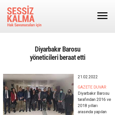
Ana içeriğe atla
Diyarbakır Barosu
yöneticileri beraat etti
Image
21.02.2022
GAZETE DUVAR
Diyarbakır Barosu
tarafından 2016 ve
2018 yılları
arasında yapılan