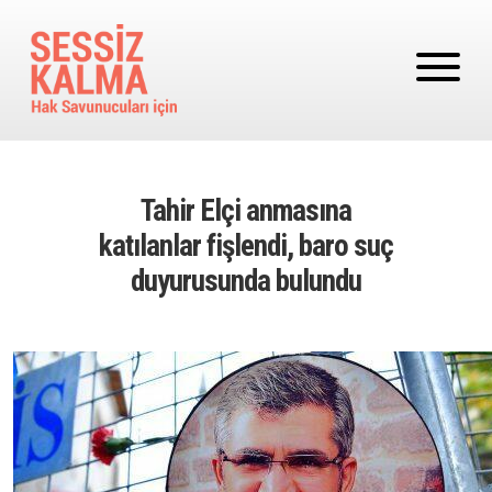
Ana içeriğe atla
Tahir Elçi anmasına
katılanlar fişlendi, baro suç
duyurusunda bulundu
Image