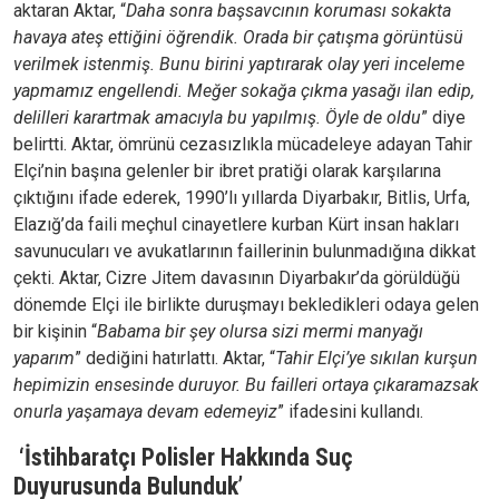
aktaran Aktar, “
Daha sonra başsavcının koruması sokakta
havaya ateş ettiğini öğrendik. Orada bir çatışma görüntüsü
verilmek istenmiş. Bunu birini yaptırarak olay yeri inceleme
yapmamız engellendi. Meğer sokağa çıkma yasağı ilan edip,
delilleri karartmak amacıyla bu yapılmış. Öyle de oldu
” diye
belirtti. Aktar, ömrünü cezasızlıkla mücadeleye adayan Tahir
Elçi’nin başına gelenler bir ibret pratiği olarak karşılarına
çıktığını ifade ederek, 1990’lı yıllarda Diyarbakır, Bitlis, Urfa,
Elazığ’da faili meçhul cinayetlere kurban Kürt insan hakları
savunucuları ve avukatlarının faillerinin bulunmadığına dikkat
çekti. Aktar, Cizre Jitem davasının Diyarbakır’da görüldüğü
dönemde Elçi ile birlikte duruşmayı bekledikleri odaya gelen
bir kişinin “
Babama bir şey olursa sizi mermi manyağı
yaparım
” dediğini hatırlattı. Aktar, “
Tahir Elçi’ye sıkılan kurşun
hepimizin ensesinde duruyor. Bu failleri ortaya çıkaramazsak
onurla yaşamaya devam edemeyiz
” ifadesini kullandı.
‘İstihbaratçı Polisler Hakkında Suç
Duyurusunda Bulunduk’