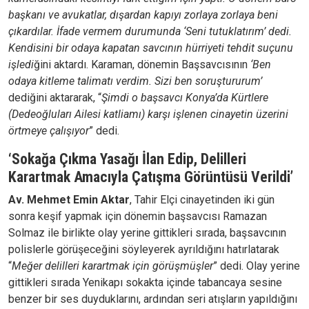
başkanı ve avukatlar, dışardan kapıyı zorlaya zorlaya beni
çıkardılar. İfade vermem durumunda ‘Seni tutuklatırım’ dedi.
Kendisini bir odaya kapatan savcının hürriyeti tehdit suçunu
işledi
ğini aktardı. Karaman, dönemin Başsavcısının
‘Ben
odaya kitleme talimatı verdim. Sizi ben soruştururum’
dediğini aktararak, “
Şimdi o başsavcı Konya’da Kürtlere
(Dedeoğluları Ailesi katliamı) karşı işlenen cinayetin üzerini
örtmeye çalışıyor
” dedi.
‘Sokağa Çıkma Yasağı İlan Edip, Delilleri
Karartmak Amacıyla Çatışma Görüntüsü Verildi’
Av. Mehmet Emin Aktar
, Tahir Elçi cinayetinden iki gün
sonra keşif yapmak için dönemin başsavcısı Ramazan
Solmaz ile birlikte olay yerine gittikleri sırada, başsavcının
polislerle görüşeceğini söyleyerek ayrıldığını hatırlatarak
“
Meğer delilleri karartmak için görüşmüşler
” dedi. Olay yerine
gittikleri sırada Yenikapı sokakta içinde tabancaya sesine
benzer bir ses duyduklarını, ardından seri atışların yapıldığını