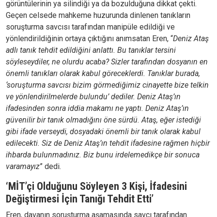
görüntülerinin ya silindiği ya da bozulduğuna dikkat çekti.
Geçen celsede mahkeme huzurunda dinlenen tanıkların
soruşturma savcısı tarafından manipüle edildiği ve
yönlendirildiğinin ortaya çıktığını anımsatan Eren, “
Deniz Ataş
adlı tanık tehdit edildiğini anlattı. Bu tanıklar tersini
söyleseydiler, ne olurdu acaba? Sizler tarafından dosyanın en
önemli tanıkları olarak kabul göreceklerdi. Tanıklar burada,
‘soruşturma savcısı bizim görmediğimiz cinayette bize telkin
ve yönlendirilmelerde bulundu’ dediler. Deniz Ataş’ın
ifadesinden sonra iddia makamı ne yaptı. Deniz Ataş’ın
güvenilir bir tanık olmadığını öne sürdü. Ataş, eğer istediği
gibi ifade verseydi, dosyadaki önemli bir tanık olarak kabul
edilecekti. Siz de Deniz Ataş’ın tehdit ifadesine rağmen hiçbir
ihbarda bulunmadınız. Biz bunu irdelemedikçe bir sonuca
varamayız
” dedi.
‘MİT’çi Olduğunu Söyleyen 3 Kişi, İfadesini
Değiştirmesi İçin Tanığı Tehdit Etti’
Eren, davanın soruşturma aşamasında savcı tarafından