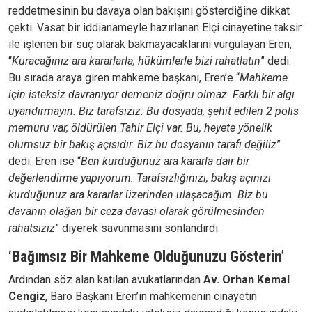
reddetmesinin bu davaya olan bakışını gösterdiğine dikkat
çekti. Vasat bir iddianameyle hazırlanan Elçi cinayetine taksir
ile işlenen bir suç olarak bakmayacaklarını vurgulayan Eren,
“
Kuracağınız ara kararlarla, hükümlerle bizi rahatlatın
” dedi.
Bu sırada araya giren mahkeme başkanı, Eren’e “
Mahkeme
için isteksiz davranıyor demeniz doğru olmaz. Farklı bir algı
uyandırmayın. Biz tarafsızız. Bu dosyada, şehit edilen 2 polis
memuru var, öldürülen Tahir Elçi var. Bu, heyete yönelik
olumsuz bir bakış açısıdır. Biz bu dosyanın tarafı değiliz
”
dedi. Eren ise “
Ben kurduğunuz ara kararla dair bir
değerlendirme yapıyorum. Tarafsızlığınızı, bakış açınızı
kurduğunuz ara kararlar üzerinden ulaşacağım. Biz bu
davanın olağan bir ceza davası olarak görülmesinden
rahatsızız
” diyerek savunmasını sonlandırdı.
‘Bağımsız Bir Mahkeme Olduğunuzu Gösterin’
Ardından söz alan katılan avukatlarından
Av. Orhan Kemal
Cengiz
, Baro Başkanı Eren’in mahkemenin cinayetin