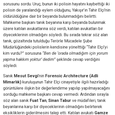
sorusunu sordu. Uruç, bunun iki polisin hayatını kaybettiği iki
polisin de yaralandığı eylem olduğunu, Yakışır’ın Tahir Elçi’nin
öldürüldüğüne dair bir beyanda bulunmadığını belirtti.
Mahkeme başkanı tanık beyanına karşı beyanda bulunmak
üzere katılan avukatlarına söz verdi, katılan avukatları bir
diyeceklerinin olmadığını söyledi. Bu sırada tekrar söz alan
tanık, gözaltında tutulduğu Terörle Mücadele Şube
Müdürlüğündeki polislerin kendisine yönelttiği “Tahir Elçi’yi
kim vurdu?” sorusuna
“Ben de ‘orada olmadığım için yorum
yapma hakkım yoktur’ dedim”
şeklinde cevap verdiğini
söyledi.
Sanık
Mesut Sevgi
’nin
Forensic Architecture (Adli
Mimarlık)
kuruluşunun Tahir Elçi cinayetiyle ilgili hazırladığı
görüntülere ilişkin bir değerlendirme yapılıp yapılmayacağını
sorduğu mahkeme başkanı cevap vermedi. Ardından sırayla
söz alan sanık
Fuat Tan
,
Sinan Tabur
ve müdafileri, tanık
beyanlarına karşı bir diyeceklerinin olmadığını belirterek
eksikliklerin giderilmesini talep etti. Katılan avukatı
Gamze