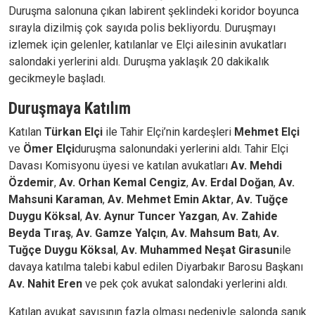
Duruşma salonuna çıkan labirent şeklindeki koridor boyunca
sırayla dizilmiş çok sayıda polis bekliyordu. Duruşmayı
izlemek için gelenler, katılanlar ve Elçi ailesinin avukatları
salondaki yerlerini aldı. Duruşma yaklaşık 20 dakikalık
gecikmeyle başladı.
Duruşmaya Katılım
Katılan
Türkan Elçi
ile Tahir Elçi’nin kardeşleri
Mehmet Elçi
ve
Ömer Elçi
duruşma salonundaki yerlerini aldı. Tahir Elçi
Davası Komisyonu üyesi ve katılan avukatları
Av. Mehdi
Özdemir
,
Av. Orhan Kemal
Cengiz
,
Av. Erdal Doğan
,
Av.
Mahsuni Karaman
,
Av. Mehmet Emin Aktar
,
Av. Tuğçe
Duygu Köksal
,
Av. Aynur Tuncer Yazgan
,
Av. Zahide
Beyda Tıraş
,
Av. Gamze Yalçın
,
Av. Mahsum Batı
,
Av.
Tuğçe Duygu Köksal
,
Av. Muhammed Neşat Girasun
ile
davaya katılma talebi kabul edilen Diyarbakır Barosu Başkanı
Av. Nahit Eren
ve pek çok avukat salondaki yerlerini aldı.
Katılan avukat sayısının fazla olması nedeniyle salonda sanık