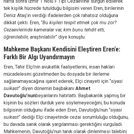
hafta sonra İzmir 1 Nolu F Tipi Cezaevine sürgün edilerek
tek kişilik hücrede tutulduğu bilgisini veren Eren, birilerinin
Deniz Ataş’ın verdiği ifadelerden çok rahatsız olduğuna
dikkat çekti. Eren, “
Bu kişileri tespit etmek çok mu zor?
Cezaevlerinde kameralar var, kim bunu tehdit etti,
öğrenilebilir, araştırılabilir
” diye konuştu.
Mahkeme Başkanı Kendisini Eleştiren Eren’e:
Farklı Bir Algı Uyandırmayın
Eren, Tahir Elçi’nin avukatlık faaliyetlerini, insan hakları
mücadelesini gözetmeden bu dosyada bir ilerleme
sağlanamayacağına işaret ederek, Elçi cinayeti için “
siyasi
suikast
” diyen dönemin başbakanı
Ahmet
Davutoğlu’nun
beyanlarını hatırlattı. Başbakanlık yapmış bir
kişinin bu sözleri durduk yere söylemeyeceğini, bu konuda
bilgisinin olduğunu ifade eden Eren, Davutoğlu’nun “
siyasi
suikast
” dediği Elçi cinayetinde cezai sorumluluğu olduğunu,
bu davada sanık olarak yargılanması gerektiğini vurguladı.
Mahkemenin, Davutoğlu’nun tanık olarak dinlenmesi talebini