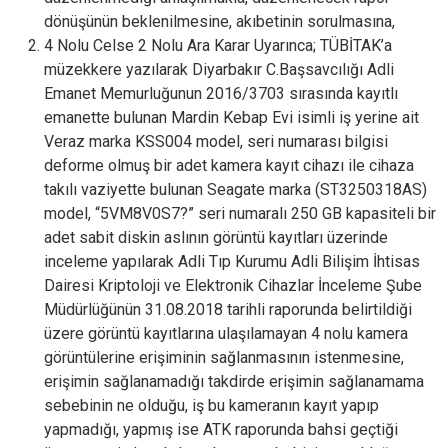
dönüşünün beklenilmesine, akıbetinin sorulmasına,
4 Nolu Celse 2 Nolu Ara Karar Uyarınca; TÜBİTAK’a
müzekkere yazılarak Diyarbakır C.Başsavcılığı Adli
Emanet Memurluğunun 2016/3703 sırasında kayıtlı
emanette bulunan Mardin Kebap Evi isimli iş yerine ait
Veraz marka KSS004 model, seri numarası bilgisi
deforme olmuş bir adet kamera kayıt cihazı ile cihaza
takılı vaziyette bulunan Seagate marka (ST3250318AS)
model, “5VM8V0S7?” seri numaralı 250 GB kapasiteli bir
adet sabit diskin aslının görüntü kayıtları üzerinde
inceleme yapılarak Adli Tıp Kurumu Adli Bilişim İhtisas
Dairesi Kriptoloji ve Elektronik Cihazlar İnceleme Şube
Müdürlüğünün 31.08.2018 tarihli raporunda belirtildiği
üzere görüntü kayıtlarına ulaşılamayan 4 nolu kamera
görüntülerine erişiminin sağlanmasının istenmesine,
erişimin sağlanamadığı takdirde erişimin sağlanamama
sebebinin ne olduğu, iş bu kameranın kayıt yapıp
yapmadığı, yapmış ise ATK raporunda bahsi geçtiği