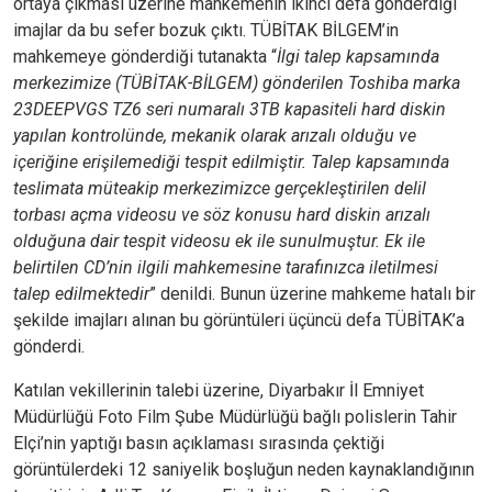
ortaya çıkması üzerine mahkemenin ikinci defa gönderdiği
imajlar da bu sefer bozuk çıktı. TÜBİTAK BİLGEM’in
mahkemeye gönderdiği tutanakta “
İlgi talep kapsamında
merkezimize (TÜBİTAK-BİLGEM) gönderilen Toshiba marka
23DEEPVGS TZ6 seri numaralı 3TB kapasiteli hard diskin
yapılan kontrolünde, mekanik olarak arızalı olduğu ve
içeriğine erişilemediği tespit edilmiştir. Talep kapsamında
teslimata müteakip merkezimizce gerçekleştirilen delil
torbası açma videosu ve söz konusu hard diskin arızalı
olduğuna dair tespit videosu ek ile sunulmuştur. Ek ile
belirtilen CD’nin ilgili mahkemesine tarafınızca iletilmesi
talep edilmektedir
” denildi. Bunun üzerine mahkeme hatalı bir
şekilde imajları alınan bu görüntüleri üçüncü defa TÜBİTAK’a
gönderdi.
Katılan vekillerinin talebi üzerine, Diyarbakır İl Emniyet
Müdürlüğü Foto Film Şube Müdürlüğü bağlı polislerin Tahir
Elçi’nin yaptığı basın açıklaması sırasında çektiği
görüntülerdeki 12 saniyelik boşluğun neden kaynaklandığının