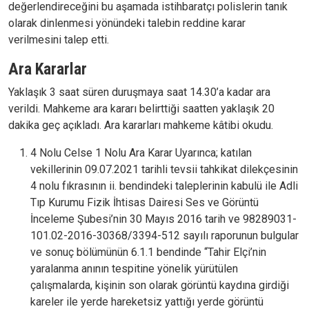
değerlendireceğini bu aşamada istihbaratçı polislerin tanık
olarak dinlenmesi yönündeki talebin reddine karar
verilmesini talep etti.
Ara Kararlar
Yaklaşık 3 saat süren duruşmaya saat 14.30’a kadar ara
verildi. Mahkeme ara kararı belirttiği saatten yaklaşık 20
dakika geç açıkladı. Ara kararları mahkeme kâtibi okudu.
4 Nolu Celse 1 Nolu Ara Karar Uyarınca; katılan
vekillerinin 09.07.2021 tarihli tevsii tahkikat dilekçesinin
4 nolu fıkrasının ii. bendindeki taleplerinin kabulü ile Adli
Tıp Kurumu Fizik İhtisas Dairesi Ses ve Görüntü
İnceleme Şubesi’nin 30 Mayıs 2016 tarih ve 98289031-
101.02-2016-30368/3394-512 sayılı raporunun bulgular
ve sonuç bölümünün 6.1.1 bendinde “Tahir Elçi’nin
yaralanma anının tespitine yönelik yürütülen
çalışmalarda, kişinin son olarak görüntü kaydına girdiği
kareler ile yerde hareketsiz yattığı yerde görüntü