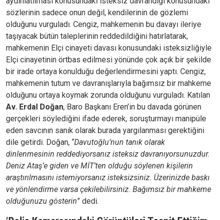
aydınlatılması konusundaki isteksiz davrandığı konusundaki
sözlerinin sadece onun değil, kendilerinin de gözlemi
olduğunu vurguladı. Cengiz, mahkemenin bu davayı ileriye
taşıyacak bütün taleplerinin reddedildiğini hatırlatarak,
mahkemenin Elçi cinayeti davası konusundaki isteksizliğiyle
Elçi cinayetinin örtbas edilmesi yönünde çok açık bir şekilde
bir irade ortaya konulduğu değerlendirmesini yaptı. Cengiz,
mahkemenin tutum ve davranışlarıyla bağımsız bir mahkeme
olduğunu ortaya koymak zorunda olduğunu vurguladı. Katılan
Av. Erdal Doğan
, Baro Başkanı Eren’in bu davada görünen
gerçekleri söylediğini ifade ederek, soruşturmayı manipüle
eden savcının sanık olarak burada yargılanması gerektiğini
dile getirdi. Doğan, “
Davutoğlu’nun tanık olarak
dinlenmesinin reddediyorsanız isteksiz davranıyorsunuzdur.
Deniz Ataş’e giden ve MİT’ten olduğu söylenen kişilerin
araştırılmasını istemiyorsanız isteksizsiniz. Üzerinizde baskı
ve yönlendirme varsa çekilebilirsiniz. Bağımsız bir mahkeme
olduğunuzu gösterin
” dedi.