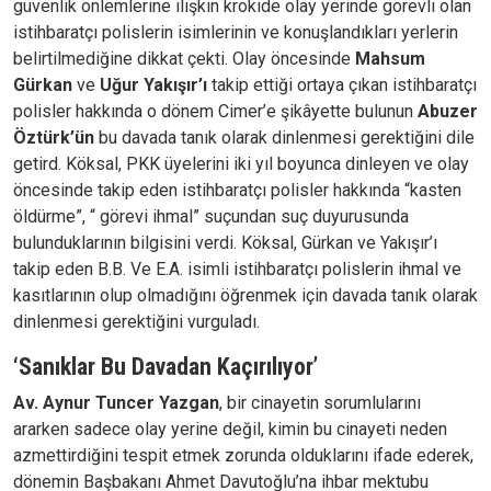
güvenlik önlemlerine ilişkin krokide olay yerinde görevli olan
istihbaratçı polislerin isimlerinin ve konuşlandıkları yerlerin
belirtilmediğine dikkat çekti. Olay öncesinde
Mahsum
Gürkan
ve
Uğur Yakışır’ı
takip ettiği ortaya çıkan istihbaratçı
polisler hakkında o dönem Cimer’e şikâyette bulunun
Abuzer
Öztürk’ün
bu davada tanık olarak dinlenmesi gerektiğini dile
getird. Köksal, PKK üyelerini iki yıl boyunca dinleyen ve olay
öncesinde takip eden istihbaratçı polisler hakkında “kasten
öldürme”, “ görevi ihmal” suçundan suç duyurusunda
bulunduklarının bilgisini verdi. Köksal, Gürkan ve Yakışır’ı
takip eden B.B. Ve E.A. isimli istihbaratçı polislerin ihmal ve
kasıtlarının olup olmadığını öğrenmek için davada tanık olarak
dinlenmesi gerektiğini vurguladı.
‘Sanıklar Bu Davadan Kaçırılıyor’
Av. Aynur Tuncer Yazgan
, bir cinayetin sorumlularını
ararken sadece olay yerine değil, kimin bu cinayeti neden
azmettirdiğini tespit etmek zorunda olduklarını ifade ederek,
dönemin Başbakanı Ahmet Davutoğlu’na ihbar mektubu