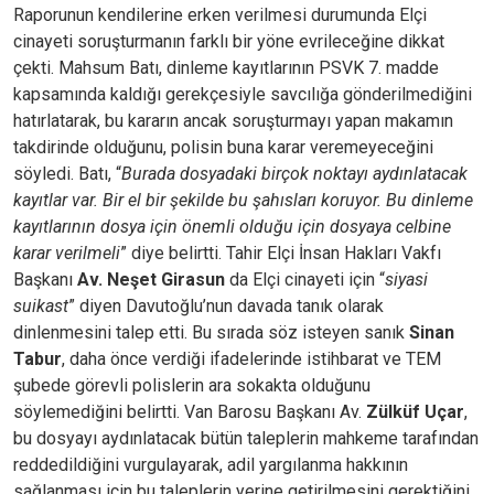
Raporunun kendilerine erken verilmesi durumunda Elçi
cinayeti soruşturmanın farklı bir yöne evrileceğine dikkat
çekti. Mahsum Batı, dinleme kayıtlarının PSVK 7. madde
kapsamında kaldığı gerekçesiyle savcılığa gönderilmediğini
hatırlatarak, bu kararın ancak soruşturmayı yapan makamın
takdirinde olduğunu, polisin buna karar veremeyeceğini
söyledi. Batı, “
Burada dosyadaki birçok noktayı aydınlatacak
kayıtlar var. Bir el bir şekilde bu şahısları koruyor. Bu dinleme
kayıtlarının dosya için önemli olduğu için dosyaya celbine
karar verilmeli
” diye belirtti. Tahir Elçi İnsan Hakları Vakfı
Başkanı
Av. Neşet Girasun
da Elçi cinayeti için “
siyasi
suikast
” diyen Davutoğlu’nun davada tanık olarak
dinlenmesini talep etti. Bu sırada söz isteyen sanık
Sinan
Tabur
, daha önce verdiği ifadelerinde istihbarat ve TEM
şubede görevli polislerin ara sokakta olduğunu
söylemediğini belirtti. Van Barosu Başkanı Av.
Zülküf Uçar
,
bu dosyayı aydınlatacak bütün taleplerin mahkeme tarafından
reddedildiğini vurgulayarak, adil yargılanma hakkının
sağlanması için bu taleplerin yerine getirilmesini gerektiğini