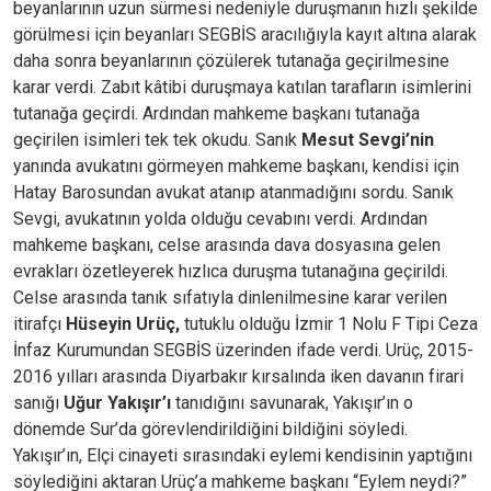
beyanlarının uzun sürmesi nedeniyle duruşmanın hızlı şekilde
görülmesi için beyanları SEGBİS aracılığıyla kayıt altına alarak
daha sonra beyanlarının çözülerek tutanağa geçirilmesine
karar verdi. Zabıt kâtibi duruşmaya katılan tarafların isimlerini
tutanağa geçirdi. Ardından mahkeme başkanı tutanağa
geçirilen isimleri tek tek okudu. Sanık
Mesut Sevgi’nin
yanında avukatını görmeyen mahkeme başkanı, kendisi için
Hatay Barosundan avukat atanıp atanmadığını sordu. Sanık
Sevgi, avukatının yolda olduğu cevabını verdi. Ardından
mahkeme başkanı, celse arasında dava dosyasına gelen
evrakları özetleyerek hızlıca duruşma tutanağına geçirildi.
Celse arasında tanık sıfatıyla dinlenilmesine karar verilen
itirafçı
Hüseyin Urüç,
tutuklu olduğu İzmir 1 Nolu F Tipi Ceza
İnfaz Kurumundan SEGBİS üzerinden ifade verdi. Urüç, 2015-
2016 yılları arasında Diyarbakır kırsalında iken davanın firari
sanığı
Uğur Yakışır’ı
tanıdığını savunarak, Yakışır’ın o
dönemde Sur’da görevlendirildiğini bildiğini söyledi.
Yakışır’ın, Elçi cinayeti sırasındaki eylemi kendisinin yaptığını
söylediğini aktaran Urüç’a mahkeme başkanı “Eylem neydi?”