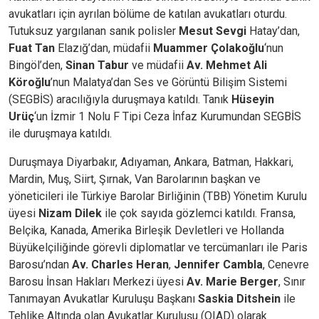
avukatları için ayrılan bölüme de katılan avukatları oturdu.
Tutuksuz yargılanan sanık polisler
Mesut Sevgi
Hatay’dan,
Fuat Tan
Elazığ’dan, müdafii
Muammer Çolakoğlu
‘nun
Bingöl’den,
Sinan Tabur
ve müdafii
Av. Mehmet Ali
Köroğlu
’nun Malatya’dan Ses ve Görüntü Bilişim Sistemi
(SEGBİS) aracılığıyla duruşmaya katıldı. Tanık
Hüseyin
Urüç
‘un İzmir 1 Nolu F Tipi Ceza İnfaz Kurumundan SEGBİS
ile duruşmaya katıldı.
Duruşmaya Diyarbakır, Adıyaman, Ankara, Batman, Hakkari,
Mardin, Muş, Siirt, Şırnak, Van Barolarının başkan ve
yöneticileri ile Türkiye Barolar Birliğinin (TBB) Yönetim Kurulu
üyesi
Nizam Dilek
ile çok sayıda gözlemci katıldı. Fransa,
Belçika, Kanada, Amerika Birleşik Devletleri ve Hollanda
Büyükelçiliğinde görevli diplomatlar ve tercümanları ile Paris
Barosu’ndan
Av. Charles Heran
,
Jennifer Cambla
, Cenevre
Barosu İnsan Hakları Merkezi üyesi
Av. Marie Berger
, Sınır
Tanımayan Avukatlar Kuruluşu Başkanı
Saskia Ditshein
ile
Tehlike Altında olan Avukatlar Kuruluşu (OIAD) olarak