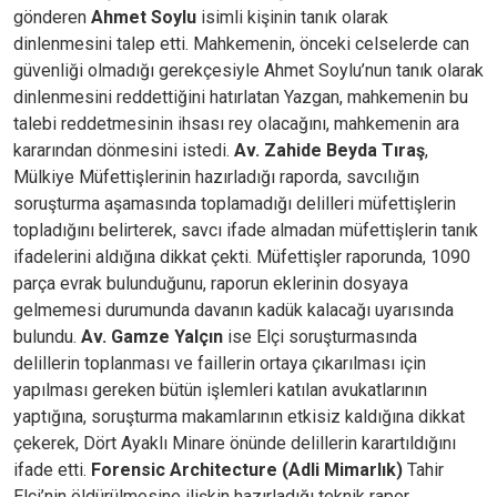
gönderen
Ahmet Soylu
isimli kişinin tanık olarak
dinlenmesini talep etti. Mahkemenin, önceki celselerde can
güvenliği olmadığı gerekçesiyle Ahmet Soylu’nun tanık olarak
dinlenmesini reddettiğini hatırlatan Yazgan, mahkemenin bu
talebi reddetmesinin ihsası rey olacağını, mahkemenin ara
kararından dönmesini istedi.
Av. Zahide Beyda Tıraş
,
Mülkiye Müfettişlerinin hazırladığı raporda, savcılığın
soruşturma aşamasında toplamadığı delilleri müfettişlerin
topladığını belirterek, savcı ifade almadan müfettişlerin tanık
ifadelerini aldığına dikkat çekti. Müfettişler raporunda, 1090
parça evrak bulunduğunu, raporun eklerinin dosyaya
gelmemesi durumunda davanın kadük kalacağı uyarısında
bulundu.
Av. Gamze Yalçın
ise Elçi soruşturmasında
delillerin toplanması ve faillerin ortaya çıkarılması için
yapılması gereken bütün işlemleri katılan avukatlarının
yaptığına, soruşturma makamlarının etkisiz kaldığına dikkat
çekerek, Dört Ayaklı Minare önünde delillerin karartıldığını
ifade etti.
Forensic Architecture (Adli Mimarlık)
Tahir
Elçi’nin öldürülmesine ilişkin hazırladığı teknik rapor