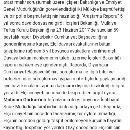
araştırmak/soruşturmak üzere İçişleri Bakanlığı ve Emniyet
Genel Müdürlüğünün görevlendirdiği iki Mülkiye başmüfettişi
ve bir polis başmüfettişinin hazırladığı “Araştırma Raporu” 5
yıl sonra dava dosyasına girdi. İçişleri Bakanlığı, Mülkiye
Teftiş Kurulu Başkanlığına 23 Haziran 2017’de sunulan 59
sayfalık rapor, Diyarbakır Cumhuriyet Başsavcılığına
gönderilmesine karşın, Elçi davası avukatlarının bütün
taleplerine rağmen 5 yıl boyunca avukatlara verilmemişti.
Davaya bakan mahkemenin talebi üzerine İçişleri Bakanlığı
raporu mahkemeye göndermişti. Raporda, Diyarbakır
Cumhuriyet Başsavcılığının, soruşturma ile ilgili bilgi ve
belgeleri idari soruşturmayı yapan müfettişlerle paylaşmadığı
için bazı konuların raporun kapsamı dışında bırakıldığı bilgisi
yer aldı. Elçi cinayeti öncesinde takip edilen örgüt üyesi
Mahsum Gürkan’ın
telefonlarının iki yıl boyunca İstihbarat
Şube Müdürlüğü tarafından dinlendiği ortaya çıktı. Raporda,
Elçi cinayetinin önceden tasarlanmış bir eylem olmadığı,
Elçi’nin nereden geldiği tespit edilemeyen kurşunla hayatını
kaybettiği tespitine yer verildi. Olay öncesinde Elçi’nin can