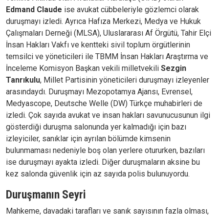
Edmand Claude
ise avukat cübbeleriyle gözlemci olarak
duruşmayı izledi. Ayrıca Hafıza Merkezi, Medya ve Hukuk
Çalışmaları Derneği (MLSA), Uluslararası Af Örgütü, Tahir Elçi
İnsan Hakları Vakfı ve kentteki sivil toplum örgütlerinin
temsilci ve yöneticileri ile TBMM İnsan Hakları Araştırma ve
İnceleme Komisyon Başkan vekili milletvekili
Sezgin
Tanrıkulu
, Millet Partisinin yöneticileri duruşmayı izleyenler
arasındaydı. Duruşmayı Mezopotamya Ajansı, Evrensel,
Medyascope, Deutsche Welle (DW) Türkçe muhabirleri de
izledi. Çok sayıda avukat ve insan hakları savunucusunun ilgi
gösterdiği duruşma salonunda yer kalmadığı için bazı
izleyiciler, sanıklar için ayrılan bölümde kimsenin
bulunmaması nedeniyle boş olan yerlere otururken, bazıları
ise duruşmayı ayakta izledi. Diğer duruşmaların aksine bu
kez salonda güvenlik için az sayıda polis bulunuyordu.
Duruşmanın Seyri
Mahkeme, davadaki tarafları ve sanık sayısının fazla olması,