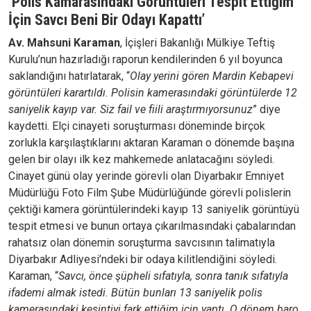
‘Polis Kamarasındaki Görüntüleri Tespit Ettiğim
İçin Savcı Beni Bir Odayı Kapattı’
Av. Mahsuni Karaman
, İçişleri Bakanlığı Mülkiye Teftiş
Kurulu’nun hazırladığı raporun kendilerinden 6 yıl boyunca
saklandığını hatırlatarak, “
Olay yerini gören Mardin Kebapevi
görüntüleri karartıldı. Polisin kamerasındaki görüntülerde 12
saniyelik kayıp var. Siz fail ve fiili araştırmıyorsunuz
” diye
kaydetti. Elçi cinayeti soruşturması döneminde birçok
zorlukla karşılaştıklarını aktaran Karaman o dönemde başına
gelen bir olayı ilk kez mahkemede anlatacağını söyledi.
Cinayet günü olay yerinde görevli olan Diyarbakır Emniyet
Müdürlüğü Foto Film Şube Müdürlüğünde görevli polislerin
çektiği kamera görüntülerindeki kayıp 13 saniyelik görüntüyü
tespit etmesi ve bunun ortaya çıkarılmasındaki çabalarından
rahatsız olan dönemin soruşturma savcısının talimatıyla
Diyarbakır Adliyesi’ndeki bir odaya kilitlendiğini söyledi.
Karaman, “
Savcı, önce şüpheli sıfatıyla, sonra tanık sıfatıyla
ifademi almak istedi. Bütün bunları 13 saniyelik polis
kamerasındaki kesintiyi fark ettiğim için yaptı. O dönem baro