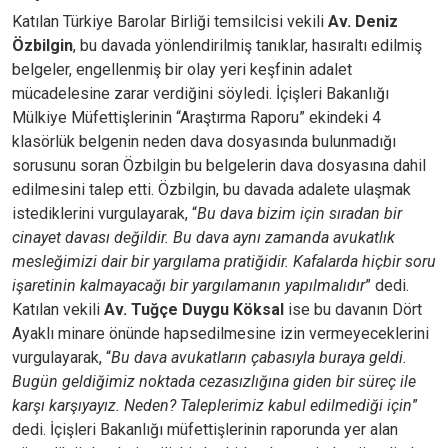
Katılan Türkiye Barolar Birliği temsilcisi vekili
Av. Deniz
Özbilgin
, bu davada yönlendirilmiş tanıklar, hasıraltı edilmiş
belgeler, engellenmiş bir olay yeri keşfinin adalet
mücadelesine zarar verdiğini söyledi. İçişleri Bakanlığı
Mülkiye Müfettişlerinin “Araştırma Raporu” ekindeki 4
klasörlük belgenin neden dava dosyasında bulunmadığı
sorusunu soran Özbilgin bu belgelerin dava dosyasına dahil
edilmesini talep etti. Özbilgin, bu davada adalete ulaşmak
istediklerini vurgulayarak, “
Bu dava bizim için sıradan bir
cinayet davası değildir. Bu dava aynı zamanda avukatlık
mesleğimizi dair bir yargılama pratiğidir. Kafalarda hiçbir soru
işaretinin kalmayacağı bir yargılamanın yapılmalıdır
” dedi.
Katılan vekili
Av. Tuğçe Duygu Köksal
ise bu davanın Dört
Ayaklı minare önünde hapsedilmesine izin vermeyeceklerini
vurgulayarak, “
Bu dava avukatların çabasıyla buraya geldi.
Bugün geldiğimiz noktada cezasızlığına giden bir süreç ile
karşı karşıyayız. Neden? Taleplerimiz kabul edilmediği için
”
dedi. İçişleri Bakanlığı müfettişlerinin raporunda yer alan