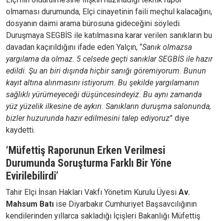
olmaması durumunda, Elçi cinayetinin faili meçhul kalacağını,
dosyanın daimi arama bürosuna gideceğini söyledi.
Duruşmaya SEGBİS ile katılmasına karar verilen sanıkların bu
davadan kaçırıldığını ifade eden Yalçın, “
Sanık olmazsa
yargılama da olmaz. 5 celsede geçti sanıklar SEGBİS ile hazır
edildi. Şu an biri dışında hiçbir sanığı göremiyorum. Bunun
kayıt altına alınmasını istiyorum. Bu şekilde yargılamanın
sağlıklı yürümeyeceği düşüncesindeyiz. Bu aynı zamanda
yüz yüzelik ilkesine de aykırı. Sanıkların duruşma salonunda,
bizler huzurunda hazır edilmesini talep ediyoruz
” diye
kaydetti.
‘Müfettiş Raporunun Erken Verilmesi
Durumunda Soruşturma Farklı Bir Yöne
Evirilebilirdi’
Tahir Elçi İnsan Hakları Vakfı Yönetim Kurulu Üyesi
Av.
Mahsum Batı
ise Diyarbakır Cumhuriyet Başsavcılığının
kendilerinden yıllarca sakladığı İçişleri Bakanlığı Müfettiş