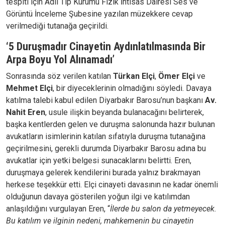
tespiti için Adli Tıp Kurumu Fizik İhtisas Dairesi Ses ve
Görüntü İnceleme Şubesine yazılan müzekkere cevap
verilmediği tutanağa geçirildi.
‘5 Duruşmadır Cinayetin Aydınlatılmasında Bir
Arpa Boyu Yol Alınamadı’
Sonrasında söz verilen katılan
Türkan Elçi
,
Ömer Elçi
ve
Mehmet Elçi
, bir diyeceklerinin olmadığını söyledi. Davaya
katılma talebi kabul edilen Diyarbakır Barosu’nun başkanı
Av.
Nahit Eren
, usule ilişkin beyanda bulanacağını belirterek,
başka kentlerden gelen ve duruşma salonunda hazır bulunan
avukatların isimlerinin katılan sıfatıyla duruşma tutanağına
geçirilmesini, gerekli durumda Diyarbakır Barosu adına bu
avukatlar için yetki belgesi sunacaklarını belirtti. Eren,
duruşmaya gelerek kendilerini burada yalnız bırakmayan
herkese teşekkür etti. Elçi cinayeti davasının ne kadar önemli
olduğunun davaya gösterilen yoğun ilgi ve katılımdan
anlaşıldığını vurgulayan Eren, “
İlerde bu salon da yetmeyecek.
Bu katılım ve ilginin nedeni, mahkemenin bu cinayetin