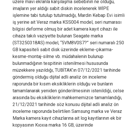
üzere mavi ekranla karşılaşma sebebinin ne olduğu,
imajların yer aldığı sabit diskin incelenerek WİPE
işlemine tabi tutulup tutulmadığı, Mardin Kebap Evi isimli
iş yerine ait Veraz marka KSS004 model, seri numarası
bilgisi deforme olmuş bir adet kamera kayıt cihazı ile
cihaza takılı vaziyette bulunan Seagate marka
(ST3250318AS) model, “5VM8V0S7?” seri numaralı 250
GB kapasiteli sabit disk üzerinde ekleme-çıkarma-
kesme-montaj-silme vb. müdahalenin bulunup
bulunmadığının tespitinin istenilmesi hususunda
müzekkere yazıldığı, TUBİTAK’ın 07/12/2021 tarihinde
göndermiş olduğu dijital adli analiz ön inceleme
raporunda bir kısım eksikliklerin olduğu ve bunların
tamamlanarak yeniden gönderilmesinin istenildiği, celse
arasında bu eksikliklerin mahkememizce tamamlandığı,
21/12/2021 tarihinde söz konusu dijital adli analiz ön
inceleme raporunda belirtilen Samsung marka ve Veraz
Marka kamera kayıt cihazlarına ait log kayıtlarının ek bir
kopyasının Kıoxıa marka 16 GB, üzerinde