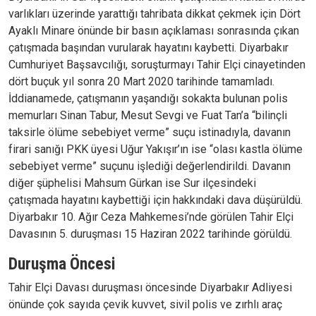
varlıkları üzerinde yarattığı tahribata dikkat çekmek için Dört
Ayaklı Minare önünde bir basın açıklaması sonrasında çıkan
çatışmada başından vurularak hayatını kaybetti. Diyarbakır
Cumhuriyet Başsavcılığı, soruşturmayı Tahir Elçi cinayetinden
dört buçuk yıl sonra 20 Mart 2020 tarihinde tamamladı.
İddianamede, çatışmanın yaşandığı sokakta bulunan polis
memurları Sinan Tabur, Mesut Sevgi ve Fuat Tan’a “bilinçli
taksirle ölüme sebebiyet verme” suçu istinadıyla, davanın
firari sanığı PKK üyesi Uğur Yakışır’ın ise “olası kastla ölüme
sebebiyet verme” suçunu işlediği değerlendirildi. Davanın
diğer şüphelisi Mahsum Gürkan ise Sur ilçesindeki
çatışmada hayatını kaybettiği için hakkındaki dava düşürüldü.
Diyarbakır 10. Ağır Ceza Mahkemesi’nde görülen Tahir Elçi
Davasının 5. duruşması 15 Haziran 2022 tarihinde görüldü.
Duruşma Öncesi
Tahir Elçi Davası duruşması öncesinde Diyarbakır Adliyesi
önünde çok sayıda çevik kuvvet, sivil polis ve zırhlı araç