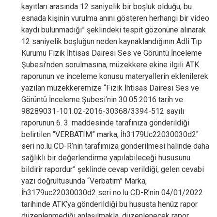
kayıtları arasında 12 saniyelik bir boşluk olduğu, bu
esnada kişinin vurulma anını gösteren herhangi bir video
kaydı bulunmadığı” şeklindeki tespit gözönüne alınarak
12 saniyelik boşluğun neden kaynaklandığının Adli Tıp
Kurumu Fizik İhtisas Dairesi Ses ve Görüntü İnceleme
Şubesi’nden sorulmasına, müzekkere ekine ilgili ATK
raporunun ve inceleme konusu materyallerin eklenilerek
yazılan müzekkeremize “Fizik İhtisas Dairesi Ses ve
Görüntü İnceleme Şubesi’nin 30.05.2016 tarih ve
98289031-101.02-2016-30368/3394-512 sayılı
raporunun 6. 3. maddesinde tarafınıza gönderildiği
belirtilen “VERBATIM” marka, İh3179Uc22030030d2″
seri no.lu CD-R’nin tarafımıza gönderilmesi halinde daha
sağlıklı bir değerlendirme yapılabileceği hususunu
bildirir rapordur” şeklinde cevap verildiği, gelen cevabi
yazı doğrultusunda “Verbatım” Marka,
İh3179uc22030030d2 seri no.lu CD-R’nin 04/01/2022
tarihinde ATK’ya gönderildiği bu hususta henüz rapor
düzenlenmediği anlaşılmakla, düzenlenecek rapor