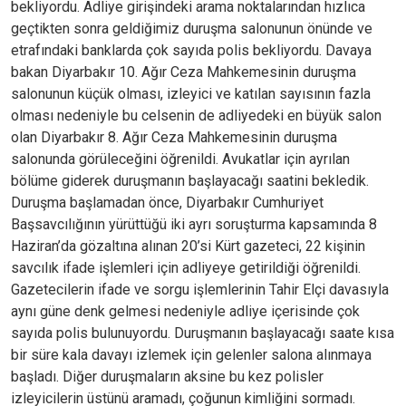
bekliyordu. Adliye girişindeki arama noktalarından hızlıca
geçtikten sonra geldiğimiz duruşma salonunun önünde ve
etrafındaki banklarda çok sayıda polis bekliyordu. Davaya
bakan Diyarbakır 10. Ağır Ceza Mahkemesinin duruşma
salonunun küçük olması, izleyici ve katılan sayısının fazla
olması nedeniyle bu celsenin de adliyedeki en büyük salon
olan Diyarbakır 8. Ağır Ceza Mahkemesinin duruşma
salonunda görüleceğini öğrenildi. Avukatlar için ayrılan
bölüme giderek duruşmanın başlayacağı saatini bekledik.
Duruşma başlamadan önce, Diyarbakır Cumhuriyet
Başsavcılığının yürüttüğü iki ayrı soruşturma kapsamında 8
Haziran’da gözaltına alınan 20’si Kürt gazeteci, 22 kişinin
savcılık ifade işlemleri için adliyeye getirildiği öğrenildi.
Gazetecilerin ifade ve sorgu işlemlerinin Tahir Elçi davasıyla
aynı güne denk gelmesi nedeniyle adliye içerisinde çok
sayıda polis bulunuyordu. Duruşmanın başlayacağı saate kısa
bir süre kala davayı izlemek için gelenler salona alınmaya
başladı. Diğer duruşmaların aksine bu kez polisler
izleyicilerin üstünü aramadı, çoğunun kimliğini sormadı.