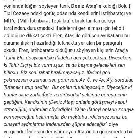
yönlendirildiğini söyleyen tanık
Deniz Ataş’ın
kaldığı Bolu F
Tipi Cezaevindeki görüş odasında kendilerini istihbaratçı ve
MİT’çi (Milli İstihbarat Teşkilatı) olarak tanıtan üç kişi
tarafından, duruşmadaki ifadelerini geri alması için tehdit
edildiğine dikkat çekti. Eren, Ataş ile görüşen avukatların bu
duruma ilişkin hazırladığı tutanakta yer alan bir paragrafı
okudu. Eren, istihbaratçı olduğunu söyleyen kişilerin Ataş’a
“
Tahir Elçi dosyasındaki ifadeleri geri çekeceksin. Diyeceksin
ki Tahir Elçi’yi biz vurmuşuz. Ya da başına gelecekleri sen
bilirsin. Biz seni rahat bırakmayacağız. İfadeni geri
çekmezsen o zaman sen görürsün, Av. Ö. ve Av. A’yi sordular.
Tutanak tutup dediler. ‘Biz onları tutuklayacağız. Diyeceğiz ki
bunlar sana zorla ifade verdirtiyorlar’ şeklinde görüşmenin
geçtiğini. Kendisinin (Deniz Ataş) onlarla görüşmeyi kabul
etmediğini, doğruları söylediğini. Yalan ifadeyi onların zoruyla
vermeyeceğini belirtmiştir. Bu mektubu irdelemezseniz bu
cinayeti aydınlatma iradenizden şüphe edeceğiz
” diye
vurguladı. İfadesini değiştirmeyen Ataş’ın bu görüşmeden bir