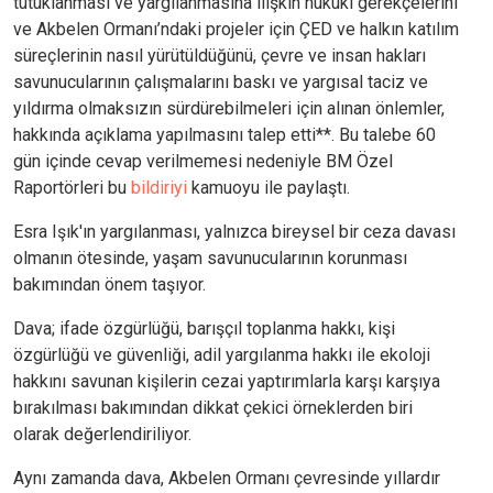
tutuklanması ve yargılanmasına ilişkin hukuki gerekçelerini
ve Akbelen Ormanı’ndaki projeler için ÇED ve halkın katılım
süreçlerinin nasıl yürütüldüğünü, çevre ve insan hakları
savunucularının çalışmalarını baskı ve yargısal taciz ve
yıldırma olmaksızın sürdürebilmeleri için alınan önlemler,
hakkında açıklama yapılmasını talep etti**. Bu talebe 60
gün içinde cevap verilmemesi nedeniyle BM Özel
Raportörleri bu
bildiriyi
kamuoyu ile paylaştı.
Esra Işık'ın yargılanması, yalnızca bireysel bir ceza davası
olmanın ötesinde, yaşam savunucularının korunması
bakımından önem taşıyor.
Dava; ifade özgürlüğü, barışçıl toplanma hakkı, kişi
özgürlüğü ve güvenliği, adil yargılanma hakkı ile ekoloji
hakkını savunan kişilerin cezai yaptırımlarla karşı karşıya
bırakılması bakımından dikkat çekici örneklerden biri
olarak değerlendiriliyor.
Aynı zamanda dava, Akbelen Ormanı çevresinde yıllardır