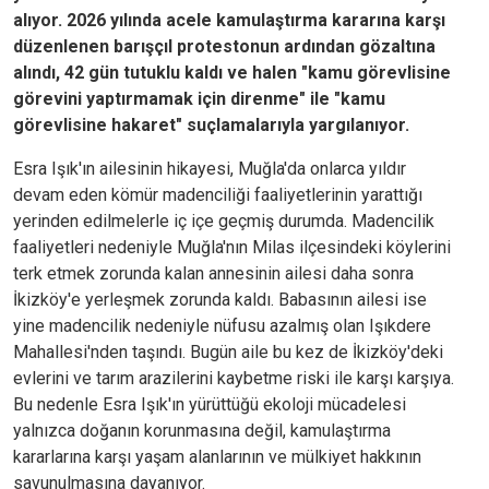
alıyor. 2026 yılında acele kamulaştırma kararına karşı
düzenlenen barışçıl protestonun ardından gözaltına
alındı, 42 gün tutuklu kaldı ve halen "kamu görevlisine
görevini yaptırmamak için direnme" ile "kamu
görevlisine hakaret" suçlamalarıyla yargılanıyor.
Esra Işık'ın ailesinin hikayesi, Muğla'da onlarca yıldır
devam eden kömür madenciliği faaliyetlerinin yarattığı
yerinden edilmelerle iç içe geçmiş durumda. Madencilik
faaliyetleri nedeniyle Muğla'nın Milas ilçesindeki köylerini
terk etmek zorunda kalan annesinin ailesi daha sonra
İkizköy'e yerleşmek zorunda kaldı. Babasının ailesi ise
yine madencilik nedeniyle nüfusu azalmış olan Işıkdere
Mahallesi'nden taşındı. Bugün aile bu kez de İkizköy'deki
evlerini ve tarım arazilerini kaybetme riski ile karşı karşıya.
Bu nedenle Esra Işık'ın yürüttüğü ekoloji mücadelesi
yalnızca doğanın korunmasına değil, kamulaştırma
kararlarına karşı yaşam alanlarının ve mülkiyet hakkının
savunulmasına dayanıyor.