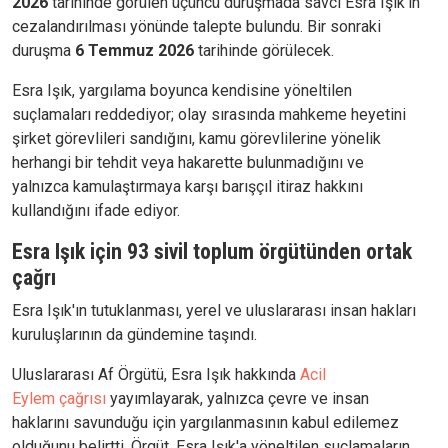
2026
tarihinde görülen üçüncü duruşmada savcı Esra Işık’ın
cezalandırılması yönünde talepte bulundu. Bir sonraki
duruşma
6 Temmuz 2026
tarihinde görülecek.
Esra Işık, yargılama boyunca kendisine yöneltilen
suçlamaları reddediyor; olay sırasında mahkeme heyetini
şirket görevlileri sandığını, kamu görevlilerine yönelik
herhangi bir tehdit veya hakarette bulunmadığını ve
yalnızca kamulaştırmaya karşı barışçıl itiraz hakkını
kullandığını ifade ediyor.
Esra Işık için 93 sivil toplum örgütünden ortak
çağrı
Esra Işık'ın tutuklanması, yerel ve uluslararası insan hakları
kuruluşlarının da gündemine taşındı.
Uluslararası Af Örgütü, Esra Işık hakkında
Acil
Eylem
çağrısı
yayımlayarak, yalnızca çevre ve insan
haklarını savunduğu için yargılanmasının kabul edilemez
olduğunu belirtti. Örgüt, Esra Işık'a yöneltilen suçlamaların