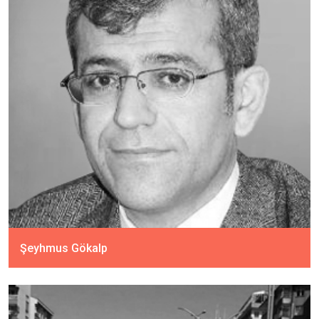
Şeyhmus Gökalp