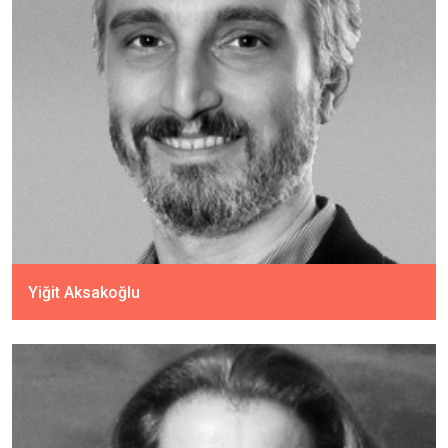
Yiğit Aksakoğlu