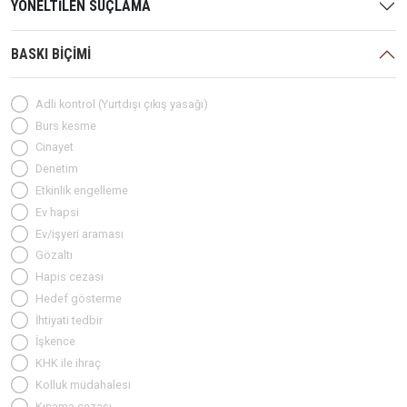
YÖNELTİLEN SUÇLAMA
BASKI BİÇİMİ
Adli kontrol (Yurtdışı çıkış yasağı)
Burs kesme
Cinayet
Denetim
Etkinlik engelleme
Ev hapsi
Ev/işyeri araması
Gözaltı
Hapis cezası
Hedef gösterme
İhtiyati tedbir
İşkence
KHK ile ihraç
Kolluk müdahalesi
Kınama cezası