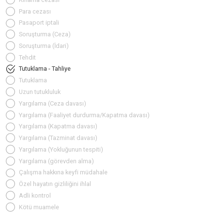
Para cezası
Pasaport iptali
Soruşturma (Ceza)
Soruşturma (İdari)
Tehdit
Tutuklama - Tahliye
Tutuklama
Uzun tutukluluk
Yargılama (Ceza davası)
Yargılama (Faaliyet durdurma/Kapatma davası)
Yargılama (Kapatma davası)
Yargılama (Tazminat davası)
Yargılama (Yokluğunun tespiti)
Yargılama (görevden alma)
Çalışma hakkına keyfi müdahale
Özel hayatın gizliliğini ihlal
Adli kontrol
Kötü muamele