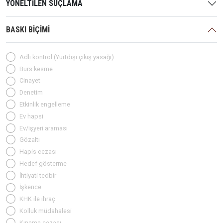
YÖNELTİLEN SUÇLAMA
BASKI BİÇİMİ
Adli kontrol (Yurtdışı çıkış yasağı)
Burs kesme
Cinayet
Denetim
Etkinlik engelleme
Ev hapsi
Ev/işyeri araması
Gözaltı
Hapis cezası
Hedef gösterme
İhtiyati tedbir
İşkence
KHK ile ihraç
Kolluk müdahalesi
Kınama cezası