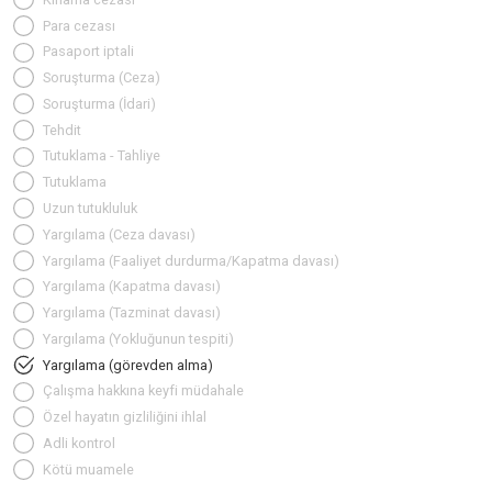
Para cezası
Pasaport iptali
Soruşturma (Ceza)
Soruşturma (İdari)
Tehdit
Tutuklama - Tahliye
Tutuklama
Uzun tutukluluk
Yargılama (Ceza davası)
Yargılama (Faaliyet durdurma/Kapatma davası)
Yargılama (Kapatma davası)
Yargılama (Tazminat davası)
Yargılama (Yokluğunun tespiti)
Yargılama (görevden alma)
Çalışma hakkına keyfi müdahale
Özel hayatın gizliliğini ihlal
Adli kontrol
Kötü muamele