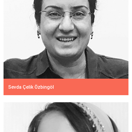
Sevda Çelik Özbingöl