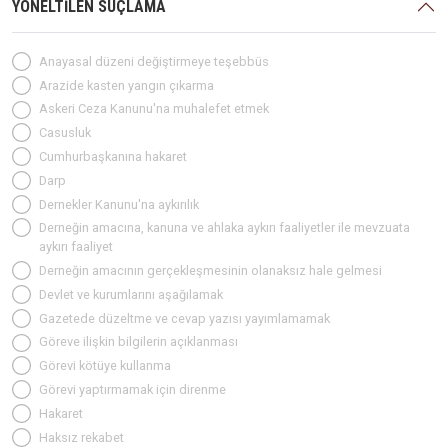
YÖNELTİLEN SUÇLAMA
Anayasal düzeni değiştirmeye teşebbüs
Arazide kasten yangın çıkarma
Askeri Ceza Kanunu'na muhalefet etmek
Casusluk
Cumhurbaşkanına hakaret
Darp
Dernekler Kanunu'na aykırılık
Derneğin amacına, kanuna ve ahlaka aykırı faaliyetler ile mevzuata
aykırı faaliyet
Derneğin amacının gerçekleşmesinin olanaksız hale gelmesi
Devlet ve kurumlarını aşağılamak
Gazetede düzeltme ve cevap yazısı yayımlamamak
Göreve ilişkin bilgilerin açıklanması
Görevi kötüye kullanma
Görevi yaptırmamak için direnme
Hakaret
Haksız rekabet