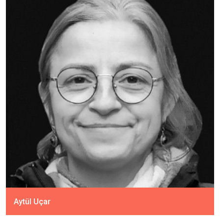
Aytül Uçar