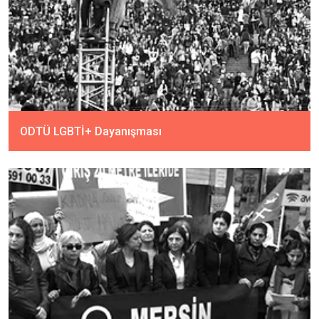
ODTÜ LGBTİ+ Dayanışması