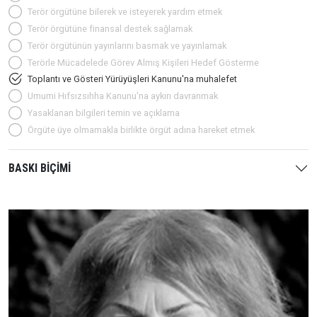
Terör örgütüne bilerek ve isteyerek yardım etmek
Terör örgütüne finansal destek sağlamak
Terör örgütünün yayınlarını basmak ve yayınlamak
Terörle Mücadelede Görev Almış Kişileri Hedef Gösterme
Toplantı ve Gösteri Yürüyüşleri Kanunu'na muhalefet
Umumi Hıfsızsıhha Kanunu'na aykırı davranmak
Yasaklanan bilgileri temin ve açıklama
Örgüte üye olmamakla birlikte örgüt adına hareket etmek
BASKI BİÇİMİ