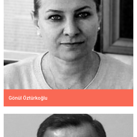
Gönül Öztürkoğlu