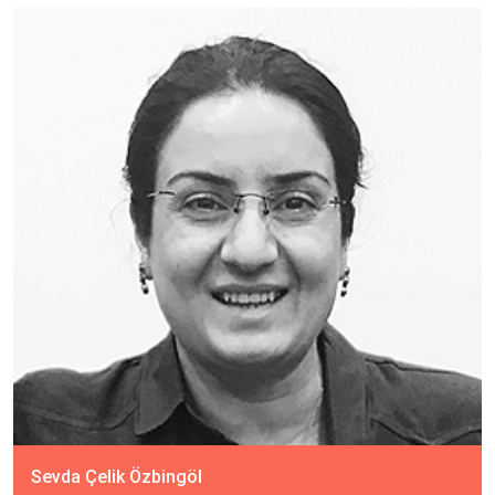
Sevda Çelik Özbingöl