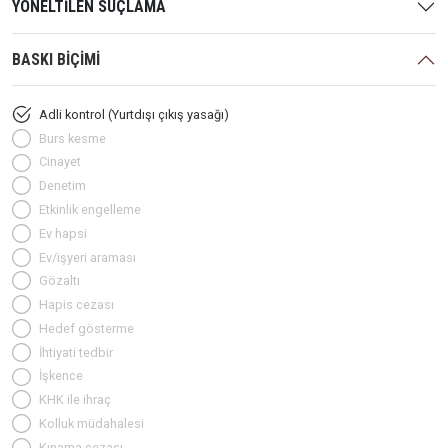
YÖNELTİLEN SUÇLAMA
BASKI BİÇİMİ
Adli kontrol (Yurtdışı çıkış yasağı)
Burs kesme
Cinayet
Denetim
Etkinlik engelleme
Ev hapsi
Ev/işyeri araması
Gözaltı
Hapis cezası
Hedef gösterme
İhtiyati tedbir
İşkence
KHK ile ihraç
Kolluk müdahalesi
Kınama cezası