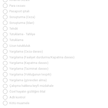
Para cezası
Pasaport iptali
Soruşturma (Ceza)
Soruşturma (İdari)
Tehdit
Tutuklama - Tahliye
Tutuklama
Uzun tutukluluk
Yargılama (Ceza davası)
Yargılama (Faaliyet durdurma/Kapatma davası)
Yargılama (Kapatma davası)
Yargılama (Tazminat davası)
Yargılama (Yokluğunun tespiti)
Yargılama (görevden alma)
Çalışma hakkına keyfi müdahale
Özel hayatın gizliliğini ihlal
Adli kontrol
Kötü muamele