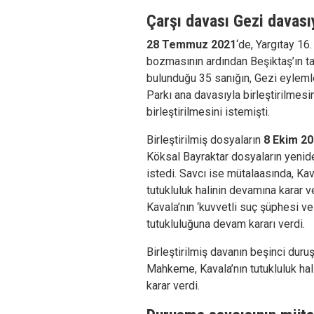
Çarşı davası Gezi davasıy
28 Temmuz 2021
‘de, Yargıtay 16
bozmasının ardından Beşiktaş’ın tar
bulunduğu 35 sanığın, Gezi eylemle
Parkı ana davasıyla birleştirilmesin
birleştirilmesini istemişti.
Birleştirilmiş dosyaların
8 Ekim 2
Köksal Bayraktar dosyaların yenide
istedi. Savcı ise mütalaasında, Ka
tutukluluk halinin devamına karar v
Kavala’nın ‘kuvvetli suç şüphesi v
tutukluluğuna devam kararı verdi.
Birleştirilmiş davanın beşinci dur
Mahkeme, Kavala’nın tutukluluk hal
karar verdi.