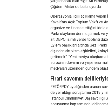
yargılanacak olan Yiğit Ali Ekmekç
Çiğdem Mater de bulunuyordu.
Operasyonla ilgili açıklama yapan
Kavala’nın Açık Toplum Vakfı ve An
organize ve finanse ettiğini iddia e
Parkı olaylarını derinleştirmek ve 
ait DEPO isimli yerde toplantı düze
Eylem başlıkları altında Gezi Parkı 
dışından aktivizm eğiticileri, kolay
getirmek”, “Yeni medya oluşturma fa
sürecinin devamı ve yaşaması muh
medyaları üzerinden gündem oluşt
Firari savcının delilleriy
FETÖ/PDY üyeliğinden aranan savcı
de yer aldığı soruşturma 2019 yıl
İstanbul Cumhuriyet Başsavcılığı Ge
soruşturma kapsamında iddianamen