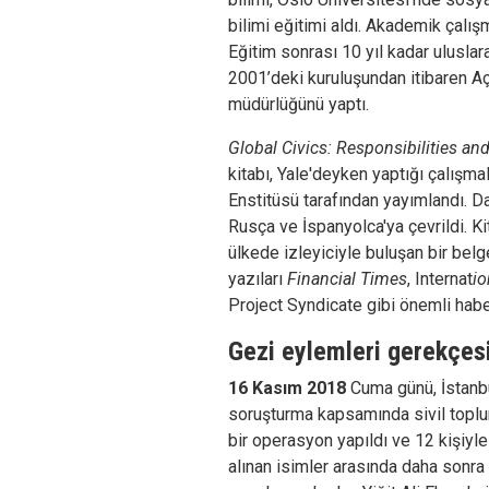
bilimi eğitimi aldı. Akademik çalış
Eğitim sonrası 10 yıl kadar uluslara
2001’deki kuruluşundan itibaren Aç
müdürlüğünü yaptı.
Global Civics: Responsibilities an
kitabı, Yale'deyken yaptığı çalışm
Enstitüsü tarafından yayımlandı. D
Rusça ve İspanyolca'ya çevrildi. Kit
ülkede izleyiciyle buluşan bir belge
yazıları
Financial Times
, Internat
io
Project Syndicate gibi önemli hab
Gezi eylemleri gerekçesi
16 Kasım 2018
Cuma günü, İstanbu
soruşturma kapsamında sivil toplu
bir operasyon yapıldı ve 12 kişiyle 
alınan isimler arasında daha sonra