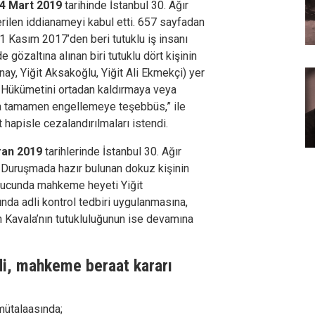
4 Mart 2019
tarihinde İstanbul 30. Ağır
len iddianameyi kabul etti. 657 sayfadan
1 Kasım 2017’den beri tutuklu iş insanı
gözaltına alınan biri tutuklu dört kişinin
ay, Yiğit Aksakoğlu, Yiğit Ali Ekmekçi) yer
ti Hükümetini ortadan kaldırmaya veya
a tamamen engellemeye teşebbüs,” ile
 hapisle cezalandırılmaları istendi.
ran 2019
tarihlerinde İstanbul 30. Ağır
Duruşmada hazır bulunan dokuz kişinin
nucunda mahkeme heyeti Yiğit
nda adli kontrol tedbiri uygulanmasına,
n Kavala’nın tutukluluğunun ise devamına
di, mahkeme beraat kararı
 mütalaasında;