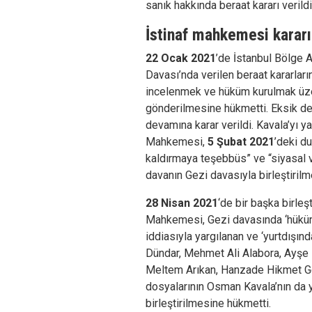
sanık hakkında beraat kararı verildi
İstinaf mahkemesi karar
22 Ocak 2021
’de İstanbul Bölge 
Davası’nda verilen beraat kararları
incelenmek ve hüküm kurulmak üz
gönderilmesine hükmetti. Eksik del
devamına karar verildi. Kavala’yı y
Mahkemesi,
5 Şubat 2021
’deki d
kaldırmaya teşebbüs” ve “siyasal v
davanın Gezi davasıyla birleştirilm
28 Nisan 2021
‘de bir başka birleş
Mahkemesi, Gezi davasında ‘hüküm
iddiasıyla yargılanan ve ‘yurtdışınd
Dündar, Mehmet Ali Alabora, Ayşe 
Meltem Arıkan, Hanzade Hikmet Ge
dosyalarının Osman Kavala’nın da 
birleştirilmesine hükmetti.