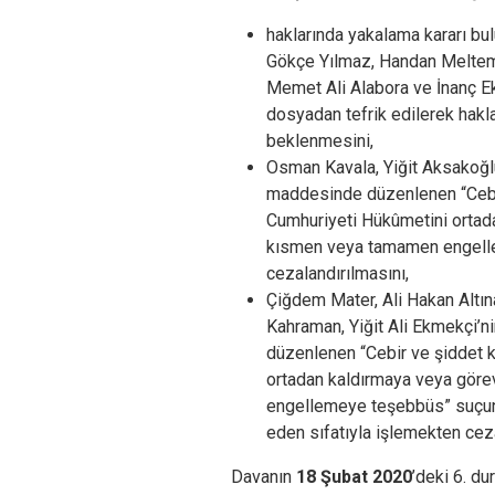
haklarında yakalama kararı bu
Gökçe Yılmaz, Handan Meltem
Memet Ali Alabora ve İnanç E
dosyadan tefrik edilerek hakla
beklenmesini,
Osman Kavala, Yiğit Aksakoğlu
maddesinde düzenlenen “Cebir
Cumhuriyeti Hükûmetini ortad
kısmen veya tamamen engell
cezalandırılmasını,
Çiğdem Mater, Ali Hakan Altın
Kahraman, Yiğit Ali Ekmekçi’n
düzenlenen “Cebir ve şiddet k
ortadan kaldırmaya veya gör
engellemeye teşebbüs” suçun
eden sıfatıyla işlemekten ceza
Davanın
18 Şubat 2020
’deki 6. d