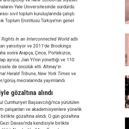
malarını Yale Üniversitesinde sürdürdü.
rası sivil toplum kuruluşlarında çalıştı.
ık Toplum Enstitüsü Türkiye’nin genel
d Rights In an Interconnected World
adlı
aları yansıtıyor ve 2011'de Brookings
aha sonra Arapça, Çince, Portekizce,
ap ayrıca, Jian Yi'nin yönettiği ve 110
sele de öncülük etti. Altınay’ın
nal Herald Tribune
,
New York Times
ve
er/görüş mecralarında yayımlandı.
yle gözaltına alındı
l Cumhuriyet Başsavcılığı'nca yürütülen
m çalışanları ve akademisyenlere yönelik
birlikte gözaltına alındı. O gün gözaltına
 Gezi Davası’nda kendisiyle birlikte