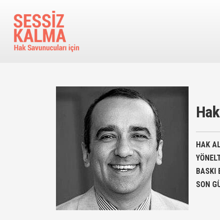
Ana içeriğe atla
Hak
HAK AL
YÖNEL
BASKI 
SON G