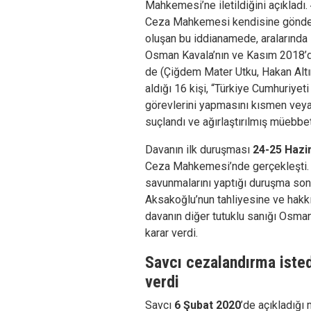
Mahkemesi’ne iletildiğini açıkladı.
Ceza Mahkemesi kendisine gönderi
oluşan bu iddianamede, aralarında 
Osman Kavala’nın ve Kasım 2018’de 
de (Çiğdem Mater Utku, Hakan Altın
aldığı 16 kişi, “Türkiye Cumhuriye
görevlerini yapmasını kısmen vey
suçlandı ve ağırlaştırılmış müebbet
Davanın ilk duruşması
24-25 Hazi
Ceza Mahkemesi’nde gerçekleşti. 
savunmalarını yaptığı duruşma so
Aksakoğlu’nun tahliyesine ve hakkı
davanın diğer tutuklu sanığı Osma
karar verdi.
Savcı cezalandırma iste
verdi
Savcı
6 Şubat 2020
’de açıkladığı