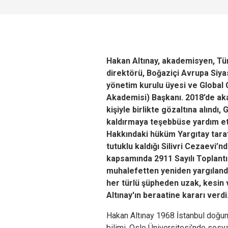
Hakan Altınay, akademisyen, Tü
direktörü, Boğaziçi Avrupa Siya
yönetim kurulu üyesi ve Global 
Akademisi) Başkanı. 2018’de ak
kişiyle birlikte gözaltına alınd
kaldırmaya teşebbüse yardım etm
Hakkındaki hüküm Yargıtay taraf
tutuklu kaldığı Silivri Cezaevi’n
kapsamında 2911 Sayılı Toplantı
muhalefetten yeniden yargılandı
her türlü şüpheden uzak, kesin 
Altınay'ın beraatine kararı verdi
Hakan Altınay 1968 İstanbul doğum
bilimi, Oslo Üniversitesi’nde sosy