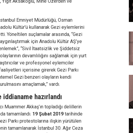
i, Yiğit Aksakoğlu, Mine Özerden ve
 İstanbul Emniyet Müdürlüğü, Osman
adolu Kültür’ü kullanarak Gezi eylemlerini
tti. Yöneltilen suçlamalar arasında, “Gezi
yaygınlaştırmak için Anadolu Kültür AŞ’ye
nlemek”, “Sivil İtaatsizlik ve Şiddetsiz
olaylarının devamlılığını sağlamak için yurt
laştırıcılar ve profesyonel eylemciler
aliyetleri içerisine girerek Gezi Parkı
temel Gezi benzeri olayların kendi
urulmasını amaçlamak,” vardı.
le iddianame hazırlandı
 Muammer Akkaş’ın topladığı delillerin
ında tamamlandı.
19 Şubat 2019
tarihinde
zi Parkı protestolarına ilişkin yürütülen
in tamamlanarak İstanbul 30. Ağır Ceza