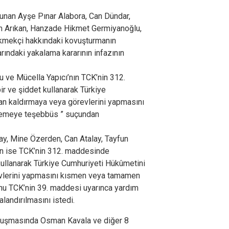
lunan Ayşe Pınar Alabora, Can Dündar,
 Arıkan, Hanzade Hikmet Germiyanoğlu,
kmekçi hakkındaki kovuşturmanın
rındaki yakalama kararının infazının
 ve Mücella Yapıcı’nın TCK’nin 312.
 ve şiddet kullanarak Türkiye
an kaldırmaya veya görevlerini yapmasını
emeye teşebbüs ” suçundan
ay, Mine Özerden, Can Atalay, Tayfun
in ise TCK’nin 312. maddesinde
ullanarak Türkiye Cumhuriyeti Hükûmetini
evlerini yapmasını kısmen veya tamamen
u TCK’nin 39. maddesi uyarınca yardım
landırılmasını istedi.
uruşmasında Osman Kavala ve diğer 8