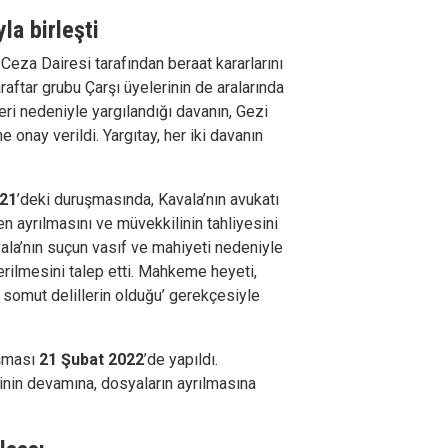
la birleşti
. Ceza Dairesi tarafından beraat kararlarını
aftar grubu Çarşı üyelerinin de aralarında
ri nedeniyle yargılandığı davanın, Gezi
e onay verildi. Yargıtay, her iki davanın
021
’deki duruşmasında, Kavala’nın avukatı
n ayrılmasını ve müvekkilinin tahliyesini
vala’nın suçun vasıf ve mahiyeti nedeniyle
erilmesini talep etti. Mahkeme heyeti,
e somut delillerin olduğu’ gerekçesiyle
uşması
21 Şubat 2022
’de yapıldı.
inin devamına, dosyaların ayrılmasına