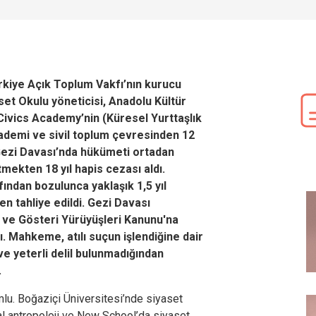
rkiye Açık Toplum Vakfı’nın kurucu
set Okulu yöneticisi, Anadolu Kültür
Civics Academy’nin (Küresel Yurttaşlık
ademi ve sivil toplum çevresinden 12
ı, Gezi Davası’nda hükümeti ortadan
ekten 18 yıl hapis cezası aldı.
ından bozulunca yaklaşık 1,5 yıl
den tahliye edildi. Gezi Davası
 ve Gösteri Yürüyüşleri Kanunu'na
. Mahkeme, atılı suçun işlendiğine dair
ve yeterli delil bulunmadığından
.
lu. Boğaziçi Üniversitesi’nde siyaset
al antropoloji ve New School’da siyaset