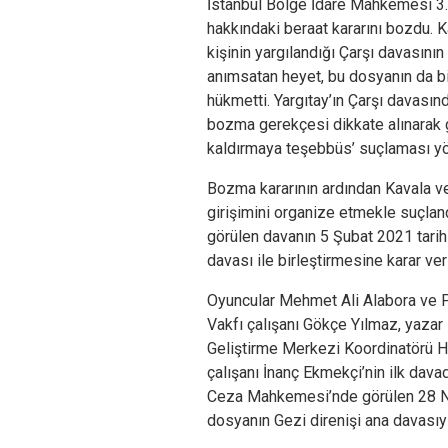
İstanbul Bölge İdare Mahkemesi 3.
hakkındaki beraat kararını bozdu. 
kişinin yargılandığı Çarşı davasın
anımsatan heyet, bu dosyanın da b
hükmetti. Yargıtay’ın Çarşı davası
bozma gerekçesi dikkate alınarak g
kaldırmaya teşebbüs’ suçlaması yön
Bozma kararının ardından Kavala v
girişimini organize etmekle suçla
görülen davanın 5 Şubat 2021 tarih
davası ile birleştirmesine karar ver
Oyuncular Mehmet Ali Alabora ve P
Vakfı çalışanı Gökçe Yılmaz, yazar
Geliştirme Merkezi Koordinatörü 
çalışanı İnanç Ekmekçi’nin ilk dava
Ceza Mahkemesi’nde görülen 28 N
dosyanın Gezi direnişi ana davasıyl