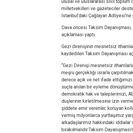
ulusal ve uluslararası sivil toplum 
milletvekilleri ve gazeteciler des
İstanbul’daki Çağlayan Adliyesi’ne 
Dava öncesi Taksim Dayanışması, Ç
açıklaması yaptı.
Gezi direnişinin mesnetsiz ithamla
kaydedilen Taksim Dayanışması açık
“Gezi Direnişi mesnetsiz ithamlarla
meşru gerçekliği ısrarla çarpıtılm
derece açık ve net ifade ettiğimizi
suçla anılan bir eyleme dönüştürme
demokratik hak ve taleplerimizi, Abd
düşlerinin kirletilmesine izin verm
şiddete emir verenler, koruyan kol
vermiş milyonlarca yurttaşımız yarg
arkadaşlarımız hakkındaki iddiala
bırakılmalıdır.Taksim Dayanışması'