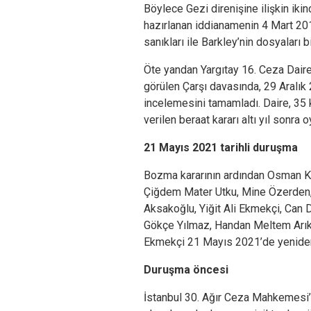
Böylece Gezi direnişine ilişkin iki
hazırlanan iddianamenin 4 Mart 201
sanıkları ile Barkley’nin dosyaları bi
Öte yandan Yargıtay 16. Ceza Dair
görülen Çarşı davasında, 29 Aralık 
incelemesini tamamladı. Daire, 35
verilen beraat kararı altı yıl sonra 
21 Mayıs 2021 tarihli duruşma
Bozma kararının ardından Osman Kav
Çiğdem Mater Utku, Mine Özerden, 
Aksakoğlu, Yiğit Ali Ekmekçi, Can 
Gökçe Yılmaz, Handan Meltem Arık
Ekmekçi 21 Mayıs 2021’de yeniden 
Duruşma öncesi
İstanbul 30. Ağır Ceza Mahkemesi