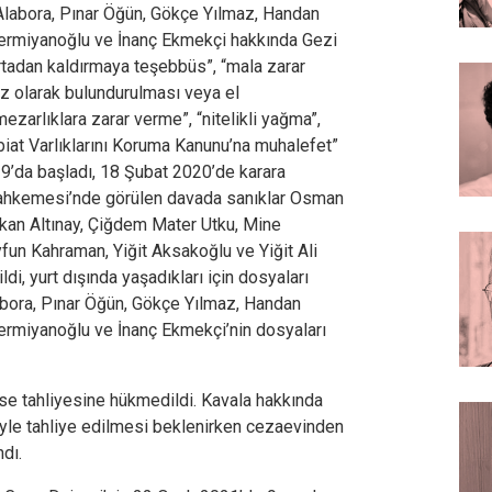
labora, Pınar Öğün, Gökçe Yılmaz, Handan
rmiyanoğlu ve İnanç Ekmekçi hakkında Gezi
ortadan kaldırmaya teşebbüs”, “mala zarar
iz olarak bulundurulması veya el
ezarlıklara zarar verme”, “nitelikli yağma”,
Tabiat Varlıklarını Koruma Kanunu’na muhalefet”
19’da başladı, 18 Şubat 2020’de karara
Mahkemesi’nde görülen davada sanıklar Osman
akan Altınay, Çiğdem Mater Utku, Mine
fun Kahraman, Yiğit Aksakoğlu ve Yiğit Ali
di, yurt dışında yaşadıkları için dosyaları
abora, Pınar Öğün, Gökçe Yılmaz, Handan
rmiyanoğlu ve İnanç Ekmekçi’nin dosyaları
se tahliyesine hükmedildi. Kavala hakkında
iyle tahliye edilmesi beklenirken cezaevinden
dı.