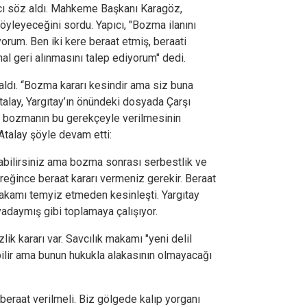
cı söz aldı. Mahkeme Başkanı Karagöz,
öyleyeceğini sordu. Yapıcı, "Bozma ilanını
orum. Ben iki kere beraat etmiş, beraati
hal geri alınmasını talep ediyorum" dedi.
aldı. “Bozma kararı kesindir ama siz buna
alay, Yargıtay’ın önündeki dosyada Çarşı
 bozmanın bu gerekçeyle verilmesinin
Atalay şöyle devam etti:
bilirsiniz ama bozma sonrası serbestlik ve
reğince beraat kararı vermeniz gerekir. Beraat
akamı temyiz etmeden kesinleşti. Yargıtay
adaymış gibi toplamaya çalışıyor.
ik kararı var. Savcılık makamı "yeni delil
ilir ama bunun hukukla alakasının olmayacağı
eraat verilmeli. Biz gölgede kalıp yorganı