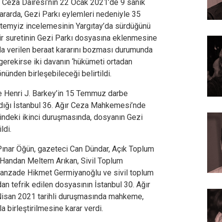
 Ceza Dairesi’nin 22 Ocak 2021’de 9 sanık
Kararda, Gezi Parkı eylemleri nedeniyle 35
ın temyiz incelemesinin Yargıtay’da sürdüğünü
ir suretinin Gezi Parkı dosyasına eklenmesine
nda verilen beraat kararını bozması durumunda
erekirse iki davanın ‘hükümeti ortadan
ünden birleşebileceği belirtildi.
e Henri J. Barkey’in 15 Temmuz darbe
ndığı İstanbul 36. Ağır Ceza Mahkemesi’nde
indeki ikinci duruşmasında, dosyanın Gezi
ildi.
ınar Öğün, gazeteci Can Dündar, Açık Toplum
 Handan Meltem Arıkan, Sivil Toplum
Hanzade Hikmet Germiyanoğlu ve sivil toplum
dan tefrik edilen dosyasının İstanbul 30. Ağır
isan 2021 tarihli duruşmasında mahkeme,
a birleştirilmesine karar verdi.