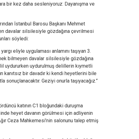
lara bir kez daha sesleniyoruz: Dayanışma ve
arından İstanbul Barosu Başkanı Mehmet
n davalar silsilesiyle gözdağına çevrilmesi
nları söyledi:
 yargı eliyle uygulaması anlamını taşıyan 3.
mek bilmeyen davalar silsilesiyle gözdağına
lil uydururken uydurulmuş delillerin kıymetli
un kanıtsız bir davadır ki kendi heyetlerini bile
la sonuçlanacaktır. Geziyi onurla taşıyacağız.”
ördüncü katının C1 bloğundaki duruşma
nde heyet davanın görülmesi için adliyenin
 Ağır Ceza Mahkemesi’nin salonunu talep etmiş