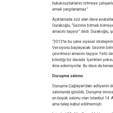
hukuksuzluklarını örtmeye çalışan
emek yargılanamaz.”
Açıklamada söz alan dava avukatl
Durakoğlu, “Gezinin bitmek bilmeye
amacını taşıyor” dedi. Durakoğlu, şu
“2013'te bu yana siyasal stratejinin
Versiyonu başlayacak. Gezinin bit
çevrilmesi amacını taşıyor. Fetö de
kılındığı bir davadır. İçerikten yoks
ikna edemiyorlar. Bu dava da beraat
Duruşma salonu
Duruşma Çağlayan’daki adliyenin d
salonunda görüldü. Duruşma öncesi
en büyük salonu olan İstanbul 14.
ama talep kabul edilmemişti.