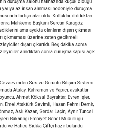
nin duruşma salonu halihazırda küçük olduğu
ı yarıya az insan alınması nedeniyle duruşma
usunda tartışmalar oldu. Koltuklar dolduktan
an sonra Mahkeme Başkanı Sercan Karagöz
ediklerini ama ayakta olanların dışarı çıkması
arı çıkmaması üzerine zaten gecikmeli
leyiciler dışarı çıkarıldı. Beş dakika sonra
leyiciler alındıktan sonra duruşma kapısı açık
ri Cezaevi’nden Ses ve Görüntü Bilişim Sistemi
şmada Atalay, Kahraman ve Yapıcı, avukatlar
yuncu, Ahmet Köksal Bayraktar, Evren İşler,
çın, Emel Ataktürk Sevimli, Hasan Fehmi Demir,
nmez, Aslı Kazan, Serdar Laçin, Aynır Tuncel
işleri Bakanlığı Emniyet Genel Müdürlüğü
rdu ve Hatice Sıdıka Çiftçi hazır bulundu.