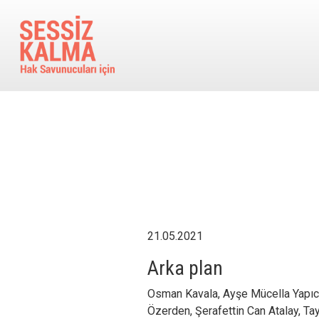
Ana içeriğe atla
21.05.2021
Arka plan
Osman Kavala, Ayşe Mücella Yapıcı
Özerden, Şerafettin Can Atalay, Tay