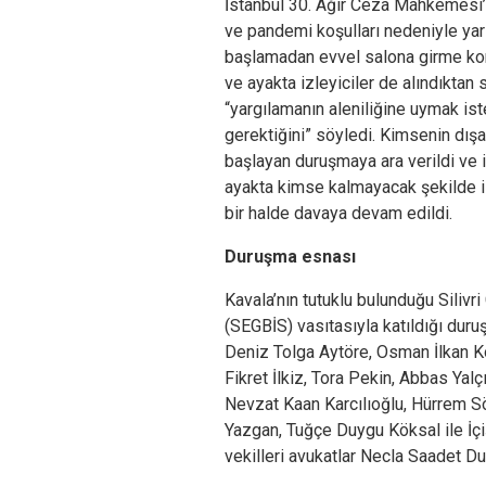
İstanbul 30. Ağır Ceza Mahkemesi’
ve pandemi koşulları nedeniyle yar
başlamadan evvel salona girme kon
ve ayakta izleyiciler de alındıkt
“yargılamanın aleniliğine uymak ist
gerektiğini” söyledi. Kimsenin dış
başlayan duruşmaya ara verildi ve iz
ayakta kimse kalmayacak şekilde iz
bir halde davaya devam edildi.
Duruşma esnası
Kavala’nın tutuklu bulunduğu Siliv
(SEGBİS) vasıtasıyla katıldığı duru
Deniz Tolga Aytöre, Osman İlkan Ko
Fikret İlkiz, Tora Pekin, Abbas Yal
Nevzat Kaan Karcılıoğlu, Hürrem Sö
Yazgan, Tuğçe Duygu Köksal ile İç
vekilleri avukatlar Necla Saadet Du