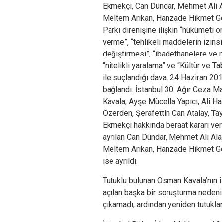
Ekmekçi, Can Dündar, Mehmet Ali A
Meltem Arıkan, Hanzade Hikmet Ge
Parkı direnişine ilişkin “hükümeti 
verme”, “tehlikeli maddelerin izins
değiştirmesi”, “ibadethanelere ve m
“nitelikli yaralama” ve “Kültür ve 
ile suçlandığı dava, 24 Haziran 20
bağlandı. İstanbul 30. Ağır Ceza 
Kavala, Ayşe Mücella Yapıcı, Ali H
Özerden, Şerafettin Can Atalay, Tay
Ekmekçi hakkında beraat kararı veril
ayrılan Can Dündar, Mehmet Ali Al
Meltem Arıkan, Hanzade Hikmet Ge
ise ayrıldı.
Tutuklu bulunan Osman Kavala’nın i
açılan başka bir soruşturma neden
çıkamadı, ardından yeniden tutuklan