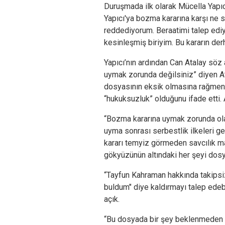
Duruşmada ilk olarak Mücella Yapı
Yapıcı'ya bozma kararına karşı ne s
reddediyorum. Beraatimi talep ediy
kesinleşmiş biriyim. Bu kararın der
Yapıcı’nın ardından Can Atalay söz 
uymak zorunda değilsiniz” diyen At
dosyasının eksik olmasına rağmen
“hukuksuzluk” olduğunu ifade etti. 
“Bozma kararına uymak zorunda ola
uyma sonrası serbestlik ilkeleri ge
kararı temyiz görmeden savcılık m
gökyüzünün altındaki her şeyi dosy
“Tayfun Kahraman hakkında takipsizl
buldum" diye kaldırmayı talep edeb
açık.
“Bu dosyada bir şey beklenmeden b