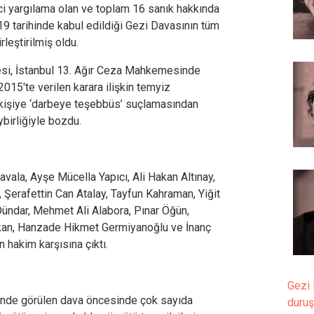
nci yargılama olan ve toplam 16 sanık hakkında
9 tarihinde kabul edildiği Gezi Davasının tüm
rleştirilmiş oldu.
esi, İstanbul 13. Ağır Ceza Mahkemesinde
2015'te verilen karara ilişkin temyiz
 kişiye ‘darbeye teşebbüs’ suçlamasından
oybirliğiyle bozdu.
ala, Ayşe Mücella Yapıcı, Ali Hakan Altınay,
Şerafettin Can Atalay, Tayfun Kahraman, Yiğit
Dündar, Mehmet Ali Alabora, Pınar Öğün,
an, Hanzade Hikmet Germiyanoğlu ve İnanç
hakim karşısına çıktı.
Gezi 
’nde görülen dava öncesinde çok sayıda
duru