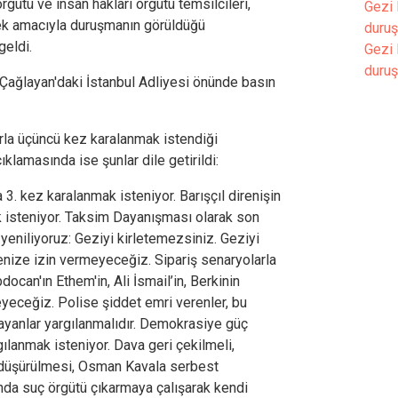
örgütü ve insan hakları örgütü temsilcileri,
Gezi 
tek amacıyla duruşmanın görüldüğü
duru
geldi.
Gezi 
duru
ağlayan'daki İstanbul Adliyesi önünde basın
rla üçüncü kez karalanmak istendiği
lamasında ise şunlar dile getirildi:
 3. kez karalanmak isteniyor. Barışçıl direnişin
ak isteniyor. Taksim Dayanışması olarak son
 yeniliyoruz: Geziyi kirletemezsiniz. Geziyi
nize izin vermeyeceğiz. Sipariş senaryolarla
ocan'ın Ethem'in, Ali İsmail’in, Berkinin
eyeceğiz. Polise şiddet emri verenler, bu
layanlar yargılanmalıdır. Demokrasiye güç
ılanmak isteniyor. Dava geri çekilmeli,
r düşürülmesi, Osman Kavala serbest
nda suç örgütü çıkarmaya çalışarak kendi