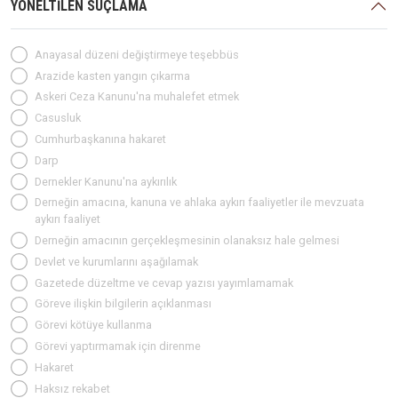
YÖNELTİLEN SUÇLAMA
Anayasal düzeni değiştirmeye teşebbüs
Arazide kasten yangın çıkarma
Askeri Ceza Kanunu'na muhalefet etmek
Casusluk
Cumhurbaşkanına hakaret
Darp
Dernekler Kanunu'na aykırılık
Derneğin amacına, kanuna ve ahlaka aykırı faaliyetler ile mevzuata
aykırı faaliyet
Derneğin amacının gerçekleşmesinin olanaksız hale gelmesi
Devlet ve kurumlarını aşağılamak
Gazetede düzeltme ve cevap yazısı yayımlamamak
Göreve ilişkin bilgilerin açıklanması
Görevi kötüye kullanma
Görevi yaptırmamak için direnme
Hakaret
Haksız rekabet