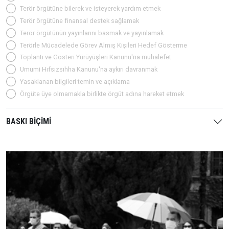
Terör örgütüne bilerek ve isteyerek yardım etmek
Terör örgütüne finansal destek sağlamak
Terör örgütünün yayınlarını basmak ve yayınlamak
Terörle Mücadelede Görev Almış Kişileri Hedef Gösterme
Toplantı ve Gösteri Yürüyüşleri Kanunu'na muhalefet
Umumi Hıfsızsıhha Kanunu'na aykırı davranmak
Yasaklanan bilgileri temin ve açıklama
Örgüte üye olmamakla birlikte örgüt adına hareket etmek
BASKI BİÇİMİ