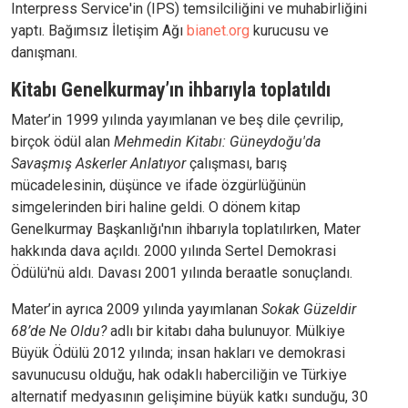
Interpress Service'in (IPS) temsilciliğini ve muhabirliğini
yaptı. Bağımsız İletişim Ağı
bianet.org
kurucusu ve
danışmanı.
Kitabı Genelkurmay’ın ihbarıyla toplatıldı
Mater’in 1999 yılında yayımlanan ve beş dile çevrilip,
birçok ödül alan
Mehmedin Kitabı: Güneydoğu'da
Savaşmış Askerler Anlatıyor
çalışması, barış
mücadelesinin, düşünce ve ifade özgürlüğünün
simgelerinden biri haline geldi. O dönem kitap
Genelkurmay Başkanlığı'nın ihbarıyla toplatılırken, Mater
hakkında dava açıldı. 2000 yılında Sertel Demokrasi
Ödülü'nü aldı. Davası 2001 yılında beraatle sonuçlandı.
Mater’in ayrıca 2009 yılında yayımlanan
Sokak Güzeldir
68’de Ne Oldu?
adlı bir kitabı daha bulunuyor. Mülkiye
Büyük Ödülü 2012 yılında; insan hakları ve demokrasi
savunucusu olduğu, hak odaklı haberciliğin ve Türkiye
alternatif medyasının gelişimine büyük katkı sunduğu, 30