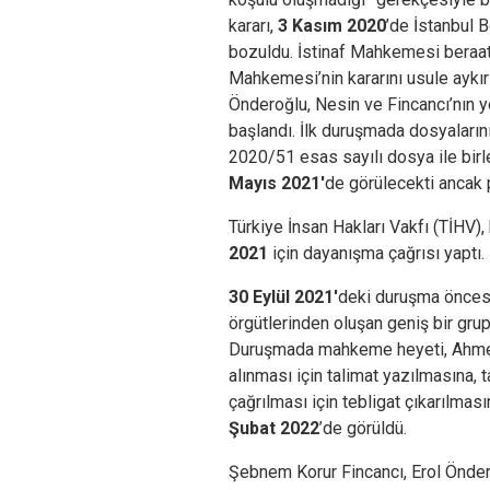
kararı,
3 Kasım 2020
’de İstanbul 
bozuldu. İstinaf Mahkemesi beraat 
Mahkemesi’nin kararını usule aykır
Önderoğlu, Nesin ve Fincancı’nın 
başlandı. İlk duruşmada dosyaları
2020/51 esas sayılı dosya ile birl
Mayıs 2021′
de görülecekti ancak
Türkiye İnsan Hakları Vakfı (TİHV),
2021
için dayanışma çağrısı yaptı.
30 Eylül 2021′
deki duruşma öncesi
örgütlerinden oluşan geniş bir grup
Duruşmada mahkeme heyeti, Ahmet 
alınması için talimat yazılmasına, 
çağrılması için tebligat çıkarılmas
Şubat 2022
’de görüldü.
Şebnem Korur Fincancı, Erol Önd