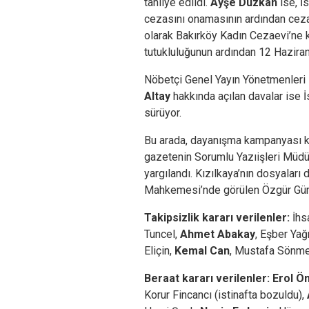
tahliye edildi.
Ayşe Düzkan
ise, İ
cezasını onamasının ardından ceza
olarak Bakırköy Kadın Cezaevi’ne k
tutukluluğunun ardından 12 Haziran
Nöbetçi Genel Yayın Yönetmenleri
Altay
hakkında açılan davalar ise
sürüyor.
Bu arada, dayanışma kampanyası 
gazetenin Sorumlu Yazıişleri Müdür
yargılandı. Kızılkaya’nın dosyaları
Mahkemesi’nde görülen Özgür Günde
Takipsizlik kararı verilenler:
İhs
Tuncel,
Ahmet Abakay
, Eşber Ya
Eliçin,
Kemal Can
, Mustafa Sönm
Beraat kararı verilenler: Erol 
Korur Fincancı (istinafta bozuldu),