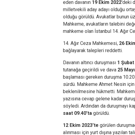
eden davanın
19 Ekim 2022
'deki 
milletvekili aday adayı olduğu ort
olduğu görüldü. Avukatlar bunun üz
Mahkeme, avukatların talebini değe
mahkeme olan İstanbul 14. Ağır 
14. Ağır Ceza Mahkemesi,
26 Eki
bağlayarak talepleri reddetti.
Davanın altıncı duruşması
1 Şubat
tutanağa geçirildi ve dava
25 Mayı
başlaması gereken duruşma 10.20 b
sürdü. Mahkeme Ahmet Nesin için y
beklenilmesine hükmetti. Mahkeme
yazısına cevap gelene kadar duruş
söyledi. Ardından da duruşmayı ka
saat 09.40’ta
görüldü.
12 Ekim 2023’te
görülen duruşmad
alınması için yurt dışına yazılan t