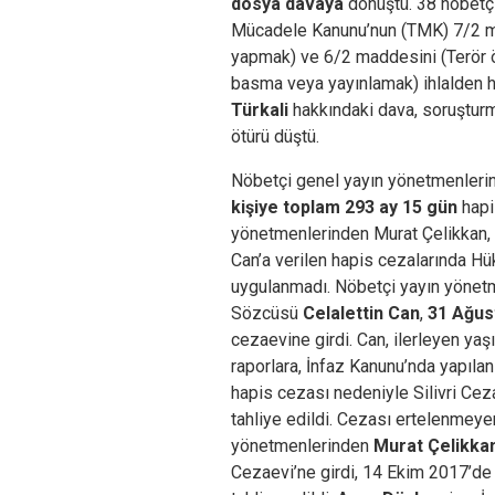
dosya davaya
dönüştü. 38 nöbetçi
Mücadele Kanunu’nun (TMK) 7/2 m
yapmak) ve 6/2 maddesini (Terör örg
basma veya yayınlamak) ihlalden hâ
Türkali
hakkındaki dava, soruştur
ötürü düştü.
Nöbetçi genel yayın yönetmenlerin
kişiye toplam 293 ay 15 gün
hapi
yönetmenlerinden Murat Çelikkan, 
Can’a verilen hapis cezalarında 
uygulanmadı. Nöbetçi yayın yönetme
Sözcüsü
Celalettin Can
,
31 Ağus
cezaevine girdi. Can, ilerleyen yaş
raporlara, İnfaz Kanunu’nda yapılan
hapis cezası nedeniyle Silivri Cez
tahliye edildi. Cezası ertelenmeye
yönetmenlerinden
Murat Çelikka
Cezaevi’ne girdi, 14 Ekim 2017’de