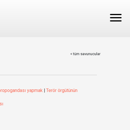
< tüm savunucular
 propogandası yapmak
|
Terör örgütünün
sı