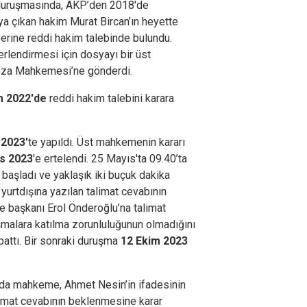
duruşmasında, AKP’den 2018'de
aya çıkan hakim Murat Bircan’ın heyette
erine reddi hakim talebinde bulundu.
rlendirmesi için dosyayı bir üst
Ceza Mahkemesi’ne gönderdi.
m 2022'de
reddi hakim talebini karara
 2023'
te yapıldı. Üst mahkemenin kararı
s 2023
'e ertelendi. 25 Mayıs'ta 09.40’ta
aşladı ve yaklaşık iki buçuk dakika
urtdışına yazılan talimat cevabının
 başkanı Erol Önderoğlu’na talimat
malara katılma zorunluluğunun olmadığını
pattı. Bir sonraki duruşma
12 Ekim 2023
a mahkeme, Ahmet Nesin’in ifadesinin
alimat cevabının beklenmesine karar