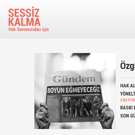
Ana içeriğe atla
Özg
HAK AL
YÖNEL
yayınl
BASKI 
SON G