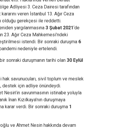
Bölge Adliyesi 3. Ceza Dairesi tarafından
kararını veren İstanbul 13. Ağır Ceza
ı olduğu gerekçesi ile reddetti.
yeniden yargılanmasına
3 Şubat 2021
‘de
nın 23. Ağır Ceza Mahkemesi’ndeki
eştirilmesi istendi. Bir sonraki duruşma
6
 pandemi nedeniyle ertelendi.
 bir sonraki duruşmanın tarihi olan
30 Eylül
 hak savunucuları, sivil toplum ve meslek
, destek için adliye önündeydi.
Nesin’in savunmasının istinabe yoluyla
tanık İnan Kızılkaya’nın duruşmaya
ına karar verdi. Bir sonraki duruşma
1
eroğlu ve Ahmet Nesin hakkında devam