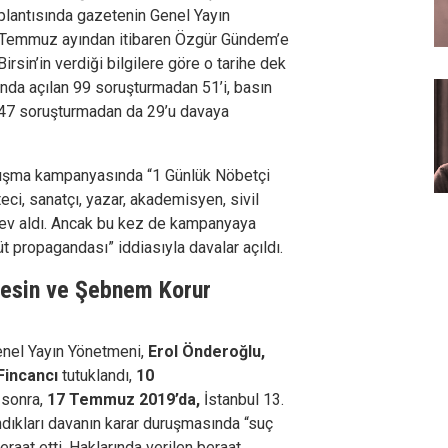
plantısında gazetenin Genel Yayın
 Temmuz ayından itibaren Özgür Gündem’e
 Birsin’in verdiği bilgilere göre o tarihe dek
da açılan 99 soruşturmadan 51’i, basın
 47 soruşturmadan da 29’u davaya
anışma kampanyasında “1 Günlük Nöbetçi
ci, sanatçı, yazar, akademisyen, sivil
rev aldı. Ancak bu kez de kampanyaya
güt propagandası” iddiasıyla davalar açıldı.
Nesin ve Şebnem Korur
enel Yayın Yönetmeni,
Erol Önderoğlu,
incancı
tutuklandı,
10
l sonra,
17 Temmuz 2019’da,
İstanbul 13.
ıkları davanın karar duruşmasında “suç
raat etti. Haklarında verilen beraat