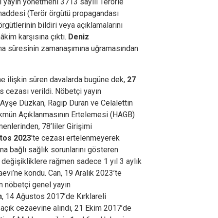
 yayın yönetmeni 3713 sayılı Terörle
addesi (Terör örgütü propagandası
ütlerinin bildiri veya açıklamalarını
kim karşısına çıktı.
Deniz
ma süresinin zamanaşımına uğramasından
e ilişkin süren davalarda bugüne dek,
27
s cezası verildi. Nöbetçi yayın
Ayşe Düzkan, Ragıp Duran ve Celalettin
Hükmün Açıklanmasının Ertelemesi (HAGB)
nlerinden, 78’liler Girişimi
tos 2023
'te cezası ertelenmeyerek
ına bağlı sağlık sorunlarını gösteren
 değişikliklere rağmen sadece 1 yıl 3 aylık
aevi’ne kondu. Can, 19 Aralık 2023’te
n nöbetçi genel yayın
n
, 14 Ağustos 2017’de Kırklareli
 açık cezaevine alındı, 21 Ekim 2017’de