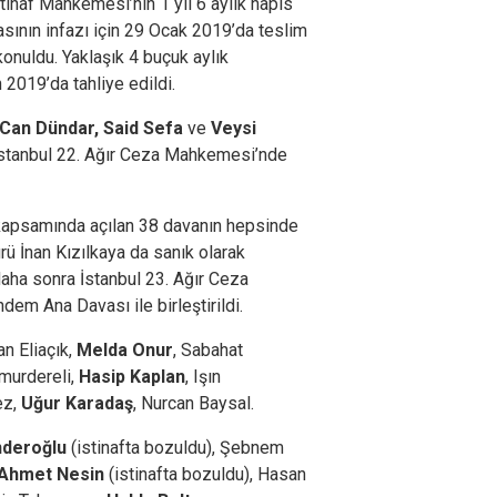
stinaf Mahkemesi’nin 1 yıl 6 aylık hapis
sının infazı için 29 Ocak 2019’da teslim
onuldu. Yaklaşık 4 buçuk aylık
 2019’da tahliye edildi.
Can Dündar, Said Sefa
ve
Veysi
 İstanbul 22. Ağır Ceza Mahkemesi’nde
kapsamında açılan 38 davanın hepsinde
ü İnan Kızılkaya da sanık olarak
 daha sonra İstanbul 23. Ağır Ceza
m Ana Davası ile birleştirildi.
an Eliaçık,
Melda Onur
, Sabahat
ğmurdereli,
Hasip Kaplan
, Işın
ez,
Uğur Karadaş
, Nurcan Baysal.
Önderoğlu
(istinafta bozuldu), Şebnem
Ahmet Nesin
(istinafta bozuldu), Hasan