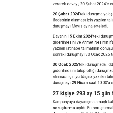
vererek davayı, 20 Şubat 2024’e er
20 Şubat 2024
'teki duruşma yala
ifadesinin alınması için yazılan t
duruşmayı Mayıs ayına erteledi.
Davanın
15 Ekim 2024
'teki duruş
giderilmesini ve Ahmet Nesin’in ifa
yazılan istinabe talimatının dönüş
sonraki duruşmayı 30 Ocak 2025 tar
30 Ocak 2025
'teki duruşmada, İd
giderilmesini talep ettiği duruşm
alınması için yurtdışına yazılan t
duruşmayı
29 Nisan
saat 10.00'a e
27 kişiye 293 ay 15 gün
Kampanyaya dayanışma amaçlı kat
soruşturma
açıldı. Bu soruşturma