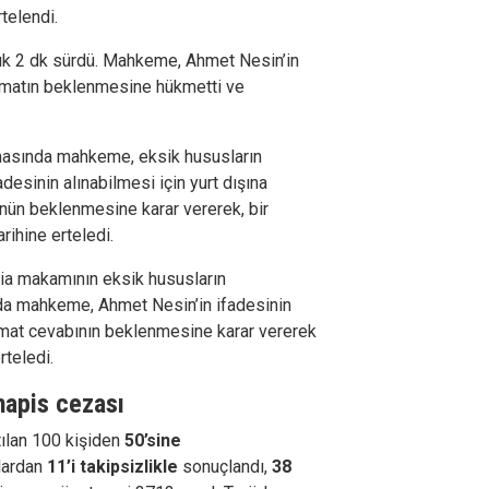
telendi.
şık 2 dk sürdü. Mahkeme,
Ahmet Nesin’in
alimatın beklenmesine hükmetti ve
masında m
ahkeme, eksik hususların
desinin alınabilmesi için yurt dışına
ünün beklenmesine karar vererek, bir
ihine erteledi.
dia makamının eksik hususların
ada mahkeme, Ahmet Nesin’in ifadesinin
alimat cevabının beklenmesine karar vererek
rteledi.
hapis cezası
ılan 100 kişiden
50’sine
lardan
11’i takipsizlikle
sonuçlandı,
38