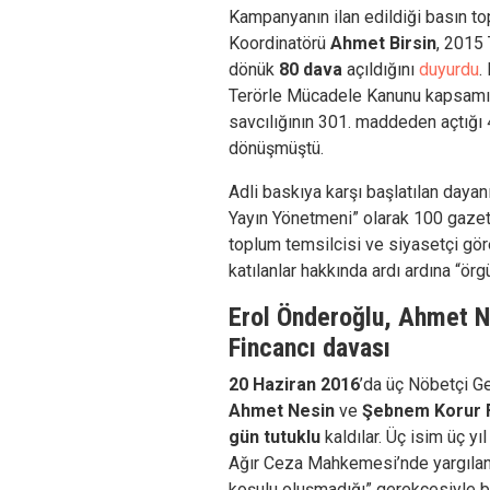
Kampanyanın ilan edildiği basın to
Koordinatörü
Ahmet Birsin
, 2015
dönük
80 dava
açıldığını
duyurdu
.
Terörle Mücadele Kanunu kapsamın
savcılığının 301. maddeden açtığı
dönüşmüştü.
Adli baskıya karşı başlatılan day
Yayın Yönetmeni” olarak 100 gazete
toplum temsilcisi ve siyasetçi gö
katılanlar hakkında ardı ardına “ör
Erol Önderoğlu, Ahmet 
Fincancı davası
20 Haziran 2016
’da üç Nöbetçi G
Ahmet Nesin
ve
Şebnem Korur F
gün
tutuklu
kaldılar. Üç isim üç yı
Ağır Ceza Mahkemesi’nde yargıland
koşulu oluşmadığı” gerekçesiyle be