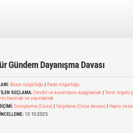
ür Gündem Dayanışma Davası
ANI:
Basın özgürlüğü
|
İfade özgürlüğü
TİLEN SUÇLAMA:
Devlet ve kurumlarını aşağılamak
|
Terör örgütü
arını basmak ve yayınlamak
BİÇİMİ:
Soruşturma (Ceza)
|
Yargılama (Ceza davası)
|
Hapis ceza
ÜNCELLEME:
13.10.2025