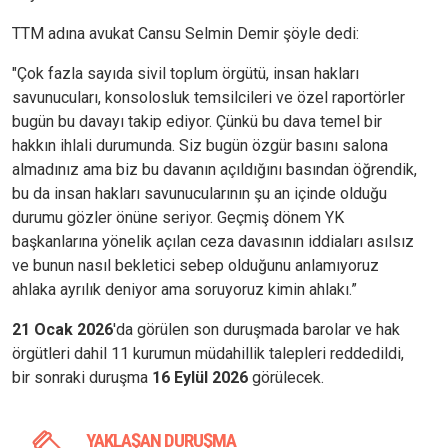
TTM adına avukat Cansu Selmin Demir şöyle dedi:
"Çok fazla sayıda sivil toplum örgütü, insan hakları
savunucuları, konsolosluk temsilcileri ve özel raportörler
bugün bu davayı takip ediyor. Çünkü bu dava temel bir
hakkın ihlali durumunda. Siz bugün özgür basını salona
almadınız ama biz bu davanın açıldığını basından öğrendik,
bu da insan hakları savunucularının şu an içinde olduğu
durumu gözler önüne seriyor. Geçmiş dönem YK
başkanlarına yönelik açılan ceza davasının iddiaları asılsız
ve bunun nasıl bekletici sebep olduğunu anlamıyoruz
ahlaka ayrılık deniyor ama soruyoruz kimin ahlakı.”
21 Ocak 2026
'da görülen son duruşmada barolar ve hak
örgütleri dahil 11 kurumun müdahillik talepleri reddedildi,
bir sonraki duruşma
16 Eylül 2026
görülecek.
YAKLAŞAN DURUŞMA