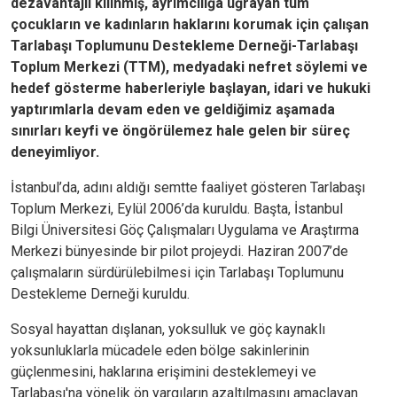
dezavantajlı kılınmış, ayrımcılığa uğrayan tüm
çocukların ve kadınların haklarını korumak için çalışan
Tarlabaşı Toplumunu Destekleme Derneği-Tarlabaşı
Toplum Merkezi (TTM), medyadaki nefret söylemi ve
hedef gösterme haberleriyle başlayan, idari ve hukuki
yaptırımlarla devam eden ve geldiğimiz aşamada
sınırları keyfi ve öngörülemez hale gelen bir süreç
deneyimliyor.
İstanbul’da, adını aldığı semtte faaliyet gösteren Tarlabaşı
Toplum Merkezi, Eylül 2006’da kuruldu. Başta, İstanbul
Bilgi Üniversitesi Göç Çalışmaları Uygulama ve Araştırma
Merkezi bünyesinde bir pilot projeydi. Haziran 2007’de
çalışmaların sürdürülebilmesi için Tarlabaşı Toplumunu
Destekleme Derneği kuruldu.
Sosyal hayattan dışlanan, yoksulluk ve göç kaynaklı
yoksunluklarla mücadele eden bölge sakinlerinin
güçlenmesini, haklarına erişimini desteklemeyi ve
Tarlabaşı'na yönelik ön yargıların azaltılmasını amaçlayan