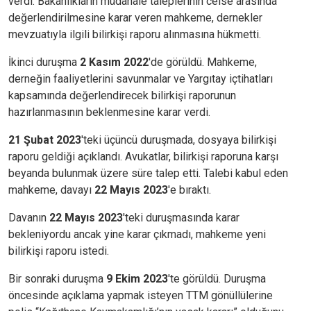
verdi. Bakanlıkların müdahale taleplerinin celse arasında
değerlendirilmesine karar veren mahkeme, dernekler
mevzuatıyla ilgili bilirkişi raporu alınmasına hükmetti.
İkinci duruşma
2 Kasım 2022
'de görüldü. Mahkeme,
derneğin faaliyetlerini savunmalar ve Yargıtay içtihatları
kapsamında değerlendirecek bilirkişi raporunun
hazırlanmasının beklenmesine karar verdi.
21 Şubat 2023
'teki üçüncü duruşmada, dosyaya bilirkişi
raporu geldiği açıklandı. Avukatlar, bilirkişi raporuna karşı
beyanda bulunmak üzere süre talep etti. Talebi kabul eden
mahkeme, davayı
22 Mayıs 2023
'e bıraktı.
Davanın
22 Mayıs 2023
'teki duruşmasında karar
bekleniyordu ancak yine karar çıkmadı, mahkeme yeni
bilirkişi raporu istedi.
Bir sonraki duruşma
9 Ekim 2023
'te görüldü. Duruşma
öncesinde açıklama yapmak isteyen TTM gönüllülerine