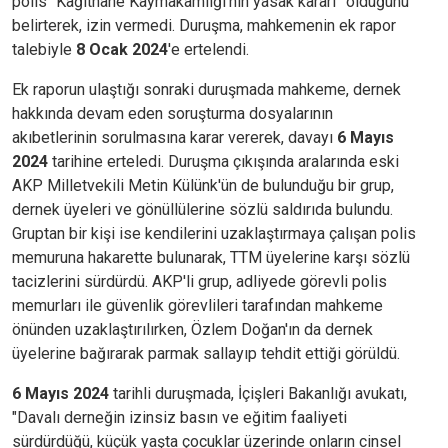
polis “Kağıthane Kaymakamlığı’nın yasak kararı” olduğunu
belirterek, izin vermedi. Duruşma, mahkemenin ek rapor
talebiyle
8 Ocak 2024
'e ertelendi.
Ek raporun ulaştığı sonraki duruşmada mahkeme, dernek
hakkında devam eden soruşturma dosyalarının
akıbetlerinin sorulmasına karar vererek, davayı
6 Mayıs
2024
tarihine erteledi. Duruşma çıkışında aralarında eski
AKP Milletvekili Metin Külünk'ün de bulunduğu bir grup,
dernek üyeleri ve gönüllülerine sözlü saldırıda bulundu.
Gruptan bir kişi ise kendilerini uzaklaştırmaya çalışan polis
memuruna hakarette bulunarak, TTM üyelerine karşı sözlü
tacizlerini sürdürdü. AKP'li grup, adliyede görevli polis
memurları ile güvenlik görevlileri tarafından mahkeme
önünden uzaklaştırılırken, Özlem Doğan'ın da dernek
üyelerine bağırarak parmak sallayıp tehdit ettiği görüldü.
6 Mayıs 2024
tarihli duruşmada,
İçişleri Bakanlığı avukatı,
"Davalı derneğin izinsiz basın ve eğitim faaliyeti
sürdürdüğü, küçük yaşta çocuklar üzerinde onların cinsel