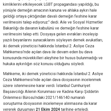
kimliklerini etkileyecek LGBT propagandası yapıldığı, bu
yönüyle derneğin amacının kanuna ve ahlaka aykırı hale
geldiği ortaya çıktığından davalı derneğin feshine karar
verilmesini talep ediyoruz." dedi. Aile ve Sosyal Hizmetler
Bakanlığı da davanın kabulünü ve derneğin feshine karar
verilmesini talep etti. Dosyaya gelen evrakları inceleyip
yazılı beyanlarını sunacaklarını söyleyen dernek avukatları,
iki dernek yöneticisi hakkında İstanbul 2. Asliye Ceza
Mahkemesi’nde açılan dava ile devam eden bu dava
konusunda müvekkilleri aleyhine bir husus bulunmadığı ve
hukuka aykırılığın söz konusu olduğunu söyledi.
Mahkeme, iki dernek yöneticisi hakkında İstanbul 2. Asliye
Ceza Mahkemesi’nde açılan dava dosyasının incelenmek
üzere istenmesine karar verdi. İstanbul Cumhuriyet
Başsavcılığı Ailenin Korunması ve Kadına Karşı Şiddetin
Önlenmesi Bürosu’ndaki 2021/146140 numaralı
soruşturma dosyasının incelemeye alınmasına da karar
vererek duruşmayı
21 Ekim 2024
tarihine erteledi.