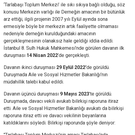
‘Tarlabaşı Toplum Merkezi’ ile sıkı sıkıya bağlı olduğu, söz
konusu Merkezin varlığı ile Derneğin amacının bir bütünlük
arz ettiği, ilgili projenin 2007 yılı Eylül ayında sona
ermesiyle böyle bir merkezin artık faaliyette olmaması
nedeniyle derneğin kurulduğundaki amacının
gerçekleşmesinin olanaksız hale geldiği iddia edildi.
İstanbul 8. Sulh Hukuk Mahkemesi’nde görülen davanın ilk
duruşması
14 Nisan 2022
’de gerçekleşti.
Davanın ikinci duruşması
29 Eylül 2022’
de görüldü.
Duruşmada Aile ve Sosyal Hizmetler Bakanlığı’nın
müdahillik talebi kabul edildi.
Davanın üçüncü duruşması
9 Mayıs 2023
'te görüldü.
Duruşmada, davacı vekili avukatı bilirkişi raporuna itiraz
etti. Aile ve Sosyal Hizmetler Bakanlığı avukatı da bilirkişi
raporuna itiraz etti ve davacı vekilinin beyanlarına
katıldıklarını söyledi. Bilirkişi raporunda şöyle deniyor:
"Tarlabaşı Toplum Merkezi’nin amacı Tarlabaşı’nda