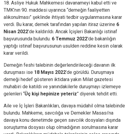
18. Asliye Hukuk Mahkemesi davanameyi kabul etti ve
TMK’nın 90. maddesi uyarınca “derneğin faaliyetten
alıkonulması” şeklinde ihtiyati tedbir uygulanmasına karar
verdi. Bu karar, dernek tarafından yapılan itiraz üzerine
6
Nisan 2022
’de kaldırıldı. Ancak İçişleri Bakanlığı istinaf
başvurusunda bulundu.
6 Temmuz 2022
'de bakanlığın
yaptığı istinaf başvurusunun usulden reddine kesin olarak
karar verildi.
Derneğin feshi talebinin değerlendirileceği davanın ilk
duruşması ise
18 Mayıs 2022
’de görüldü. Duruşmaya
derneği hedef gösteren iktidara yakın Milat gazetesi
muhabiri de katıldı ve yanındakilerle duruşmayı izlemeye
gelenleri “
Üç kişi hepinize yeteriz
” diyerek tehdit etti.
Aile ve İç İşleri Bakanlıkları, davaya müdahil olma talebinde
bulundu. Mahkeme, savcılığa ve Dernekler Masası’na
davaya konu denetimde geçen savcılık dosyaları dışında
soruşturma dosyası olup olmadığının sorulmasına karar