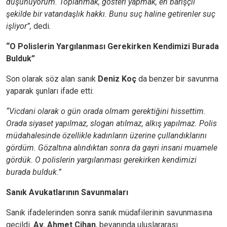
düşünüyorum. Toplanmak, gösteri yapmak, en barışçıl
şekilde bir vatandaşlık hakkı. Bunu suç haline getirenler suç
işliyor”,
dedi
.
“O Polislerin Yargılanması Gerekirken Kendimizi Burada
Bulduk”
Son olarak söz alan sanık
Deniz Koç
da benzer bir savunma
yaparak şunları ifade etti:
“Vicdani olarak o gün orada olmam gerektiğini hissettim.
Orada siyaset yapılmaz, slogan atılmaz, alkış yapılmaz. Polis
müdahalesinde özellikle kadınların üzerine çullandıklarını
gördüm. Gözaltına alındıktan sonra da gayri insani muamele
gördük. O polislerin yargılanması gerekirken kendimizi
burada bulduk.”
Sanık Avukatlarının Savunmaları
Sanık ifadelerinden sonra sanık müdafilerinin savunmasına
geçildi.
Av. Ahmet Cihan
, beyanında uluslararası