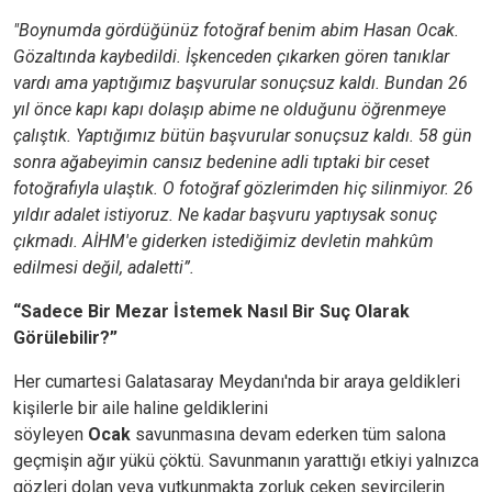
"Boynumda gördüğünüz fotoğraf benim abim Hasan Ocak.
Gözaltında kaybedildi. İşkenceden çıkarken gören tanıklar
vardı ama yaptığımız başvurular sonuçsuz kaldı. Bundan 26
yıl önce kapı kapı dolaşıp abime ne olduğunu öğrenmeye
çalıştık. Yaptığımız bütün başvurular sonuçsuz kaldı. 58 gün
sonra ağabeyimin cansız bedenine adli tıptaki bir ceset
fotoğrafıyla ulaştık. O fotoğraf gözlerimden hiç silinmiyor. 26
yıldır adalet istiyoruz. Ne kadar başvuru yaptıysak sonuç
çıkmadı. AİHM'e giderken istediğimiz devletin mahkûm
edilmesi değil, adaletti”.
“Sadece Bir Mezar İstemek Nasıl Bir Suç Olarak
Görülebilir?”
Her cumartesi Galatasaray Meydanı'nda bir araya geldikleri
kişilerle bir aile haline geldiklerini
söyleyen
Ocak
savunmasına devam ederken tüm salona
geçmişin ağır yükü çöktü. Savunmanın yarattığı etkiyi yalnızca
gözleri dolan veya yutkunmakta zorluk çeken seyircilerin