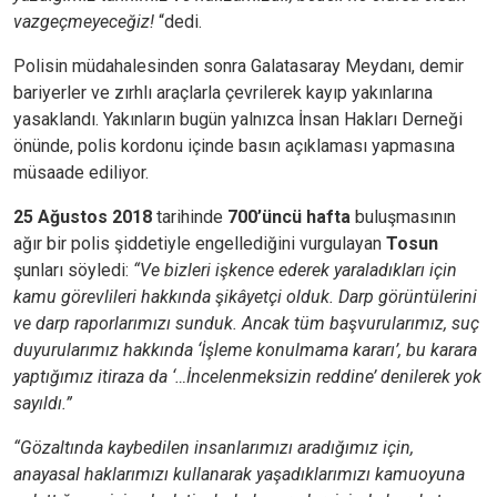
vazgeçmeyeceğiz!
“dedi.
Polisin müdahalesinden sonra Galatasaray Meydanı, demir
bariyerler ve zırhlı araçlarla çevrilerek kayıp yakınlarına
yasaklandı. Yakınların bugün yalnızca İnsan Hakları Derneği
önünde, polis kordonu içinde basın açıklaması yapmasına
müsaade ediliyor.
25 Ağustos 2018
tarihinde
700’üncü hafta
buluşmasının
ağır bir polis şiddetiyle engellediğini vurgulayan
Tosun
şunları söyledi:
“Ve bizleri işkence ederek yaraladıkları için
kamu görevlileri hakkında şikâyetçi olduk. Darp görüntülerini
ve darp raporlarımızı sunduk. Ancak tüm başvurularımız, suç
duyurularımız hakkında ‘İşleme konulmama kararı’, bu karara
yaptığımız itiraza da ‘…İncelenmeksizin reddine’ denilerek yok
sayıldı.”
“Gözaltında kaybedilen insanlarımızı aradığımız için,
anayasal haklarımızı kullanarak yaşadıklarımızı kamuoyuna