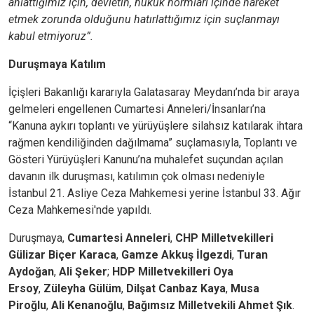
anlattığımız için, devletin, hukuk normları içinde hareket
etmek zorunda olduğunu hatırlattığımız için suçlanmayı
kabul etmiyoruz”.
Duruşmaya Katılım
İçişleri Bakanlığı kararıyla Galatasaray Meydanı’nda bir araya
gelmeleri engellenen Cumartesi Anneleri/İnsanları’na
“Kanuna aykırı toplantı ve yürüyüşlere silahsız katılarak ihtara
rağmen kendiliğinden dağılmama” suçlamasıyla, Toplantı ve
Gösteri Yürüyüşleri Kanunu’na muhalefet suçundan açılan
davanın ilk duruşması, katılımın çok olması nedeniyle
İstanbul 21. Asliye Ceza Mahkemesi yerine İstanbul 33. Ağır
Ceza Mahkemesi'nde yapıldı.
Duruşmaya,
Cumartesi Anneleri
,
CHP Milletvekilleri
Gülizar Biçer Karaca
,
Gamze Akkuş İlgezdi
,
Turan
Aydoğan
,
Ali Şeker
;
HDP Milletvekilleri Oya
Ersoy
,
Züleyha Gülüm
,
Dilşat Canbaz Kaya
,
Musa
Piroğlu
,
Ali Kenanoğlu
,
Bağımsız Milletvekili Ahmet Şık
.