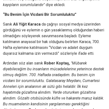
kayıpların sorumlularıdır"
diye ekledi.
“Bu Benim İçin Vicdani Bir Sorumluluktu”
Sanık
Ali Yiğit Karaca
da çağrıyı sosyal medya üzerinden
gördüğünü ve eylemin o gün yasaklanmış olduğundan haberi
olmadığını söyleyerek savunmasına başladı. Eyleme
katılmanın anayasal bir hak olduğunu belirten Karaca, 700.
Hafta eylemine katılmasını “Vicdan ve adalet duygum
duyarsız kalmama izin vermezdi” sözleriyle ifade etti.
Ardından söz alan sanık
Rober Koptaş,
"Mübarek
diyebileceğim bu insanların mücadelelerine yeterince destek
olmuş değilim. 700. Haftada oradaydım. Bu benim için
vicdani bir sorumluluktu. Galatasaray Meydanı, Cumartesi
Anneleri için analarının ak sütü gibi helaldir. İlk kez
hayatımda gözaltına alındım. Yerde otururken gözaltına
alındım. Gözaltı otobüsünde küfre ve hakarete maruz kaldık.
Bu muamelenin kendisinin yargılanması gerektiğini