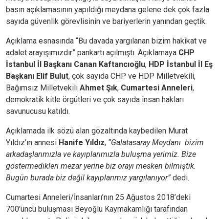
basın açıklamasının yapıldığı meydana gelene dek çok fazla
sayıda güvenlik görevlisinin ve bariyerlerin yanından geçtik.
Açıklama esnasında “Bu davada yargılanan bizim hakikat ve
adalet arayışımızdır” pankartı açılmıştı. Açıklamaya
CHP
İstanbul İl Başkanı Canan Kaftancıoğlu
,
HDP İstanbul İl Eş
Başkanı Elif Bulut
, çok sayıda CHP ve HDP Milletvekili,
Bağımsız Milletvekili
Ahmet Şık
,
Cumartesi Anneleri
,
demokratik kitle örgütleri ve çok sayıda insan hakları
savunucusu katıldı.
Açıklamada ilk sözü alan gözaltında kaybedilen Murat
Yıldız’ın annesi
Hanife Yıldız
,
“Galatasaray Meydanı bizim
arkadaşlarımızla ve kayıplarımızla buluşma yerimiz. Bize
göstermedikleri mezar yerine biz orayı mesken bilmiştik.
Bugün burada biz değil kayıplarımız yargılanıyor”
dedi.
Cumartesi Anneleri/İnsanları’nın 25 Ağustos 2018’deki
700’üncü buluşması Beyoğlu Kaymakamlığı tarafından