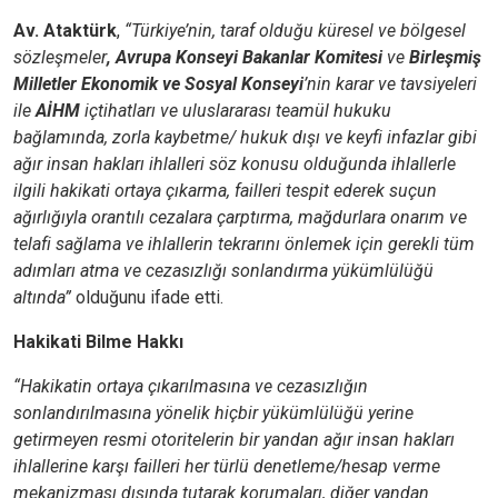
Av. Ataktürk
,
“Türkiye’nin, taraf olduğu küresel ve bölgesel
sözleşmeler
, Avrupa Konseyi Bakanlar Komitesi
ve
Birleşmiş
Milletler Ekonomik ve Sosyal Konseyi
’nin karar ve tavsiyeleri
ile
AİHM
içtihatları ve uluslararası teamül hukuku
bağlamında, zorla kaybetme/ hukuk dışı ve keyfi infazlar gibi
ağır insan hakları ihlalleri söz konusu olduğunda ihlallerle
ilgili hakikati ortaya çıkarma, failleri tespit ederek suçun
ağırlığıyla orantılı cezalara çarptırma, mağdurlara onarım ve
telafi sağlama ve ihlallerin tekrarını önlemek için gerekli tüm
adımları atma ve cezasızlığı sonlandırma yükümlülüğü
altında”
olduğunu ifade etti.
Hakikati Bilme Hakkı
“Hakikatin ortaya çıkarılmasına ve cezasızlığın
sonlandırılmasına yönelik hiçbir yükümlülüğü yerine
getirmeyen resmi otoritelerin bir yandan ağır insan hakları
ihlallerine karşı failleri her türlü denetleme/hesap verme
mekanizması dışında tutarak korumaları, diğer yandan