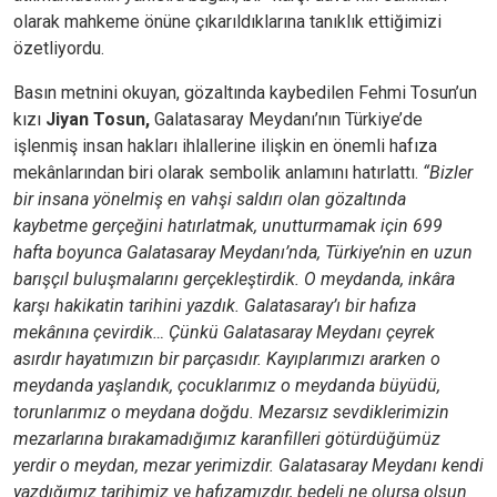
olarak mahkeme önüne çıkarıldıklarına tanıklık ettiğimizi
özetliyordu.
Basın metnini okuyan, gözaltında kaybedilen Fehmi Tosun’un
kızı
Jiyan Tosun,
Galatasaray Meydanı’nın Türkiye’de
işlenmiş insan hakları ihlallerine ilişkin en önemli hafıza
mekânlarından biri olarak sembolik anlamını hatırlattı.
“Bizler
bir insana yönelmiş en vahşi saldırı olan gözaltında
kaybetme gerçeğini hatırlatmak, unutturmamak için 699
hafta boyunca Galatasaray Meydanı’nda, Türkiye’nin en uzun
barışçıl buluşmalarını gerçekleştirdik. O meydanda, inkâra
karşı hakikatin tarihini yazdık. Galatasaray’ı bir hafıza
mekânına çevirdik… Çünkü Galatasaray Meydanı çeyrek
asırdır hayatımızın bir parçasıdır. Kayıplarımızı ararken o
meydanda yaşlandık, çocuklarımız o meydanda büyüdü,
torunlarımız o meydana doğdu. Mezarsız sevdiklerimizin
mezarlarına bırakamadığımız karanfilleri götürdüğümüz
yerdir o meydan, mezar yerimizdir. Galatasaray Meydanı kendi
yazdığımız tarihimiz ve hafızamızdır, bedeli ne olursa olsun