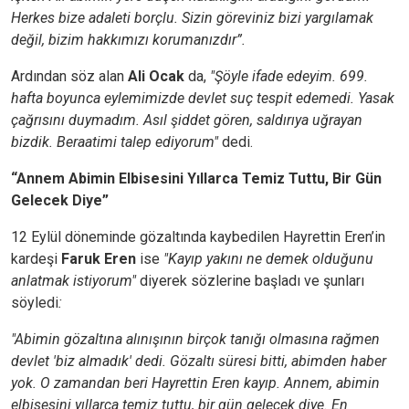
Herkes bize adaleti borçlu. Sizin göreviniz bizi yargılamak
değil, bizim hakkımızı korumanızdır”.
Ardından söz alan
Ali Ocak
da,
"Şöyle ifade edeyim. 699.
hafta boyunca eylemimizde devlet suç tespit edemedi. Yasak
çağrısını duymadım. Asıl şiddet gören, saldırıya uğrayan
bizdik. Beraatimi talep ediyorum"
dedi.
“Annem Abimin Elbisesini Yıllarca Temiz Tuttu, Bir Gün
Gelecek Diye”
12 Eylül döneminde gözaltında kaybedilen Hayrettin Eren’in
kardeşi
Faruk Eren
ise
"Kayıp yakını ne demek olduğunu
anlatmak istiyorum"
diyerek sözlerine başladı ve şunları
söyledi
:
"Abimin gözaltına alınışının birçok tanığı olmasına rağmen
devlet 'biz almadık' dedi. Gözaltı süresi bitti, abimden haber
yok. O zamandan beri Hayrettin Eren kayıp. Annem, abimin
elbisesini yıllarca temiz tuttu, bir gün gelecek diye. En