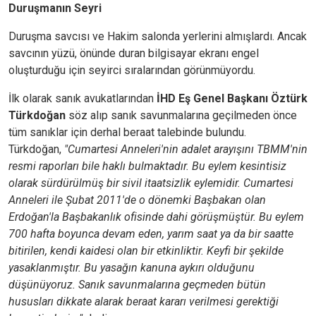
Duruşmanın Seyri
Duruşma savcısı ve Hakim salonda yerlerini almışlardı. Ancak
savcının yüzü, önünde duran bilgisayar ekranı engel
oluşturduğu için seyirci sıralarından görünmüyordu.
İlk olarak
sanık avukatlarından
İHD Eş Genel Başkanı Öztürk
Türkdoğan
söz alıp sanık savunmalarına geçilmeden önce
tüm sanıklar için derhal beraat talebinde bulundu.
Türkdoğan,
"Cumartesi Anneleri'nin adalet arayışını TBMM'nin
resmi raporları bile haklı bulmaktadır. Bu eylem kesintisiz
olarak sürdürülmüş bir sivil itaatsizlik eylemidir. Cumartesi
Anneleri ile Şubat 2011'de o dönemki Başbakan olan
Erdoğan'la Başbakanlık ofisinde dahi görüşmüştür. Bu eylem
700 hafta boyunca devam eden, yarım saat ya da bir saatte
bitirilen, kendi kaidesi olan bir etkinliktir. Keyfi bir şekilde
yasaklanmıştır. Bu yasağın kanuna aykırı olduğunu
düşünüyoruz. Sanık savunmalarına geçmeden bütün
hususları dikkate alarak beraat kararı verilmesi gerektiği