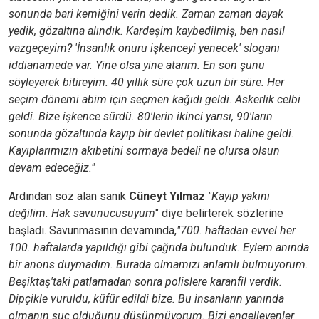
sonunda bari kemiğini verin dedik. Zaman zaman dayak
yedik, gözaltına alındık. Kardeşim kaybedilmiş, ben nasıl
vazgeçeyim? 'İnsanlık onuru işkenceyi yenecek' sloganı
iddianamede var. Yine olsa yine atarım. En son şunu
söyleyerek bitireyim. 40 yıllık süre çok uzun bir süre. Her
seçim dönemi abim için seçmen kağıdı geldi. Askerlik celbi
geldi. Bize işkence sürdü. 80'lerin ikinci yarısı, 90'ların
sonunda gözaltında kayıp bir devlet politikası haline geldi.
Kayıplarımızın akıbetini sormaya bedeli ne olursa olsun
devam edeceğiz."
Ardından söz alan sanık
Cüneyt Yılmaz
"Kayıp yakını
değilim. Hak savunucusuyum
" diye belirterek sözlerine
başladı. Savunmasının devamında,
"700. haftadan evvel her
100. haftalarda yapıldığı gibi çağrıda bulunduk. Eylem anında
bir anons duymadım. Burada olmamızı anlamlı bulmuyorum.
Beşiktaş'taki patlamadan sonra polislere karanfil verdik.
Dipçikle vuruldu, küfür edildi bize. Bu insanların yanında
olmanın suç olduğunu düşünmüyorum. Bizi engelleyenler