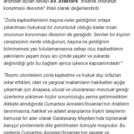
ardından açılan davayı
Av. Ataktürk
“insanlık onurunun
korunması ilkesinin” ihlali olarak değerlendirdi:
“Zorla kaybedilenlerin başına neler geldiğinin ortaya
çıkarılması hukuksal bir zorunluluk olduğu kadar insan
onurunun korunması ilkesinin de gereğidir. Sevilen bir kişinin
cenazesinin nerde olduğunun, başına ne geldiğinin
bilinmemesi yas tutulamamasına sebep olur, kaybedilenin
yakınlarını yaşam boyu acı içinde yaşatır ve yukarda
değinildiği gibi bu bağlam ayrıca işkence kapsamındadır.”
“Resmi otoritelerin zorla kaybetme ve hukuk dışı infazları
inkar ettikleri, idari ve yargısal makamların hakikatleri açığa
çıkarmak için Anayasa, ulusal ve uluslararası mevzuat gereği
üzerlerine yüklenen hiçbir sorumluluğu yerine getirmedikleri
dikkate alındığında Cumartesi Anneleri/İnsanları’nın ihlallerin
tanınmasına, hakikat ve adalet arayışlarına ilişkin taleplerini
kamusal bir alan olarak Galatasaray Meydanı’nda toplanarak
barışçıl yöntemlerle dile getirilmeleri tümüyle meşrudur. Bu
nedenle Cumartesi Anneleri/İnsanları’nın yasalar ve