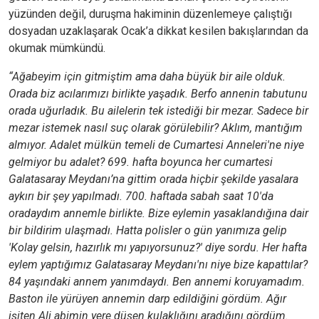
yüzünden değil, duruşma hakiminin düzenlemeye çalıştığı
dosyadan uzaklaşarak Ocak’a dikkat kesilen bakışlarından da
okumak mümkündü.
“Ağabeyim için gitmiştim ama daha büyük bir aile olduk.
Orada biz acılarımızı birlikte yaşadık. Berfo annenin tabutunu
orada uğurladık. Bu ailelerin tek istediği bir mezar. Sadece bir
mezar istemek nasıl suç olarak görülebilir? Aklım, mantığım
almıyor. Adalet mülkün temeli de Cumartesi Anneleri'ne niye
gelmiyor bu adalet? 699. hafta boyunca her cumartesi
Galatasaray Meydanı’na gittim orada hiçbir şekilde yasalara
aykırı bir şey yapılmadı. 700. haftada sabah saat 10'da
oradaydım annemle birlikte. Bize eylemin yasaklandığına dair
bir bildirim ulaşmadı. Hatta polisler o gün yanımıza gelip
'Kolay gelsin, hazırlık mı yapıyorsunuz?' diye sordu. Her hafta
eylem yaptığımız Galatasaray Meydanı'nı niye bize kapattılar?
84 yaşındaki annem yanımdaydı. Ben annemi koruyamadım.
Baston ile yürüyen annemin darp edildiğini gördüm. Ağır
işiten Ali abimin yere düşen kulaklığını aradığını gördüm.