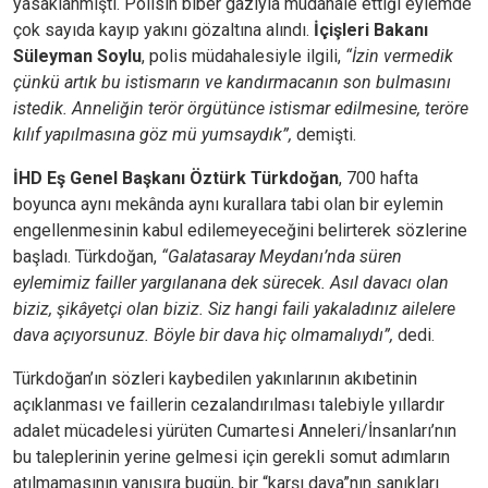
yasaklanmıştı. Polisin biber gazıyla müdahale ettiği eylemde
çok sayıda kayıp yakını gözaltına alındı.
İçişleri Bakanı
Süleyman Soylu
, polis müdahalesiyle ilgili,
“İzin vermedik
çünkü artık bu istismarın ve kandırmacanın son bulmasını
istedik. Anneliğin terör örgütünce istismar edilmesine, teröre
kılıf yapılmasına göz mü yumsaydık”,
demişti.
İHD Eş Genel Başkanı Öztürk Türkdoğan
, 700 hafta
boyunca aynı mekânda aynı kurallara tabi olan bir eylemin
engellenmesinin kabul edilemeyeceğini belirterek sözlerine
başladı. Türkdoğan,
“Galatasaray Meydanı’nda süren
eylemimiz failler yargılanana dek sürecek. Asıl davacı olan
biziz, şikâyetçi olan biziz. Siz hangi faili yakaladınız ailelere
dava açıyorsunuz. Böyle bir dava hiç olmamalıydı”,
dedi.
Türkdoğan’ın sözleri kaybedilen yakınlarının akıbetinin
açıklanması ve faillerin cezalandırılması talebiyle yıllardır
adalet mücadelesi yürüten Cumartesi Anneleri/İnsanları’nın
bu taleplerinin yerine gelmesi için gerekli somut adımların
atılmamasının yanısıra bugün, bir “karşı dava”nın sanıkları