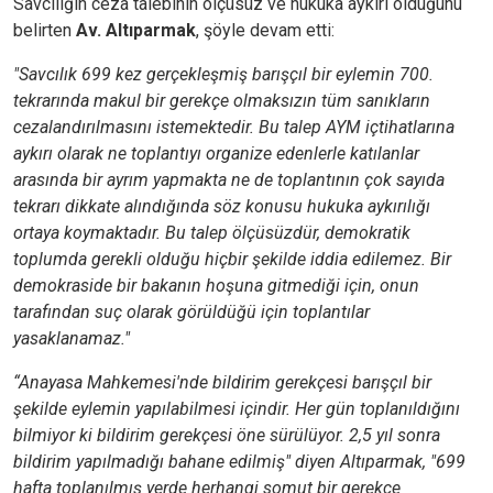
Savcılığın ceza talebinin ölçüsüz ve hukuka aykırı olduğunu
belirten
Av. Altıparmak
, şöyle devam etti:
"Savcılık 699 kez gerçekleşmiş barışçıl bir eylemin 700.
tekrarında makul bir gerekçe olmaksızın tüm sanıkların
cezalandırılmasını istemektedir. Bu talep AYM içtihatlarına
aykırı olarak ne toplantıyı organize edenlerle katılanlar
arasında bir ayrım yapmakta ne de toplantının çok sayıda
tekrarı dikkate alındığında söz konusu hukuka aykırılığı
ortaya koymaktadır. Bu talep ölçüsüzdür, demokratik
toplumda gerekli olduğu hiçbir şekilde iddia edilemez. Bir
demokraside bir bakanın hoşuna gitmediği için, onun
tarafından suç olarak görüldüğü için toplantılar
yasaklanamaz."
“Anayasa Mahkemesi'nde bildirim gerekçesi barışçıl bir
şekilde eylemin yapılabilmesi içindir. Her gün toplanıldığını
bilmiyor ki bildirim gerekçesi öne sürülüyor. 2,5 yıl sonra
bildirim yapılmadığı bahane edilmiş" diyen Altıparmak, "699
hafta toplanılmış yerde herhangi somut bir gerekçe