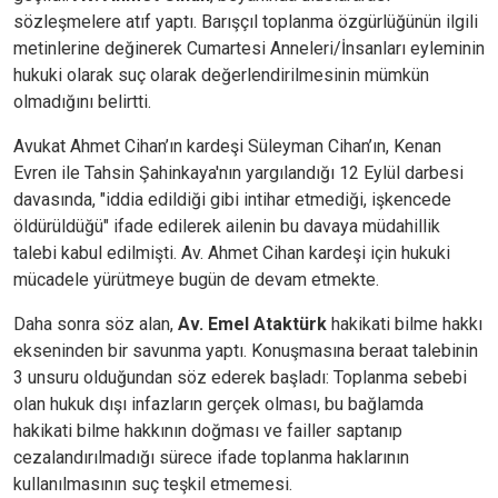
sözleşmelere atıf yaptı. Barışçıl toplanma özgürlüğünün ilgili
metinlerine değinerek Cumartesi Anneleri/İnsanları eyleminin
hukuki olarak suç olarak değerlendirilmesinin mümkün
olmadığını belirtti.
Avukat Ahmet Cihan’ın kardeşi Süleyman Cihan’ın, Kenan
Evren ile Tahsin Şahinkaya'nın yargılandığı 12 Eylül darbesi
davasında, "iddia edildiği gibi intihar etmediği, işkencede
öldürüldüğü" ifade edilerek ailenin bu davaya müdahillik
talebi kabul edilmişti. Av. Ahmet Cihan kardeşi için hukuki
mücadele yürütmeye bugün de devam etmekte.
Daha sonra söz alan,
Av. Emel Ataktürk
hakikati bilme hakkı
ekseninden bir savunma yaptı. Konuşmasına beraat talebinin
3 unsuru olduğundan söz ederek başladı: Toplanma sebebi
olan hukuk dışı infazların gerçek olması, bu bağlamda
hakikati bilme hakkının doğması ve failler saptanıp
cezalandırılmadığı sürece ifade toplanma haklarının
kullanılmasının suç teşkil etmemesi.