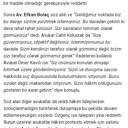
bir madde olmadığı’ gerekçesiyle reddetti.
Sonra
Av. Efkan Bolaç
söz aldı ve
“Geldiğimiz noktada biz
bu davayı sizinle yürütmek istemiyoruz. Bu davadan çekilin ki
dava rahat rahat yürüsün. Sizi sanıkların teminatı olarak
görmüyoruz”
dedi. Avukat Cahit Kırkazak da
“Size
güvenmiyoruz, objektif değilsiniz. İstenmiyorsunuz bu
davada. Sizin kendinizi tarafsız olarak görmeniz değil, bizim
sizi tarafsız olarak görmemiz gerek”
ifadelerini kullandı.
Avukat Ömer Kavili ise
“Siz önünüze konulan dosyayı
bitirmek üzere gönderilmişsiniz. Sizin ve duruşma savcısı
hakkında suç duyurusunda bulunulmasını istiyorum. Bunu
sizden değil, makamdan istiyorum. Sizin hâkim olduğunuzu
gösteren bir karar getirin”
diye konuştu.
Söz alan diğer avukatlar da reddi hâkim taleplerinin
sonuçlanmadığını belirterek duruşmaya bu şekilde devam
edilemeyeceğini söyledi. Özgenç ise talepleri yine reddetti.
Bunun üzerine avukatlar hâkimi protesto etmek için salonu