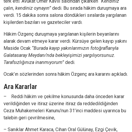
terk etti. Avukat Ömer Kavili salondan çıkarken
“Kendiniz
çalın, kendiniz oynayın”
dedi. Bu sırada hâkim duruşmaya ara
verdi. 15 dakika sonra salona döndükleri sıralarda yargılanan
kişilerden bazıları ve gazeteciler vardı.
Hâkim Özgenç duruşmaya yargılanan kişilerin beyanlarını
alarak devam etmeye karar verdi. Kürsüye gelen kayıp yakını
Maside Ocak
“Burada kayıp yakınlarımızın fotoğraflarıyla
Galatasaray Meydanı’nda bekleyişimizi yargılıyorsunuz.
Tarafsızlığınıza inanmıyorum”
dedi.
Ocak’ın sözlerinden sonra hâkim Özgenç ara kararını açıkladı.
Ara Kararlar
– Reddi hâkim ve çekilme konusunda daha önceden karar
verildiğinden ve itiraz üzerine itiraz da reddedildiğinden
Ceza Muhakemeleri Kanunu’nun 31’inci maddesi uyarınca bu
talebin geri çevrilmesine,
–
Sanıklar Ahmet Karaca, Cihan Oral Gülünay, Ezgi Çevik,