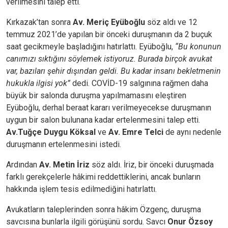
verilmesini talep etti.
Kırkazak’tan sonra
Av. Meriç Eyüboğlu
söz aldı ve 12
temmuz 2021’de yapılan bir önceki duruşmanın da 2 buçuk
saat gecikmeyle başladığını hatırlattı. Eyüboğlu,
“Bu konunun
canımızı sıktığını söylemek istiyoruz. Burada birçok avukat
var, bazıları şehir dışından geldi. Bu kadar insanı bekletmenin
hukukla ilgisi yok”
dedi. COVİD-19 salgınına rağmen daha
büyük bir salonda duruşma yapılmamasını eleştiren
Eyüboğlu, derhal beraat kararı verilmeyecekse duruşmanın
uygun bir salon bulunana kadar ertelenmesini talep etti.
Av.Tuğçe Duygu Köksal
ve
Av. Emre Telci
de aynı nedenle
duruşmanın ertelenmesini istedi.
Ardından
Av. Metin İriz
söz aldı. İriz, bir önceki duruşmada
farklı gerekçelerle hâkimi reddettiklerini, ancak bunların
hakkında işlem tesis edilmediğini hatırlattı.
Avukatların taleplerinden sonra hâkim Özgenç, duruşma
savcısına bunlarla ilgili görüşünü sordu. Savcı
Onur Özsoy