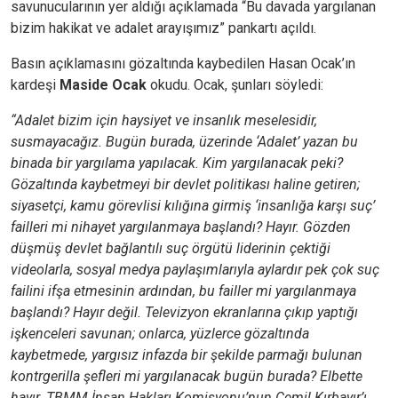
savunucularının yer aldığı açıklamada “Bu davada yargılanan
bizim hakikat ve adalet arayışımız” pankartı açıldı.
Basın açıklamasını gözaltında kaybedilen Hasan Ocak’ın
kardeşi
Maside Ocak
okudu. Ocak, şunları söyledi:
“Adalet bizim için haysiyet ve insanlık meselesidir,
susmayacağız. Bugün burada, üzerinde ‘Adalet’ yazan bu
binada bir yargılama yapılacak. Kim yargılanacak peki?
Gözaltında kaybetmeyi bir devlet politikası haline getiren;
siyasetçi, kamu görevlisi kılığına girmiş ‘insanlığa karşı suç’
failleri mi nihayet yargılanmaya başlandı? Hayır. Gözden
düşmüş devlet bağlantılı suç örgütü liderinin çektiği
videolarla, sosyal medya paylaşımlarıyla aylardır pek çok suç
failini ifşa etmesinin ardından, bu failler mi yargılanmaya
başlandı? Hayır değil. Televizyon ekranlarına çıkıp yaptığı
işkenceleri savunan; onlarca, yüzlerce gözaltında
kaybetmede, yargısız infazda bir şekilde parmağı bulunan
kontrgerilla şefleri mi yargılanacak bugün burada? Elbette
hayır. TBMM İnsan Hakları Komisyonu’nun Cemil Kırbayır’ı