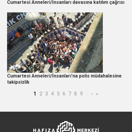
Cumartesi Anneleri/İnsanları davasına katılım çağrısı
Cumartesi Anneleri/İnsanları’na polis müdahalesine
takipsizlik
Sayfalama
Şu an kullanılan sayfa
Page
Page
Page
Page
Page
Page
Page
Page
…
Sonraki sayfa
Son sayfa
1
2
3
4
5
6
7
8
9
›
»