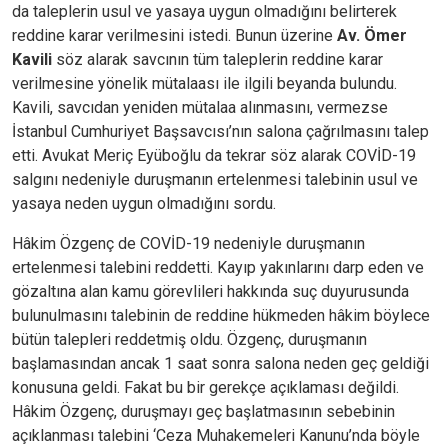
da taleplerin usul ve yasaya uygun olmadığını belirterek
reddine karar verilmesini istedi. Bunun üzerine
Av. Ömer
Kavili
söz alarak savcının tüm taleplerin reddine karar
verilmesine yönelik mütalaası ile ilgili beyanda bulundu.
Kavili, savcıdan yeniden mütalaa alınmasını, vermezse
İstanbul Cumhuriyet Başsavcısı’nın salona çağrılmasını talep
etti. Avukat Meriç Eyüboğlu da tekrar söz alarak COVİD-19
salgını nedeniyle duruşmanın ertelenmesi talebinin usul ve
yasaya neden uygun olmadığını sordu.
Hâkim Özgenç de COVİD-19 nedeniyle duruşmanın
ertelenmesi talebini reddetti. Kayıp yakınlarını darp eden ve
gözaltına alan kamu görevlileri hakkında suç duyurusunda
bulunulmasını talebinin de reddine hükmeden hâkim böylece
bütün talepleri reddetmiş oldu. Özgenç, duruşmanın
başlamasından ancak 1 saat sonra salona neden geç geldiği
konusuna geldi. Fakat bu bir gerekçe açıklaması değildi.
Hâkim Özgenç, duruşmayı geç başlatmasının sebebinin
açıklanması talebini ‘Ceza Muhakemeleri Kanunu’nda böyle