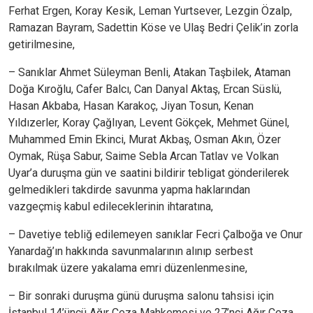
Ferhat Ergen, Koray Kesik, Leman Yurtsever, Lezgin Özalp,
Ramazan Bayram, Sadettin Köse ve Ulaş Bedri Çelik’in zorla
getirilmesine,
–
Sanıklar Ahmet Süleyman Benli, Atakan Taşbilek, Ataman
Doğa Kıroğlu, Cafer Balcı, Can Danyal Aktaş, Ercan Süslü,
Hasan Akbaba, Hasan Karakoç, Jiyan Tosun, Kenan
Yıldızerler, Koray Çağlıyan, Levent Gökçek, Mehmet Günel,
Muhammed Emin Ekinci, Murat Akbaş, Osman Akın, Özer
Oymak, Rüşa Sabur, Saime Sebla Arcan Tatlav ve Volkan
Uyar’a duruşma gün ve saatini bildirir tebligat gönderilerek
gelmedikleri takdirde savunma yapma haklarından
vazgeçmiş kabul edileceklerinin ihtaratına,
–
Davetiye tebliğ edilemeyen sanıklar Fecri Çalboğa ve Onur
Yanardağ’ın hakkında savunmalarının alınıp serbest
bırakılmak üzere yakalama emri düzenlenmesine,
–
Bir sonraki duruşma günü duruşma salonu tahsisi için
İstanbul 14’üncü Ağır Ceza Mahkemesi ve 27’nci Ağır Ceza