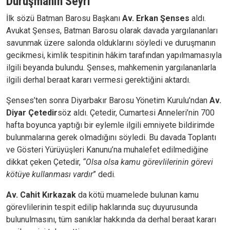
Duruşmanın Seyri
İlk sözü Batman Barosu Başkanı
Av. Erkan Şenses
aldı.
Avukat Şenses, Batman Barosu olarak davada yargılananları
savunmak üzere salonda olduklarını söyledi ve duruşmanın
gecikmesi, kimlik tespitinin hâkim tarafından yapılmamasıyla
ilgili beyanda bulundu. Şenses, mahkemenin yargılananlarla
ilgili derhal beraat kararı vermesi gerektiğini aktardı.
Şenses’ten sonra Diyarbakır Barosu Yönetim Kurulu’ndan
Av.
Diyar Çetedir
söz aldı. Çetedir, Cumartesi Anneleri’nin 700
hafta boyunca yaptığı bir eylemle ilgili emniyete bildirimde
bulunmalarına gerek olmadığını söyledi. Bu davada Toplantı
ve Gösteri Yürüyüşleri Kanunu’na muhalefet edilmediğine
dikkat çeken Çetedir,
“Olsa olsa kamu görevlilerinin görevi
kötüye kullanması vardır
” dedi.
Av. Cahit Kırkazak
da kötü muamelede bulunan kamu
görevlilerinin tespit edilip haklarında suç duyurusunda
bulunulmasını, tüm sanıklar hakkında da derhal beraat kararı