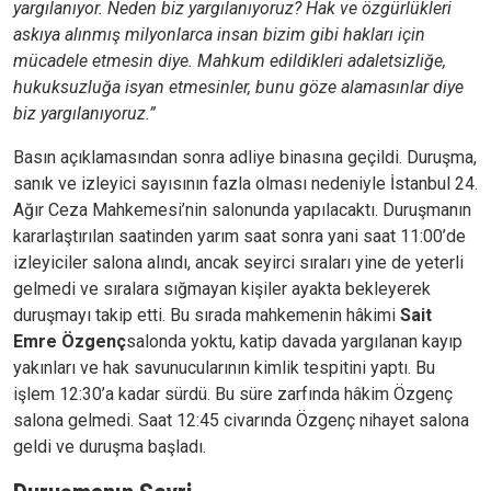
yargılanıyor. Neden biz yargılanıyoruz? Hak ve özgürlükleri
askıya alınmış milyonlarca insan bizim gibi hakları için
mücadele etmesin diye. Mahkum edildikleri adaletsizliğe,
hukuksuzluğa isyan etmesinler, bunu göze alamasınlar diye
biz yargılanıyoruz.”
Basın açıklamasından sonra adliye binasına geçildi. Duruşma,
sanık ve izleyici sayısının fazla olması nedeniyle İstanbul 24.
Ağır Ceza Mahkemesi’nin salonunda yapılacaktı. Duruşmanın
kararlaştırılan saatinden yarım saat sonra yani saat 11:00’de
izleyiciler salona alındı, ancak seyirci sıraları yine de yeterli
gelmedi ve sıralara sığmayan kişiler ayakta bekleyerek
duruşmayı takip etti. Bu sırada mahkemenin hâkimi
Sait
Emre Özgenç
salonda yoktu, katip davada yargılanan kayıp
yakınları ve hak savunucularının kimlik tespitini yaptı. Bu
işlem 12:30’a kadar sürdü. Bu süre zarfında hâkim Özgenç
salona gelmedi. Saat 12:45 civarında Özgenç nihayet salona
geldi ve duruşma başladı.