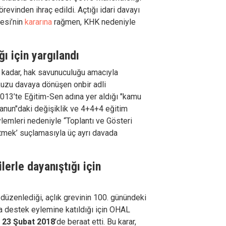
evinden ihraç edildi. Açtığı idari davayı
esi’nin
kararına
rağmen, KHK nedeniyle
ğı için yargılandı
kadar, hak savunuculuğu amacıyla
kuzu davaya dönüşen onbir adli
013’te Eğitim-Sen adına yer aldığı "kamu
 kanun"daki değişiklik ve 4+4+4 eğitim
eylemleri nedeniyle “Toplantı ve Gösteri
tmek’ suçlamasıyla üç ayrı davada
lerle dayanıştığı için
 düzenlediği, açlık grevinin 100. günündeki
 destek eylemine katıldığı için OHAL
,
23 Şubat 2018
’de beraat etti. Bu karar,