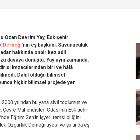
 Ozan Devrim Yay, Eskişehir
k Derneği
’nin eş başkanı. Savunuculuk
kadar hakkında onbir kez adli
uzu davaya dönüştü. Yay aynı zamanda,
ldirisi imzacılarından biri ve hâlâ
lmedi. Dahil olduğu bilimsel
oyunca hiçbir bilimsel projede yer
2000 yılından bu yana sivil toplumun ve
r. Çevre Mühendisleri Odası’nın Eskişehir
’nde Eğitim Sen'in işyeri temsilciliğini
lek Özgürlük Derneği üyesi ve şu anda eş