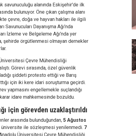
k savunuculuğu alanında Eskişehir'de ilk
rasında bulunuyor. Öne çıkan çalışma alanı
kte çevre, doğa ve hayvan hakları ile ilgili
ları Savunucuları Dayanışma Ağı’nda
ları İzleme ve Belgeleme Ağı’nda yer
nda, şehirde örgütlenmesi olmayan dernekler
lar.
Üniversitesi Çevre Mühendisliği
ıştı. Görevi sırasında, özel güvenlik
adığı şiddeti protesto ettiği ve Barış
ığı için iki kere idari soruşturma geçirdi.
görev yapmasını engellemekle suçlandığı
k karar idare mahkemesinde bozuldu.
ığı için görevden uzaklaştırıldı
yenler arasında bulunduğundan,
5 Ağustos
e üniversite ile sözleşmesi yenilenmedi.
7
 Anadolu Üniversitesi Çevre Mühendisliği