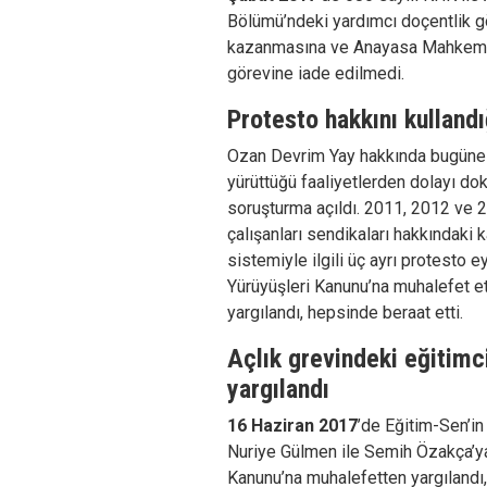
Bölümü’ndeki yardımcı doçentlik gör
kazanmasına ve Anayasa Mahkem
görevine iade edilmedi.
Protesto hakkını kullandı
Ozan Devrim Yay hakkında bugüne 
yürüttüğü faaliyetlerden dolayı do
soruşturma açıldı. 2011, 2012 ve 2
çalışanları sendikaları hakkındaki
sistemiyle ilgili üç ayrı protesto 
Yürüyüşleri Kanunu’na muhalefet e
yargılandı, hepsinde beraat etti.
Açlık grevindeki eğitimci
yargılandı
16 Haziran 2017
’de Eğitim-Sen’in
Nuriye Gülmen ile Semih Özakça’ya
Kanunu’na muhalefetten yargılandı