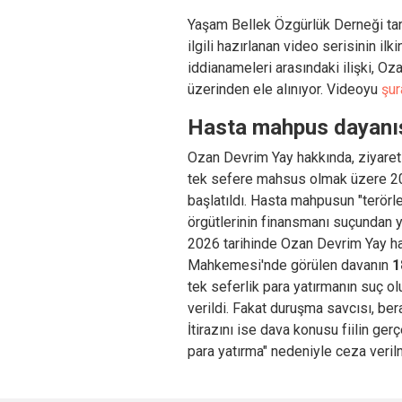
Yaşam Bellek Özgürlük Derneği tara
ilgili hazırlanan video serisinin ilk
iddianameleri arasındaki ilişki, Oz
üzerinden ele alınıyor. Videoyu
şur
Hasta mahpus dayanış
Ozan Devrim Yay hakkında, ziyaret
tek sefere mahsus olmak üzere 200
başlatıldı. Hasta mahpusun "terörle
örgütlerinin finansmanı suçundan
2026 tarihinde Ozan Devrim Yay hak
Mahkemesi'nde görülen davanın
1
tek seferlik para yatırmanın suç o
verildi. Fakat duruşma savcısı, ber
İtirazını ise dava konusu fiilin gerç
para yatırma" nedeniyle ceza veril