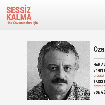
Ana içeriğe atla
Oza
HAK AL
YÖNEL
örgütü
BASKI 
aramas
SON G