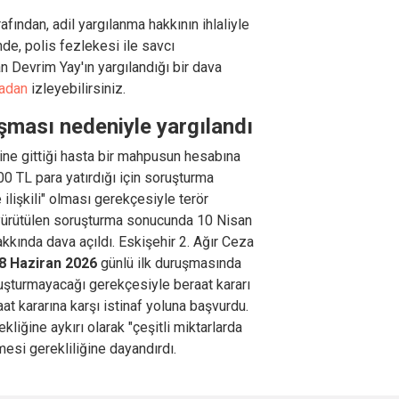
fından, adil yargılanma hakkının ihlaliyle
inde, polis fezlekesi ile savcı
an Devrim Yay'ın yargılandığı bir dava
adan
izleyebilirsiniz.
ması nedeniyle yargılandı
ine gittiği hasta bir mahpusun hesabına
 TL para yatırdığı için soruşturma
 ilişkili" olması gerekçesiyle terör
 yürütülen soruşturma sonucunda 10 Nisan
kında dava açıldı. Eskişehir 2. Ağır Ceza
8 Haziran 2026
günlü ilk duruşmasında
luşturmayacağı gerekçesiyle beraat kararı
aat kararına karşı istinaf yoluna başvurdu.
ekliğine aykırı olarak "çeşitli miktarlarda
mesi gerekliliğine dayandırdı.