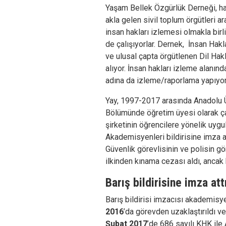
Yaşam Bellek Özgürlük Derneği, ha
akla gelen sivil toplum örgütleri a
insan hakları izlemesi olmakla birli
de çalışıyorlar. Dernek, İnsan Hak
ve ulusal çapta örgütlenen Dil Hak
alıyor. İnsan hakları izleme alanı
adına da izleme/raporlama yapıyor
Yay, 1997-2017 arasında Anadolu 
Bölümünde öğretim üyesi olarak çal
şirketinin öğrencilere yönelik uygul
Akademisyenleri bildirisine imza att
Güvenlik görevlisinin ve polisin 
ilkinden kınama cezası aldı, anca
Barış bildirisine imza att
Barış bildirisi imzacısı akademis
2016
’da görevden uzaklaştırıldı v
Şubat 2017
’de 686 sayılı KHK ile