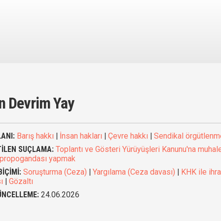
n Devrim Yay
ANI:
Barış hakkı
|
İnsan hakları
|
Çevre hakkı
|
Sendikal örgütlenm
TİLEN SUÇLAMA:
Toplantı ve Gösteri Yürüyüşleri Kanunu'na muhal
 propogandası yapmak
BİÇİMİ:
Soruşturma (Ceza)
|
Yargılama (Ceza davası)
|
KHK ile ihr
ı
|
Gözaltı
ÜNCELLEME:
24.06.2026