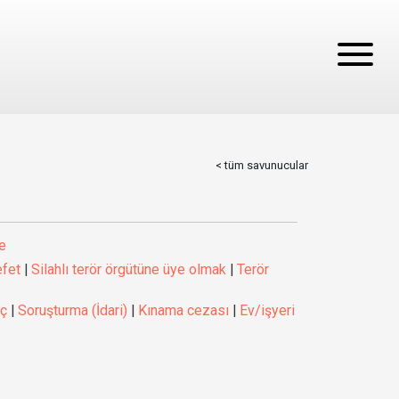
< tüm savunucular
e
efet
|
Silahlı terör örgütüne üye olmak
|
Terör
aç
|
Soruşturma (İdari)
|
Kınama cezası
|
Ev/işyeri