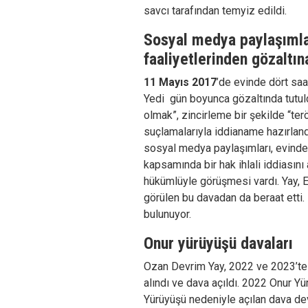
savcı tarafından temyiz edildi.
Sosyal medya paylaşımlar
faaliyetlerinden gözaltına
11 Mayıs 2017
’de evinde dört saa
Yedi gün boyunca gözaltında tutuld
olmak”, zincirleme bir şekilde “t
suçlamalarıyla iddianame hazırlandı
sosyal medya paylaşımları, evinde 
kapsamında bir hak ihlali iddiasın
hükümlüyle görüşmesi vardı. Yay, 
görülen bu davadan da beraat etti
bulunuyor.
Onur yürüyüşü davaları
Ozan Devrim Yay, 2022 ve 2023’te
alındı ve dava açıldı. 2022 Onur Y
Yürüyüşü nedeniyle açılan dava d