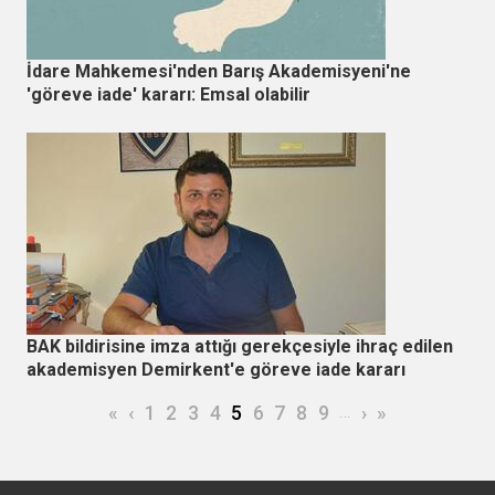
İdare Mahkemesi'nden Barış Akademisyeni'ne
'göreve iade' kararı: Emsal olabilir
BAK bildirisine imza attığı gerekçesiyle ihraç edilen
akademisyen Demirkent'e göreve iade kararı
Sayfalama
İlk sayfa
Önceki sayfa
Page
Page
Page
Page
Şu an kullanılan sayfa
Page
Page
Page
Page
…
Sonraki sayfa
Son sayfa
«
‹
1
2
3
4
5
6
7
8
9
›
»