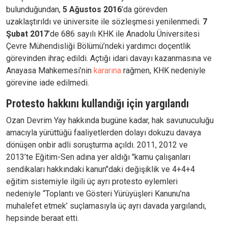
bulunduğundan,
5 Ağustos 2016
’da görevden
uzaklaştırıldı ve üniversite ile sözleşmesi yenilenmedi.
7
Şubat 2017
’de 686 sayılı KHK ile Anadolu Üniversitesi
Çevre Mühendisliği Bölümü’ndeki yardımcı doçentlik
görevinden ihraç edildi. Açtığı idari davayı kazanmasına ve
Anayasa Mahkemesi’nin
kararına
rağmen, KHK nedeniyle
görevine iade edilmedi.
Protesto hakkını kullandığı için yargılandı
Ozan Devrim Yay hakkında bugüne kadar, hak savunuculuğu
amacıyla yürüttüğü faaliyetlerden dolayı dokuzu davaya
dönüşen onbir adli soruşturma açıldı. 2011, 2012 ve
2013’te Eğitim-Sen adına yer aldığı "kamu çalışanları
sendikaları hakkındaki kanun"daki değişiklik ve 4+4+4
eğitim sistemiyle ilgili üç ayrı protesto eylemleri
nedeniyle “Toplantı ve Gösteri Yürüyüşleri Kanunu’na
muhalefet etmek’ suçlamasıyla üç ayrı davada yargılandı,
hepsinde beraat etti.