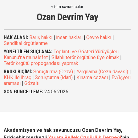
< tüm savunucular
Ozan Devrim Yay
HAK ALANI:
Barış hakkı
|
İnsan hakları
|
Çevre hakkı
|
Sendikal örgütlenme
YÖNELTİLEN SUÇLAMA:
Toplantı ve Gösteri Yürüyüşleri
Kanunu'na muhalefet
|
Silahlı terör örgütüne üye olmak
|
Terör örgütü propogandası yapmak
BASKI BİÇİMİ:
Soruşturma (Ceza)
|
Yargılama (Ceza davası)
|
KHK ile ihraç
|
Soruşturma (İdari)
|
Kınama cezası
|
Ev/işyeri
araması
|
Gözaltı
SON GÜNCELLEME:
24.06.2026
Akademisyen ve hak savunucusu Ozan Devrim Yay,
Eskişehir merkezli
Yaşam Bellek Özgürlük Derneği
’nin