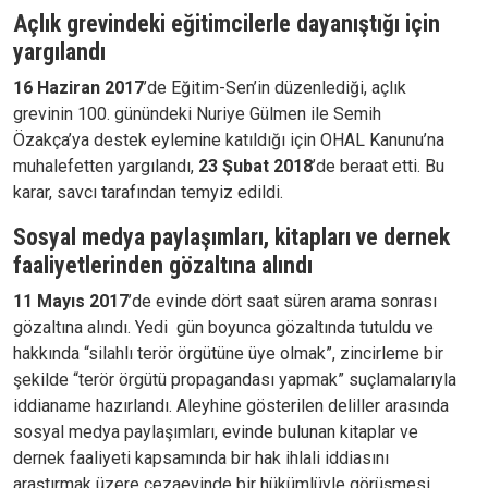
Açlık grevindeki eğitimcilerle dayanıştığı için
yargılandı
16 Haziran 2017
’de Eğitim-Sen’in düzenlediği, açlık
grevinin 100. günündeki Nuriye Gülmen ile Semih
Özakça’ya destek eylemine katıldığı için OHAL Kanunu’na
muhalefetten yargılandı,
23 Şubat 2018
’de beraat etti. Bu
karar, savcı tarafından temyiz edildi.
Sosyal medya paylaşımları, kitapları ve dernek
faaliyetlerinden gözaltına alındı
11 Mayıs 2017
’de evinde dört saat süren arama sonrası
gözaltına alındı. Yedi gün boyunca gözaltında tutuldu ve
hakkında “silahlı terör örgütüne üye olmak”, zincirleme bir
şekilde “terör örgütü propagandası yapmak” suçlamalarıyla
iddianame hazırlandı. Aleyhine gösterilen deliller arasında
sosyal medya paylaşımları, evinde bulunan kitaplar ve
dernek faaliyeti kapsamında bir hak ihlali iddiasını
araştırmak üzere cezaevinde bir hükümlüyle görüşmesi