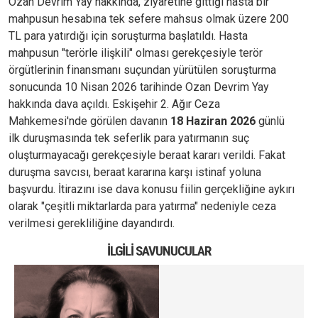
Ozan Devrim Yay hakkında, ziyaretine gittiği hasta bir
mahpusun hesabına tek sefere mahsus olmak üzere 200
TL para yatırdığı için soruşturma başlatıldı. Hasta
mahpusun "terörle ilişkili" olması gerekçesiyle terör
örgütlerinin finansmanı suçundan yürütülen soruşturma
sonucunda 10 Nisan 2026 tarihinde Ozan Devrim Yay
hakkında dava açıldı. Eskişehir 2. Ağır Ceza
Mahkemesi'nde görülen davanın
18 Haziran 2026
günlü
ilk duruşmasında tek seferlik para yatırmanın suç
oluşturmayacağı gerekçesiyle beraat kararı verildi. Fakat
duruşma savcısı, beraat kararına karşı istinaf yoluna
başvurdu. İtirazını ise dava konusu fiilin gerçekliğine aykırı
olarak "çeşitli miktarlarda para yatırma" nedeniyle ceza
verilmesi gerekliliğine dayandırdı.
İLGILI SAVUNUCULAR